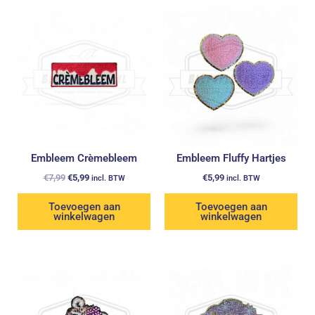
Oorspronkelijke
Huidige
prijs
prijs
was:
is:
€7,99.
€5,99.
Embleem Crèmebleem
Embleem Fluffy Hartjes
€
7,99
€
5,99
€
5,99
incl. BTW
incl. BTW
Toevoegen aan
Toevoegen aan
winkelwagen
winkelwagen