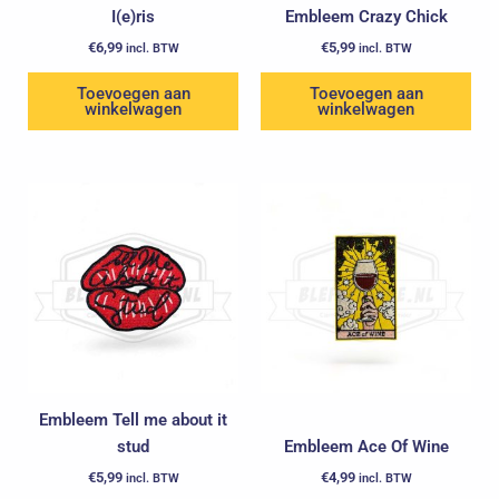
I(e)ris
Embleem Crazy Chick
€
6,99
€
5,99
incl. BTW
incl. BTW
Toevoegen aan
Toevoegen aan
winkelwagen
winkelwagen
Embleem Tell me about it
stud
Embleem Ace Of Wine
€
5,99
€
4,99
incl. BTW
incl. BTW