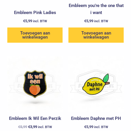
Embleem you’re the one that
Embleem Pink Ladies
i want
€
5,99
€
5,99
incl. BTW
incl. BTW
Toevoegen aan
Toevoegen aan
winkelwagen
winkelwagen
Oorspronkelijke
Huidige
prijs
prijs
was:
is:
€5,99.
€3,99.
Embleem Ik Wil Een Perzik
Embleem Daphne met PH
€
5,99
€
3,99
€
5,99
incl. BTW
incl. BTW