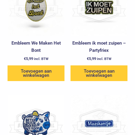
Embleem We Maken Het
Embleem ik moet zuipen –
Bont
Partyfriex
€
5,99
€
5,99
incl. BTW
incl. BTW
Toevoegen aan
Toevoegen aan
winkelwagen
winkelwagen