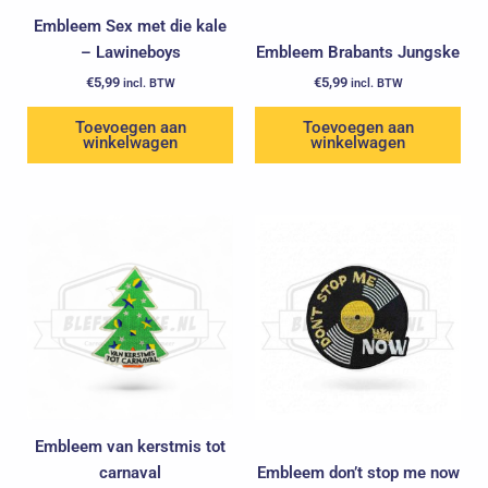
Embleem Sex met die kale
– Lawineboys
Embleem Brabants Jungske
€
5,99
€
5,99
incl. BTW
incl. BTW
Toevoegen aan
Toevoegen aan
winkelwagen
winkelwagen
Embleem van kerstmis tot
carnaval
Embleem don’t stop me now