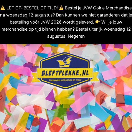
Ga
LET OP: BESTEL OP TIJD!
Bestel je JVW Goirle Merchandise
0
naar
Winkelwagen
na woensdag 12 augustus? Dan kunnen we niet garanderen dat je
de
bestelling vóór JVW 2026 wordt geleverd.
Wil je jouw
inhoud
merchandise op tijd binnen hebben? Bestel uiterlijk woensdag 12
augustus!
Negeren