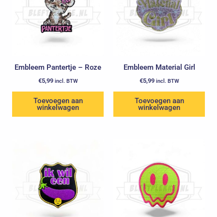
Embleem Pantertje – Roze
Embleem Material Girl
€
5,99
€
5,99
incl. BTW
incl. BTW
Toevoegen aan
Toevoegen aan
winkelwagen
winkelwagen
Oorspronkelijke
Huidige
prijs
prijs
was:
is:
€5,99.
€3,99.