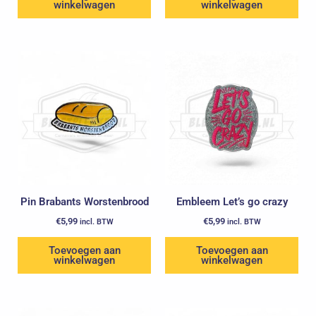
winkelwagen
winkelwagen
Pin Brabants Worstenbrood
Embleem Let’s go crazy
€
5,99
€
5,99
incl. BTW
incl. BTW
Toevoegen aan
Toevoegen aan
winkelwagen
winkelwagen