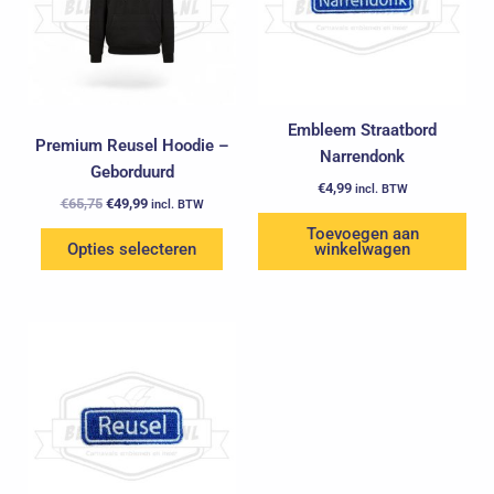
variaties.
Deze
optie
kan
gekozen
Embleem Straatbord
Premium Reusel Hoodie –
worden
Narrendonk
Geborduurd
op
€
4,99
incl. BTW
de
€
65,75
€
49,99
incl. BTW
productpagina
Toevoegen aan
Opties selecteren
winkelwagen