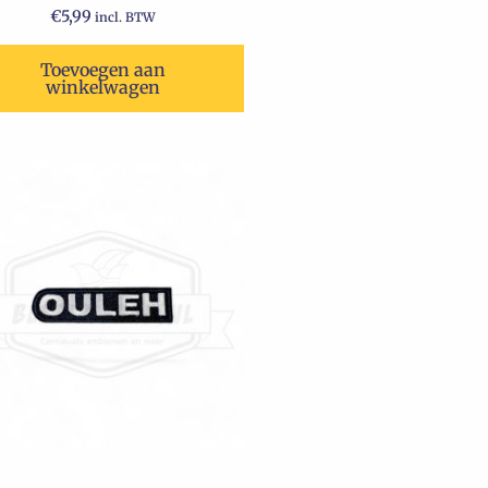
€
5,99
incl. BTW
Toevoegen aan
winkelwagen