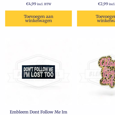
€
4,99
€
2,99
incl. BTW
inc
Toevoegen aan
Toevoege
winkelwagen
winkelw
Embleem Dont Follow Me Im