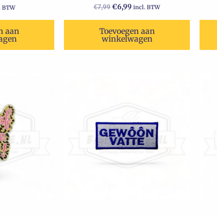
€
6,99
€
7,99
incl. BTW
l. BTW
n aan
Toevoegen aan
agen
winkelwagen