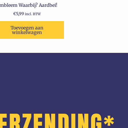
mbleem Waarbij? Aardbei!
€
5,99
incl. BTW
Toevoegen aan
winkelwagen
VERZENDING*