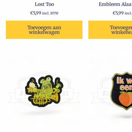
Lost Too
Embleem Alaaf
€
5,99
€
5,99
incl. BTW
incl
Toevoegen aan
Toevoege
winkelwagen
winkelw
Oorspr
H
prijs
p
was:
i
€5,99.
€