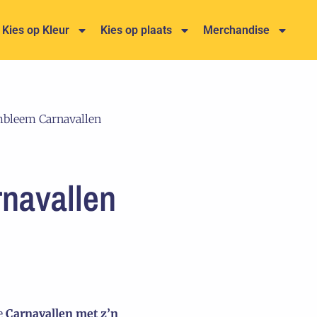
Kies op Kleur
Kies op plaats
Merchandise
bleem Carnavallen
navallen
ke
Carnavallen met z’n