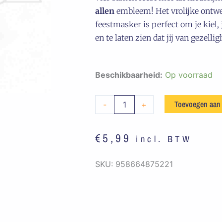
allen
embleem! Het vrolijke ontwe
feestmasker is perfect om je kiel, j
en te laten zien dat jij van gezelli
Embleem
Beschikbaarheid:
Op voorraad
Carnavallen
met
Toevoegen aan
-
+
z'n
allen
€
5,99
incl. BTW
aantal
SKU:
958664875221