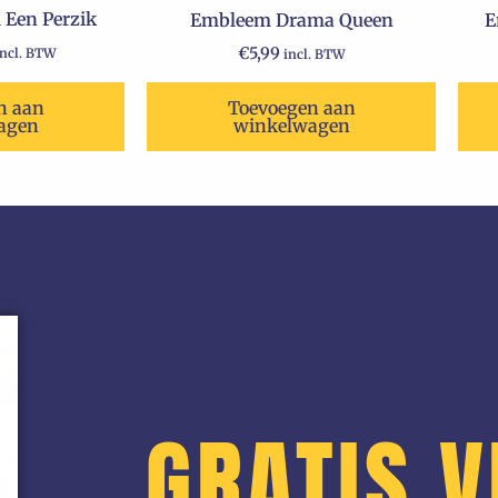
 Een Perzik
Embleem Drama Queen
E
€
5,99
incl. BTW
incl. BTW
n aan
Toevoegen aan
agen
winkelwagen
GRATIS 