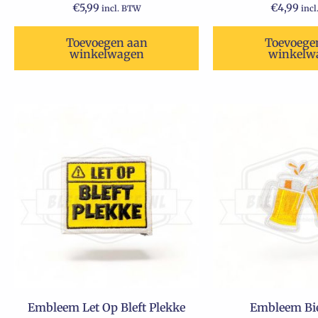
€
5,99
€
4,99
incl. BTW
inc
Toevoegen aan
Toevoege
winkelwagen
winkelw
Embleem Let Op Bleft Plekke
Embleem Bie