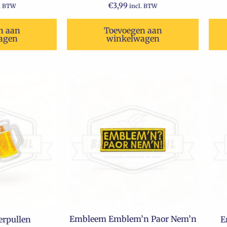
€
3,99
l. BTW
incl. BTW
n aan
Toevoegen aan
agen
winkelwagen
Oorspronkelijke
Huidige
prijs
prijs
was:
is:
€7,99.
€6,99.
Embleem Emblem’n Paor Nem’n
rpullen
E