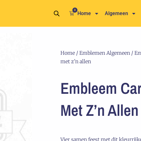
0
Winkelwagen
Home
Algemeen
Home
/
Emblemen Algemeen
/ Em
met z’n allen
Embleem Car
Met Z’n Allen
Vier samen feest met dit kleurrij