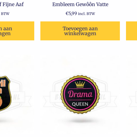
 Fijne Aaf
Embleem Gewôôn Vatte
€
5,99
. BTW
incl. BTW
n aan
Toevoegen aan
agen
winkelwagen
onkelijke
uidige
rijs
s:
3,99.