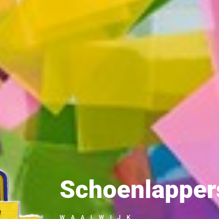
Schoenlapper
WAALWIJK