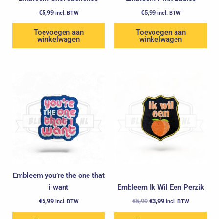
€
5,99
€
5,99
incl. BTW
incl. BTW
Toevoegen aan
Toevoegen aan
winkelwagen
winkelwagen
Oorspronkelijke
Huidige
prijs
prijs
was:
is:
€5,99.
€3,99.
Embleem you’re the one that
i want
Embleem Ik Wil Een Perzik
€
5,99
€
5,99
€
3,99
incl. BTW
incl. BTW