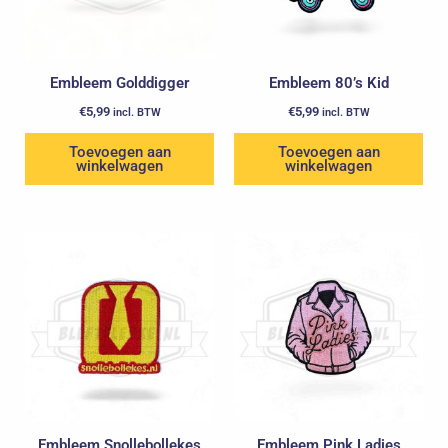
Embleem Golddigger
Embleem 80’s Kid
€
5,99
€
5,99
incl. BTW
incl. BTW
Toevoegen aan
Toevoegen aan
winkelwagen
winkelwagen
Embleem Snollebollekes
Embleem Pink Ladies