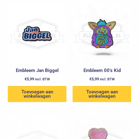
Embleem Jan Biggel
Embleem 00’s Kid
€
5,99
€
5,99
incl. BTW
incl. BTW
Toevoegen aan
Toevoegen aan
winkelwagen
winkelwagen
Oorspronkelijke
Huidige
prijs
prijs
was:
is:
€7,99.
€5,99.