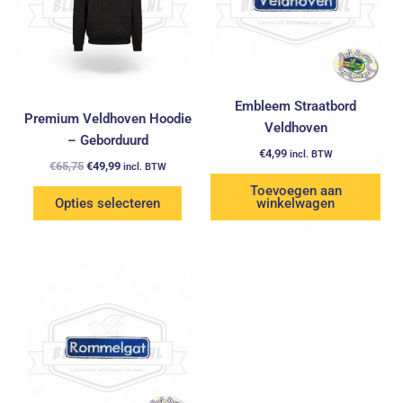
variaties.
Deze
optie
kan
gekozen
Embleem Straatbord
Premium Veldhoven Hoodie
worden
Veldhoven
– Geborduurd
op
€
4,99
incl. BTW
de
€
65,75
€
49,99
incl. BTW
productpagina
Toevoegen aan
Opties selecteren
winkelwagen