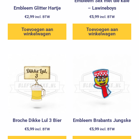
Embleem Sex met die kale
Embleem Glitter Hartje
– Lawineboys
€
2,99
€
5,99
incl. BTW
incl. BTW
Toevoegen aan
Toevoegen aan
winkelwagen
winkelwagen
Broche Dikke Lul 3 Bier
Embleem Brabants Jungske
€
5,99
€
5,99
incl. BTW
incl. BTW