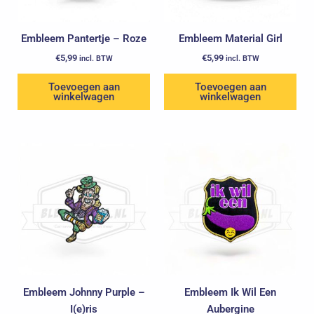
Embleem Pantertje – Roze
Embleem Material Girl
€
5,99
€
5,99
incl. BTW
incl. BTW
Toevoegen aan
Toevoegen aan
winkelwagen
winkelwagen
Oorspronkelijke
Huidige
prijs
prijs
was:
is:
€5,99.
€3,99.
Embleem Johnny Purple –
Embleem Ik Wil Een
I(e)ris
Aubergine