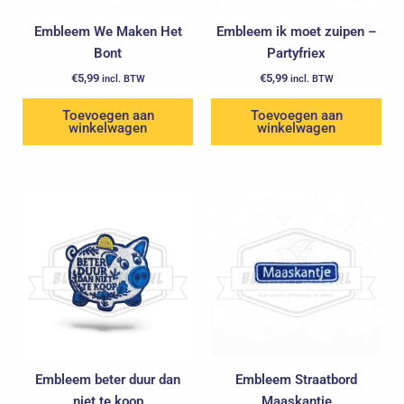
Embleem We Maken Het
Embleem ik moet zuipen –
Bont
Partyfriex
€
5,99
€
5,99
incl. BTW
incl. BTW
Toevoegen aan
Toevoegen aan
winkelwagen
winkelwagen
Embleem beter duur dan
Embleem Straatbord
niet te koop
Maaskantje