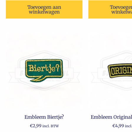
Toevoegen aan
Toevoege
winkelwagen
winkelw
Embleem Biertje?
Embleem Original
€
2,99
€
4,99
incl. BTW
inc