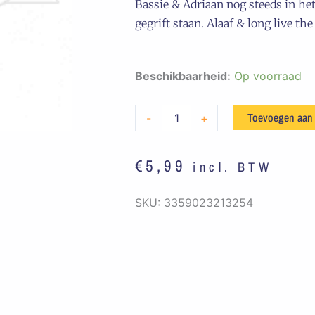
Bassie & Adriaan nog steeds in he
gegrift staan. Alaaf & long live the
Embleem
Beschikbaarheid:
Op voorraad
90's
Kid
Toevoegen aan
-
+
aantal
€
5,99
incl. BTW
SKU:
3359023213254