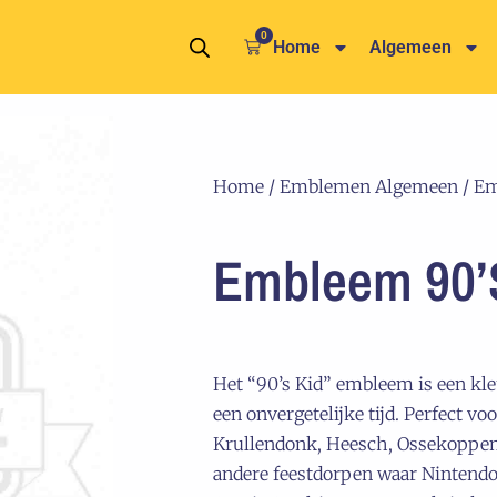
0
Winkelwagen
Home
Algemeen
Home
/
Emblemen Algemeen
/ Em
Embleem 90’
Het “90’s Kid” embleem is een kle
een onvergetelijke tijd. Perfect voo
Krullendonk, Heesch, Ossekoppenri
andere feestdorpen waar Nintendo