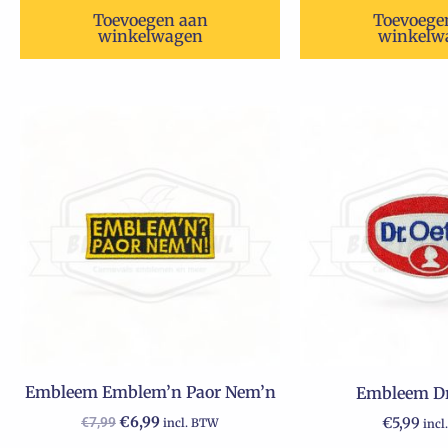
Toevoegen aan
Toevoege
winkelwagen
winkelw
Oorspronkelijke
Huidige
prijs
prijs
was:
is:
€7,99.
€6,99.
Embleem Emblem’n Paor Nem’n
Embleem Dr.
€
6,99
€
7,99
€
5,99
incl. BTW
incl