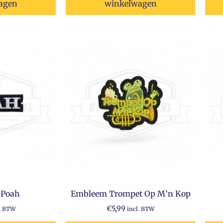
agen
winkelwagen
 Poah
Embleem Trompet Op M’n Kop
€
5,99
l. BTW
incl. BTW