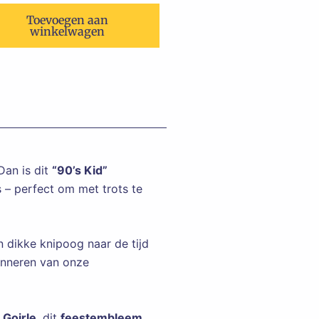
Toevoegen aan
winkelwagen
Dan is dit
“90’s Kid”
s – perfect om met trots te
 dikke knipoog naar de tijd
rinneren van onze
n
Goirle
, dit
feestembleem