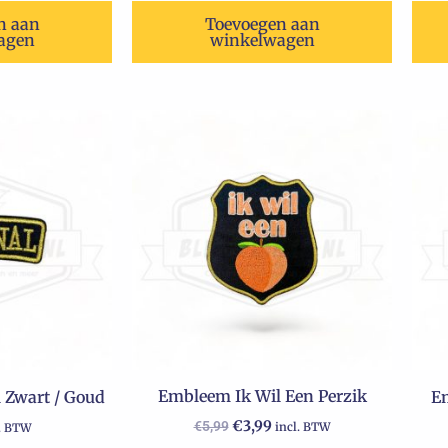
n aan
Toevoegen aan
agen
winkelwagen
Oorspronkelijke
Huidige
prijs
prijs
was:
is:
€5,99.
€3,99.
Embleem Ik Wil Een Perzik
 Zwart / Goud
Em
€
3,99
€
5,99
incl. BTW
l. BTW