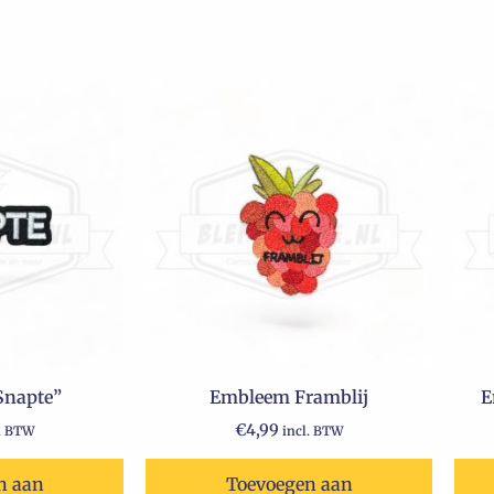
Snapte”
Embleem Framblij
E
€
4,99
l. BTW
incl. BTW
n aan
Toevoegen aan