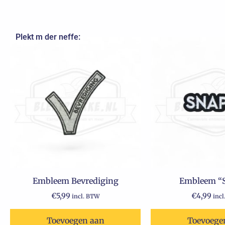
Plekt m der neffe:
Embleem Bevrediging
Embleem “
€
5,99
€
4,99
incl. BTW
inc
Toevoegen aan
Toevoege