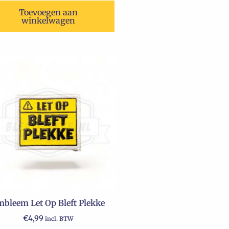
Toevoegen aan
winkelwagen
bleem Let Op Bleft Plekke
€
4,99
incl. BTW