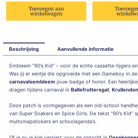
Toevoegen aan
Toevoege
winkelwagen
winkelw
Beschrijving
Aanvullende informatie
Embleem “90’s Kid” – voor de echte cassette-tijgers 
Was jij er eentje die opgroeide met een Gameboy in d
carnavalsembleem
jouw badge of honor. Een heerlijke 
dragen tijdens carnaval in
Ballefruttersgat
,
Krullendo
Deze patch is vormgegeven als een old-school handheld
van Super Soakers en Spice Girls. De tekst “90’s Kid” sp
multomapstickers en schoolagenda’s.
Of je nu je kiel versiert voor de optocht in
Ossekoppen