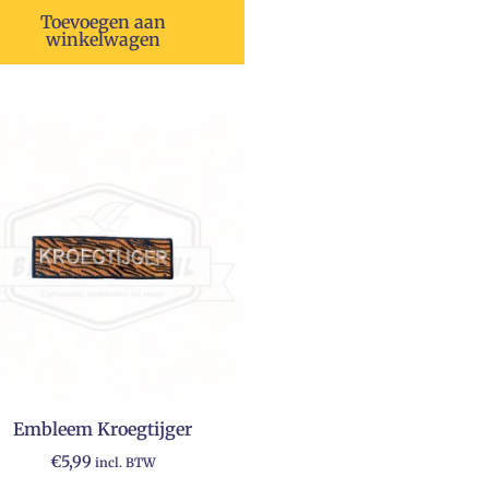
Toevoegen aan
winkelwagen
Embleem Kroegtijger
€
5,99
incl. BTW