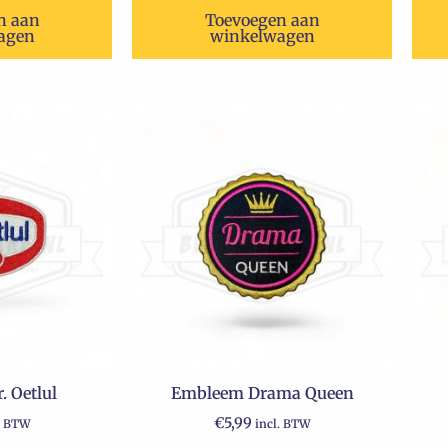
n aan
Toevoegen aan
agen
winkelwagen
 Oetlul
Embleem Drama Queen
€
5,99
. BTW
incl. BTW