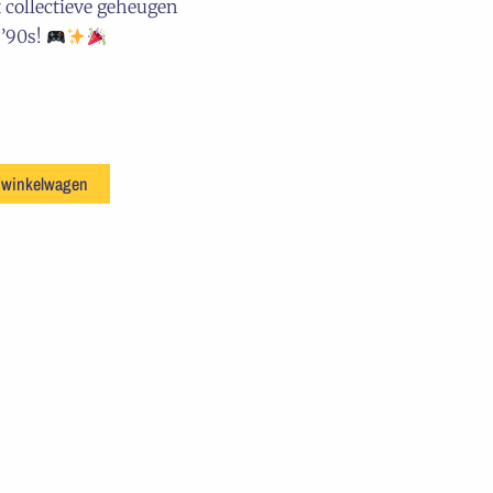
t collectieve geheugen
 ’90s!
 winkelwagen