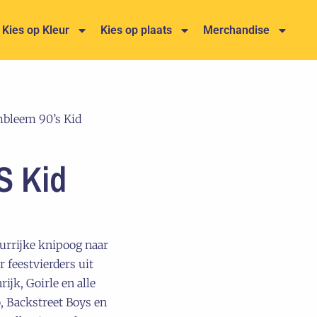
Kies op Kleur
Kies op plaats
Merchandise
bleem 90’s Kid
s Kid
urrijke knipoog naar
r feestvierders uit
jk, Goirle en alle
, Backstreet Boys en