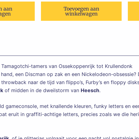
n aan
Toevoegen aan
agen
winkelwagen
en Tamagotchi-tamers van Ossekoppenrijk tot Krullendonk
e hand, een Discman op zak en een Nickelodeon-obsessie? 
throwback naar de tijd van flippo’s, Furby’s en floppy disk
nk
of midden in de dweilstorm van
Heesch
.
 gameconsole, met knallende kleuren, funky letters en een
at eruit in graffiti-achtige letters, precies zoals we die he
rijk
, of je glitterjas volnaait voor een nacht vol nostalgie i