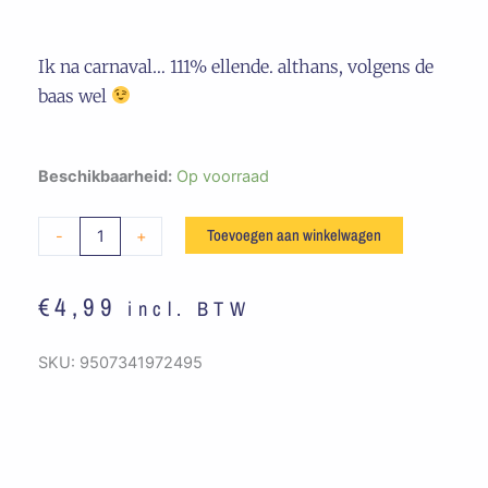
Ik na carnaval… 111% ellende. althans, volgens de
baas wel
Embleem
Beschikbaarheid:
Op voorraad
111%
Ellende
Toevoegen aan winkelwagen
-
+
aantal
€
4,99
incl. BTW
SKU:
9507341972495