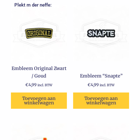
Plekt m der neffe:
Embleem Original Zwart
/ Goud
Embleem “Snapte”
€
4,99
€
4,99
incl. BTW
incl. BTW
Toevoegen aan
Toevoegen aan
winkelwagen
winkelwagen