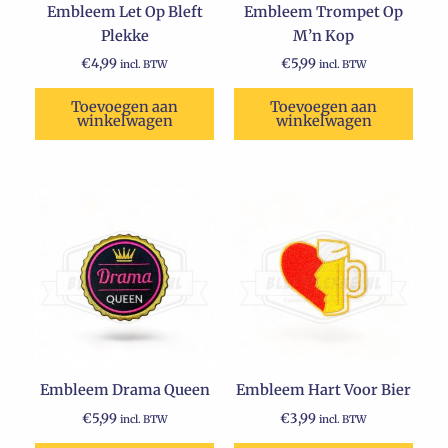
Embleem Let Op Bleft
Embleem Trompet Op
Plekke
M’n Kop
€
4,99
€
5,99
incl. BTW
incl. BTW
Toevoegen aan
Toevoegen aan
winkelwagen
winkelwagen
Embleem Drama Queen
Embleem Hart Voor Bier
€
5,99
€
3,99
incl. BTW
incl. BTW