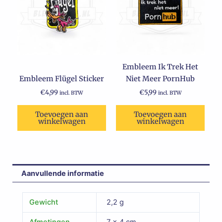
Embleem Ik Trek Het
Embleem Flügel Sticker
Niet Meer PornHub
€
4,99
€
5,99
incl. BTW
incl. BTW
Toevoegen aan
Toevoegen aan
winkelwagen
winkelwagen
Aanvullende informatie
Gewicht
2,2 g