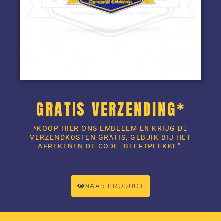
GRATIS VERZENDING*
*KOOP HIER ONS EMBLEEM EN KRIJG DE
VERZENDKOSTEN GRATIS, GEBUIK BIJ HET
AFREKENEN DE CODE "BLEFTPLEKKE".
NAAR PRODUCT