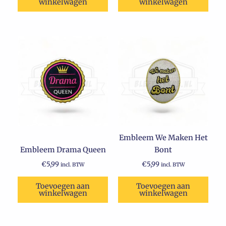
winkelwagen
winkelwagen
Embleem We Maken Het
Embleem Drama Queen
Bont
€
5,99
€
5,99
incl. BTW
incl. BTW
Toevoegen aan
Toevoegen aan
winkelwagen
winkelwagen