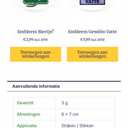
Embleem Biertje?
Embleem Gewôôn Vatte
€
2,99
€
5,99
incl. BTW
incl. BTW
Toevoegen aan
Toevoegen aan
winkelwagen
winkelwagen
Aanvullende informatie
Gewicht
3 g
Afmetingen
6 × 7 cm
Applicatie
Strijken / Stikken