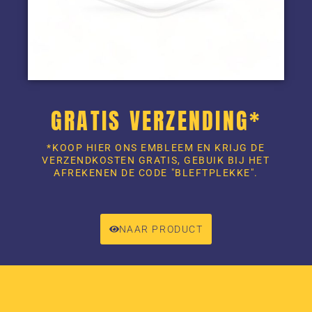
GRATIS VERZENDING*
*KOOP HIER ONS EMBLEEM EN KRIJG DE
VERZENDKOSTEN GRATIS, GEBUIK BIJ HET
AFREKENEN DE CODE "BLEFTPLEKKE".
NAAR PRODUCT