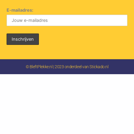
E-mailadres:
© BleftPlekke.nl | 2023 onderdeel van Stickado.nl