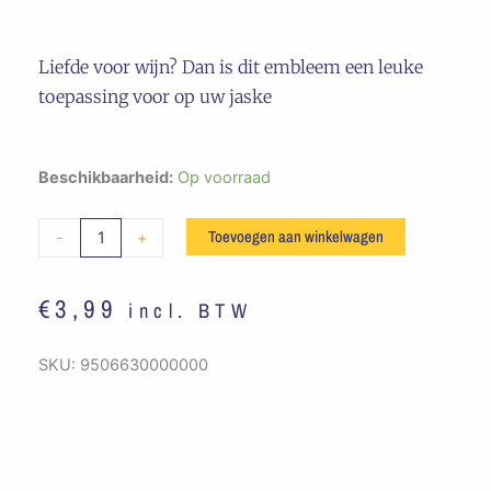
Liefde voor wijn? Dan is dit embleem een leuke
toepassing voor op uw jaske
Embleem
Beschikbaarheid:
Op voorraad
Hart
Voor
Toevoegen aan winkelwagen
-
+
Wijn
aantal
€
3,99
incl. BTW
SKU:
9506630000000