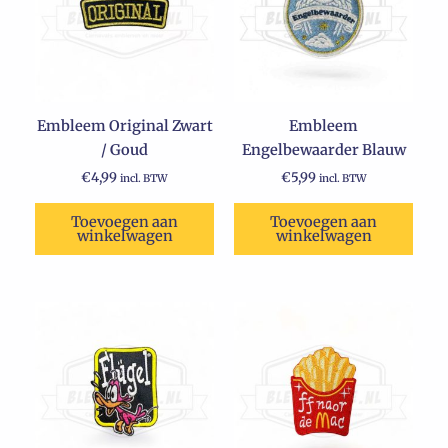
Embleem Original Zwart
Embleem
/ Goud
Engelbewaarder Blauw
€
4,99
€
5,99
incl. BTW
incl. BTW
Toevoegen aan
Toevoegen aan
winkelwagen
winkelwagen