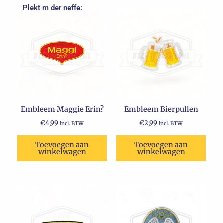
Plekt m der neffe:
Embleem Maggie Erin?
Embleem Bierpullen
€
4,99
€
2,99
incl. BTW
incl. BTW
Toevoegen aan
Toevoegen aan
winkelwagen
winkelwagen