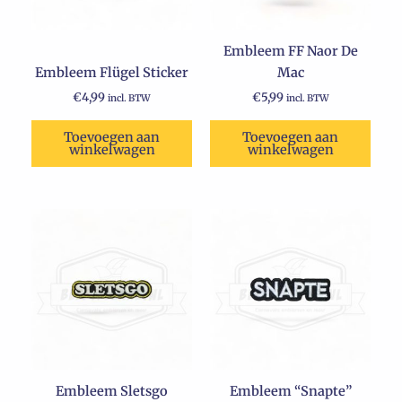
Embleem FF Naor De
Embleem Flügel Sticker
Mac
€
4,99
€
5,99
incl. BTW
incl. BTW
Toevoegen aan
Toevoegen aan
winkelwagen
winkelwagen
Embleem Sletsgo
Embleem “Snapte”