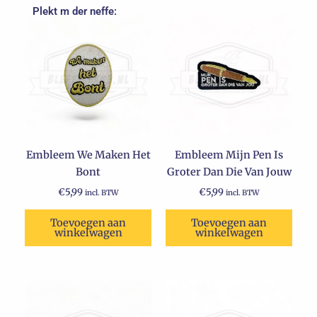
Plekt m der neffe:
Embleem We Maken Het
Embleem Mijn Pen Is
Bont
Groter Dan Die Van Jouw
€
5,99
€
5,99
incl. BTW
incl. BTW
Toevoegen aan
Toevoegen aan
winkelwagen
winkelwagen