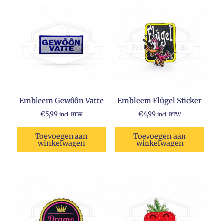
Embleem Gewôôn Vatte
Embleem Flügel Sticker
€
5,99
€
4,99
incl. BTW
incl. BTW
Toevoegen aan
Toevoegen aan
winkelwagen
winkelwagen