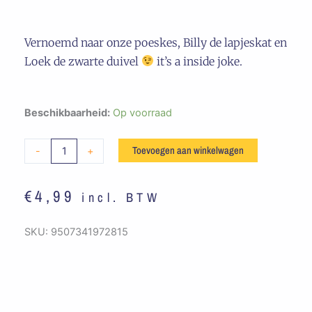
Vernoemd naar onze poeskes, Billy de lapjeskat en
Loek de zwarte duivel
it’s a inside joke.
Embleem
Beschikbaarheid:
Op voorraad
Loek
&
Toevoegen aan winkelwagen
-
+
Billy
aantal
€
4,99
incl. BTW
SKU:
9507341972815