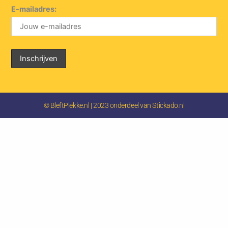
E-mailadres:
© BleftPlekke.nl | 2023 onderdeel van Stickado.nl