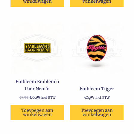
winkelwagen
winkelwagen
Oorspronkelijke
Huidige
prijs
prijs
was:
is:
€7,99.
€6,99.
Embleem Emblem’n
Paor Nem’n
Embleem Tijger
€
6,99
€
5,99
€
7,99
incl. BTW
incl. BTW
Toevoegen aan
Toevoegen aan
winkelwagen
winkelwagen