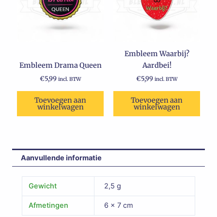
Embleem Waarbij?
Embleem Drama Queen
Aardbei!
€
5,99
€
5,99
incl. BTW
incl. BTW
Toevoegen aan
Toevoegen aan
winkelwagen
winkelwagen
Aanvullende informatie
Gewicht
2,5 g
Afmetingen
6 × 7 cm