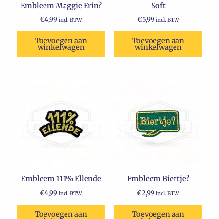
Embleem Maggie Erin?
Soft
€
4,99
€
5,99
incl. BTW
incl. BTW
Toevoegen aan
Toevoegen aan
winkelwagen
winkelwagen
Embleem 111% Ellende
Embleem Biertje?
€
4,99
€
2,99
incl. BTW
incl. BTW
Toevoegen aan
Toevoegen aan