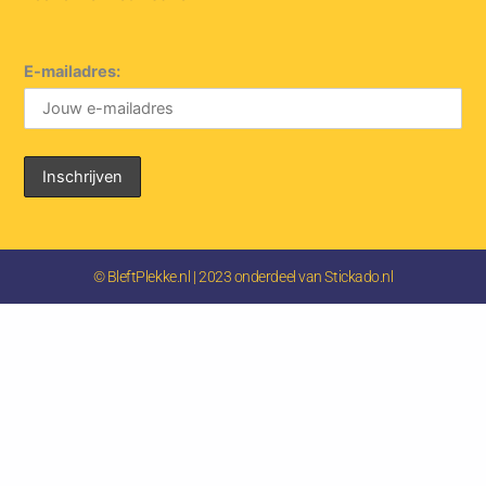
E-mailadres:
© BleftPlekke.nl | 2023 onderdeel van Stickado.nl