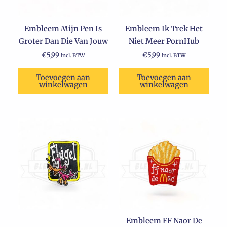
Embleem Mijn Pen Is
Embleem Ik Trek Het
Groter Dan Die Van Jouw
Niet Meer PornHub
€
5,99
€
5,99
incl. BTW
incl. BTW
Toevoegen aan
Toevoegen aan
winkelwagen
winkelwagen
Embleem FF Naor De