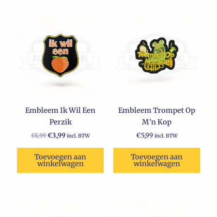
Oorspronkelijke
Huidige
prijs
prijs
was:
is:
€5,99.
€3,99.
Embleem Ik Wil Een
Embleem Trompet Op
Perzik
M’n Kop
€
3,99
€
5,99
€
5,99
incl. BTW
incl. BTW
Toevoegen aan
Toevoegen aan
winkelwagen
winkelwagen