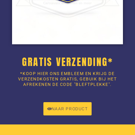
GRATIS VERZENDING*
*KOOP HIER ONS EMBLEEM EN KRIJG DE
VERZENDKOSTEN GRATIS, GEBUIK BIJ HET
AFREKENEN DE CODE "BLEFTPLEKKE".
NAAR PRODUCT