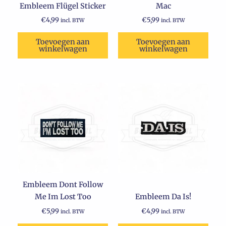
Embleem Flügel Sticker
Mac
€
4,99
€
5,99
incl. BTW
incl. BTW
Toevoegen aan
Toevoegen aan
winkelwagen
winkelwagen
Embleem Dont Follow
Me Im Lost Too
Embleem Da Is!
€
5,99
€
4,99
incl. BTW
incl. BTW