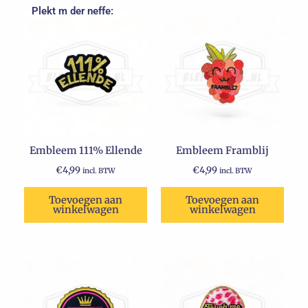
Plekt m der neffe:
Embleem 111% Ellende
Embleem Framblij
€
4,99
€
4,99
incl. BTW
incl. BTW
Toevoegen aan
Toevoegen aan
winkelwagen
winkelwagen