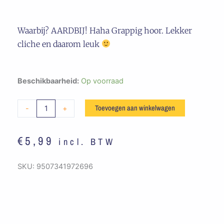
Waarbij? AARDBIJ! Haha Grappig hoor. Lekker
cliche en daarom leuk
Embleem
Beschikbaarheid:
Op voorraad
Waarbij?
Aardbei!
Toevoegen aan winkelwagen
-
+
aantal
€
5,99
incl. BTW
SKU:
9507341972696