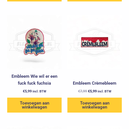
Oorspronkelijke
Huidige
prijs
prijs
was:
is:
€7,99.
€5,99.
Embleem Wie wil er een
fuck fuck fuchsia
Embleem Crèmebleem
€
5,99
€
7,99
€
5,99
incl. BTW
incl. BTW
Toevoegen aan
Toevoegen aan
winkelwagen
winkelwagen