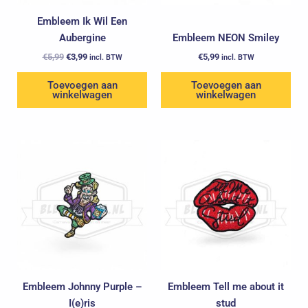
Embleem Ik Wil Een
Aubergine
Embleem NEON Smiley
€
5,99
€
3,99
€
5,99
incl. BTW
incl. BTW
Toevoegen aan
Toevoegen aan
winkelwagen
winkelwagen
Embleem Johnny Purple –
Embleem Tell me about it
I(e)ris
stud