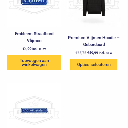
variaties.
Deze
optie
kan
gekozen
Embleem Straatbord
Premium Vlijmen Hoodie –
worden
Vlijmen
Geborduurd
op
€
4,99
incl. BTW
de
€
65,75
€
49,99
incl. BTW
productpagina
Toevoegen aan
winkelwagen
Opties selecteren