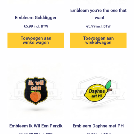
Embleem you’re the one that
Embleem Golddigger
i want
€
5,99
€
5,99
incl. BTW
incl. BTW
Toevoegen aan
Toevoegen aan
winkelwagen
winkelwagen
Oorspronkelijke
Huidige
prijs
prijs
was:
is:
€5,99.
€3,99.
Embleem Ik Wil Een Perzik
Embleem Daphne met PH