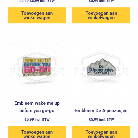
€
5,99
€
3,99
€
5,99
incl. BTW
incl. BTW
Toevoegen aan
Toevoegen aan
winkelwagen
winkelwagen
Embleem wake me up
before you go-go
Embleem De Alpenzusjes
€
5,99
€
5,99
incl. BTW
incl. BTW
Toevoegen aan
Toevoegen aan
winkelwagen
winkelwagen