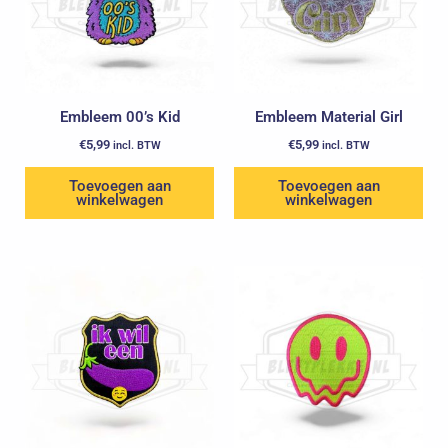
Embleem 00’s Kid
Embleem Material Girl
€
5,99
€
5,99
incl. BTW
incl. BTW
Toevoegen aan
Toevoegen aan
winkelwagen
winkelwagen
Oorspronkelijke
Huidige
prijs
prijs
was:
is:
€5,99.
€3,99.