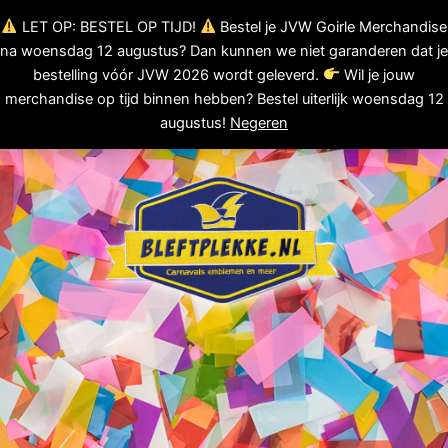
Ga
LET OP: BESTEL OP TIJD!
Bestel je JVW Goirle Merchandise
0
naar
Winkelwagen
na woensdag 12 augustus? Dan kunnen we niet garanderen dat je
de
bestelling vóór JVW 2026 wordt geleverd.
Wil je jouw
inhoud
merchandise op tijd binnen hebben? Bestel uiterlijk woensdag 12
augustus!
Negeren