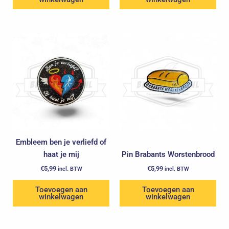
Embleem ben je verliefd of
haat je mij
Pin Brabants Worstenbrood
€
5,99
€
5,99
incl. BTW
incl. BTW
Toevoegen aan
Toevoegen aan
winkelwagen
winkelwagen