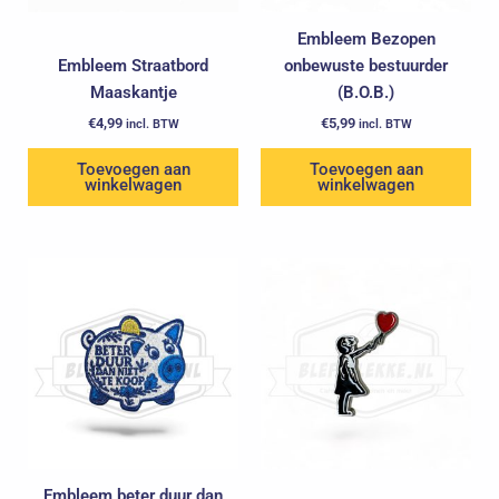
Embleem Bezopen
Embleem Straatbord
onbewuste bestuurder
Maaskantje
(B.O.B.)
€
4,99
€
5,99
incl. BTW
incl. BTW
Toevoegen aan
Toevoegen aan
winkelwagen
winkelwagen
Embleem beter duur dan