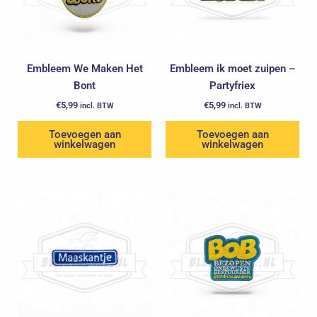
Embleem We Maken Het
Embleem ik moet zuipen –
Bont
Partyfriex
€
5,99
€
5,99
incl. BTW
incl. BTW
Toevoegen aan
Toevoegen aan
winkelwagen
winkelwagen