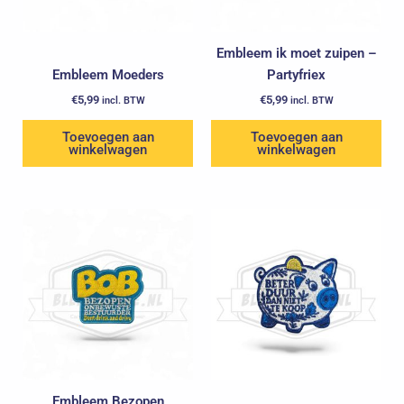
Embleem ik moet zuipen –
Embleem Moeders
Partyfriex
€
5,99
€
5,99
incl. BTW
incl. BTW
Toevoegen aan
Toevoegen aan
winkelwagen
winkelwagen
Embleem Bezopen