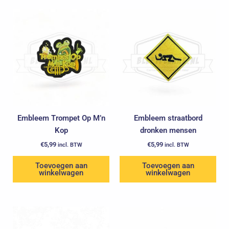
Embleem Trompet Op M’n
Embleem straatbord
Kop
dronken mensen
€
5,99
€
5,99
incl. BTW
incl. BTW
Toevoegen aan
Toevoegen aan
winkelwagen
winkelwagen