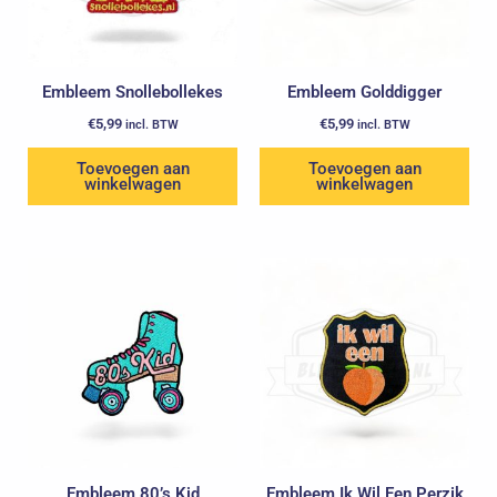
Embleem Snollebollekes
Embleem Golddigger
€
5,99
€
5,99
incl. BTW
incl. BTW
Toevoegen aan
Toevoegen aan
winkelwagen
winkelwagen
Oorspronkelijke
Huidige
prijs
prijs
was:
is:
€5,99.
€3,99.
Embleem 80’s Kid
Embleem Ik Wil Een Perzik