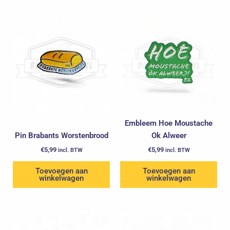
Embleem Hoe Moustache
Pin Brabants Worstenbrood
Ok Alweer
€
5,99
€
5,99
incl. BTW
incl. BTW
Toevoegen aan
Toevoegen aan
winkelwagen
winkelwagen