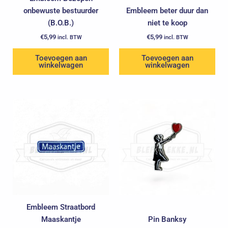
onbewuste bestuurder
Embleem beter duur dan
(B.O.B.)
niet te koop
€
5,99
€
5,99
incl. BTW
incl. BTW
Toevoegen aan
Toevoegen aan
winkelwagen
winkelwagen
Embleem Straatbord
Maaskantje
Pin Banksy