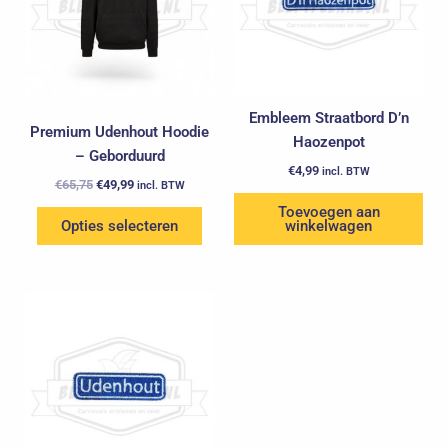
variaties.
Deze
optie
kan
gekozen
Embleem Straatbord D’n
Premium Udenhout Hoodie
worden
Haozenpot
– Geborduurd
op
€
4,99
incl. BTW
de
€
65,75
€
49,99
incl. BTW
productpagina
Toevoegen aan
Opties selecteren
winkelwagen