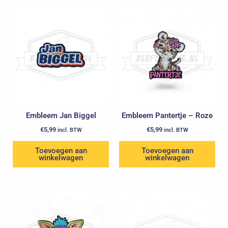
Embleem Jan Biggel
Embleem Pantertje – Roze
€
5,99
€
5,99
incl. BTW
incl. BTW
Toevoegen aan
Toevoegen aan
winkelwagen
winkelwagen
Oorspronkelijke
Huidige
prijs
prijs
was:
is:
€7,99.
€5,99.