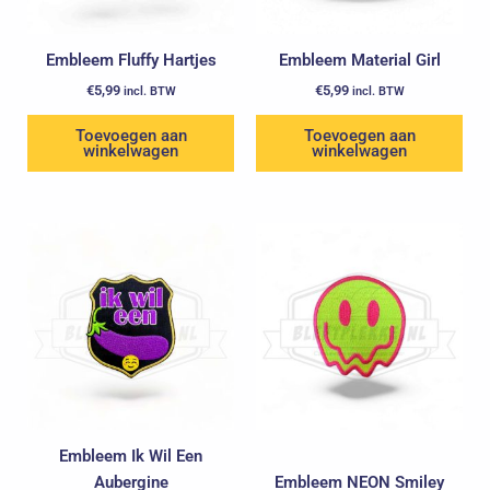
Embleem Fluffy Hartjes
Embleem Material Girl
€
5,99
€
5,99
incl. BTW
incl. BTW
Toevoegen aan
Toevoegen aan
winkelwagen
winkelwagen
Oorspronkelijke
Huidige
prijs
prijs
was:
is:
€5,99.
€3,99.
Embleem Ik Wil Een
Aubergine
Embleem NEON Smiley