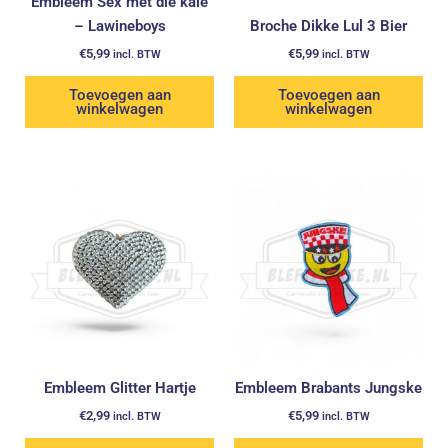
Embleem Sex met die kale
– Lawineboys
Broche Dikke Lul 3 Bier
€
5,99
€
5,99
incl. BTW
incl. BTW
Toevoegen aan
Toevoegen aan
winkelwagen
winkelwagen
Embleem Glitter Hartje
Embleem Brabants Jungske
€
2,99
€
5,99
incl. BTW
incl. BTW