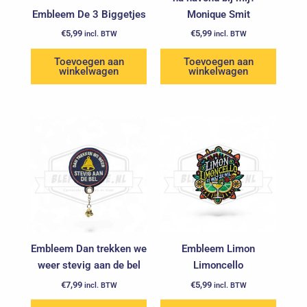
Embleem De 3 Biggetjes
Monique Smit
€
5,99
€
5,99
incl. BTW
incl. BTW
Toevoegen aan
Toevoegen aan
winkelwagen
winkelwagen
Embleem Dan trekken we
Embleem Limon
weer stevig aan de bel
Limoncello
€
7,99
€
5,99
incl. BTW
incl. BTW