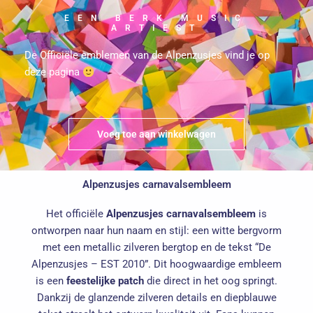
EEN BERK MUSIC
ARTIEST
De Officiële emblemen van de Alpenzusjes vind je op
deze pagina
Voeg toe aan winkelwagen
Alpenzusjes carnavalsembleem
Het officiële
Alpenzusjes carnavalsembleem
is
ontworpen naar hun naam en stijl: een witte bergvorm
met een metallic zilveren bergtop en de tekst “De
Alpenzusjes – EST 2010”. Dit hoogwaardige embleem
is een
feestelijke patch
die direct in het oog springt.
Dankzij de glanzende zilveren details en diepblauwe