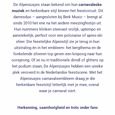
De Alpenzusjes staan bekend om hun
carnavaleske
muziek
en herkenbare stijl binnen het feestcircuit. Dit
damesduo – aangesloten bij Berk Music – brengt al
sinds 2010 het ene na het andere meezingfestijn uit.
Hun nummers klinken steevast vrolijk, uptempo en
aanstekelijk, perfect voor een polonaise of apres-ski
sfeer. Die feestelijke Alpenstijl zie je terug in hun
uitstraling én in het embleem: het bergthema en de
fonkelende zilveren top geven een knipoog naar hun
oorsprong. Of ze nu in traditionele dirndl of glitters op
het podium staan, De Alpenzusjes hebben een unieke
plek veroverd in de Nederlandse feestscene. Met het
Alpenzusjes carnavalsembleem draag je die
herkenbare feeststijl letterlijk met je mee, overal
waar je carnaval viert.
Herkenning, saamhorigheid en trots onder fans