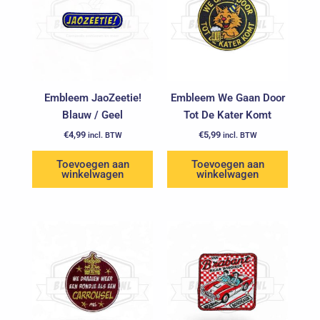
Embleem JaoZeetie!
Embleem We Gaan Door
Blauw / Geel
Tot De Kater Komt
€
4,99
€
5,99
incl. BTW
incl. BTW
Toevoegen aan
Toevoegen aan
winkelwagen
winkelwagen