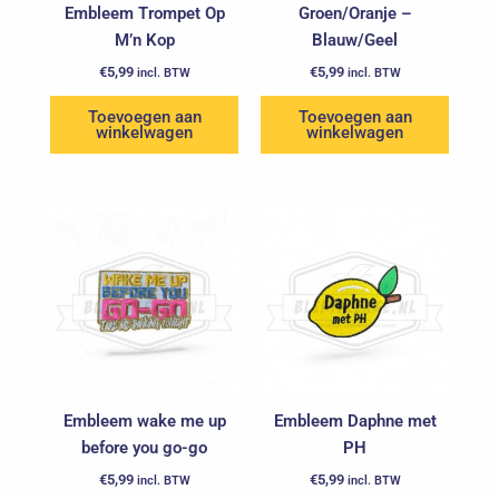
Embleem Trompet Op
Groen/Oranje –
M’n Kop
Blauw/Geel
€
5,99
€
5,99
incl. BTW
incl. BTW
Toevoegen aan
Toevoegen aan
winkelwagen
winkelwagen
Embleem wake me up
Embleem Daphne met
before you go-go
PH
€
5,99
€
5,99
incl. BTW
incl. BTW