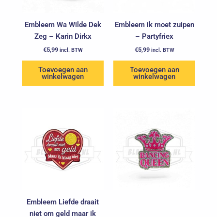
Embleem Wa Wilde Dek
Embleem ik moet zuipen
Zeg – Karin Dirkx
– Partyfriex
€
5,99
€
5,99
incl. BTW
incl. BTW
Toevoegen aan
Toevoegen aan
winkelwagen
winkelwagen
Embleem Liefde draait
niet om geld maar ik