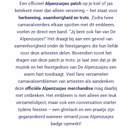
Een officieel
Alpenzusjes patch
op je kiel of jas
betekent meer dan alleen versiering – het staat voor
herkenning, saamhorigheid en trots
. Zodra twee
carnavalvierders elkaar spotten met dit embleem,
voelen ze direct een band: “Jij bent ook fan van De
Alpenzusjes!” Het draagt bij aan een gevoel van
samenhorigheid onder de feestgangers die hun liefde
voor deze artiesten delen. Bovendien toont het
dragen van deze patch je trots: je laat zien dat je de
muziek en het feestgedruis van De Alpenzusjes een
warm hart toedraagt. Veel fans verzamelen
carnavalsemblemen van artiesten als aandenken;
deze
officiële Alpenzusjes merchandise
mag daarbij
niet ontbreken. Het embleem is niet alleen een leuk
verzamelobject, maar ook een conversation starter
tijdens feesten – een glimlach en een praatje zijn
gegarandeerd wanneer iemand jouw Alpenzusjes
badge opmerkt!