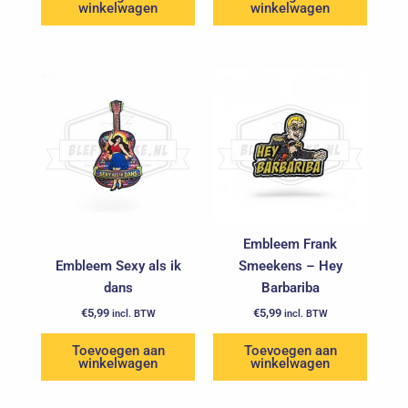
winkelwagen
winkelwagen
Embleem Frank
Embleem Sexy als ik
Smeekens – Hey
dans
Barbariba
€
5,99
€
5,99
incl. BTW
incl. BTW
Toevoegen aan
Toevoegen aan
winkelwagen
winkelwagen