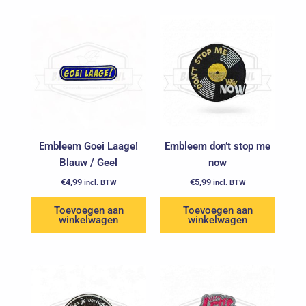
Embleem Goei Laage!
Embleem don’t stop me
Blauw / Geel
now
€
4,99
€
5,99
incl. BTW
incl. BTW
Toevoegen aan
Toevoegen aan
winkelwagen
winkelwagen