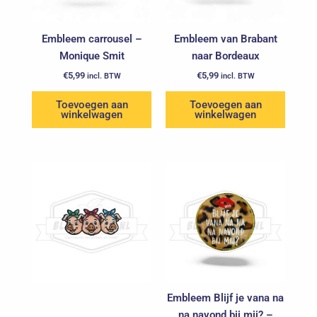
Embleem carrousel –
Embleem van Brabant
Monique Smit
naar Bordeaux
€
5,99
€
5,99
incl. BTW
incl. BTW
Toevoegen aan
Toevoegen aan
winkelwagen
winkelwagen
Embleem Blijf je vana na
na navond bij mij? –