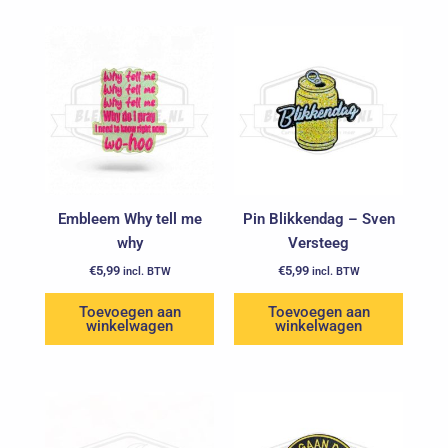
Embleem Why tell me
Pin Blikkendag – Sven
why
Versteeg
€
5,99
€
5,99
incl. BTW
incl. BTW
Toevoegen aan
Toevoegen aan
winkelwagen
winkelwagen