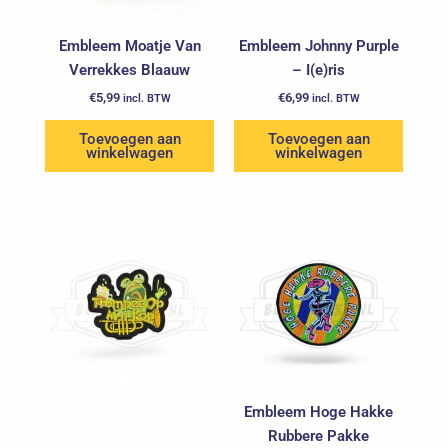
Embleem Moatje Van
Embleem Johnny Purple
Verrekkes Blaauw
– I(e)ris
€
5,99
€
6,99
incl. BTW
incl. BTW
Toevoegen aan
Toevoegen aan
winkelwagen
winkelwagen
Embleem Hoge Hakke
Rubbere Pakke