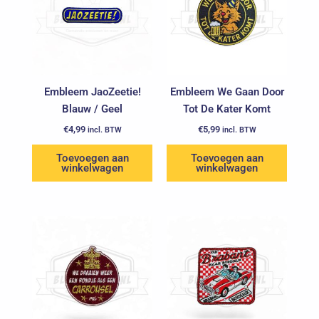
Embleem JaoZeetie!
Embleem We Gaan Door
Blauw / Geel
Tot De Kater Komt
€
4,99
€
5,99
incl. BTW
incl. BTW
Toevoegen aan
Toevoegen aan
winkelwagen
winkelwagen