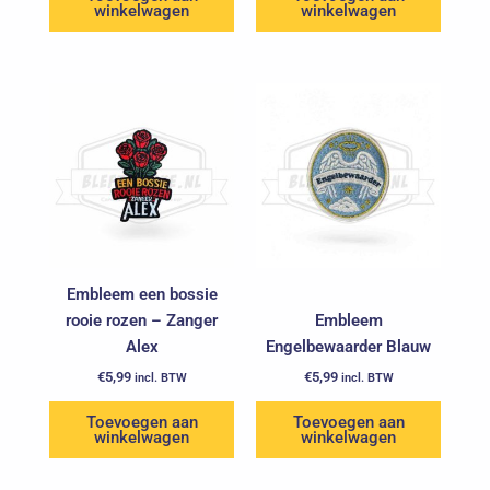
winkelwagen
winkelwagen
Embleem een bossie
rooie rozen – Zanger
Embleem
Alex
Engelbewaarder Blauw
€
5,99
€
5,99
incl. BTW
incl. BTW
Toevoegen aan
Toevoegen aan
winkelwagen
winkelwagen