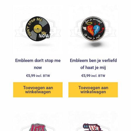
Embleem don’t stop me
Embleem ben je verliefd
now
of haat je mij
€
5,99
€
5,99
incl. BTW
incl. BTW
Toevoegen aan
Toevoegen aan
winkelwagen
winkelwagen