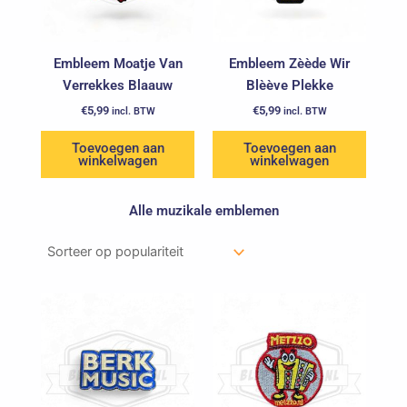
Embleem Moatje Van
Embleem Zèède Wir
Verrekkes Blaauw
Blèève Plekke
€
5,99
€
5,99
incl. BTW
incl. BTW
Toevoegen aan
Toevoegen aan
winkelwagen
winkelwagen
Alle muzikale emblemen