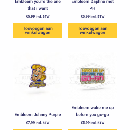
Embleem you’re the one
Embleem Daphne met
that i want
PH
€
5,99
€
5,99
incl. BTW
incl. BTW
Toevoegen aan
Toevoegen aan
winkelwagen
winkelwagen
Embleem wake me up
Embleem Johnny Purple
before you go-go
€
7,99
€
5,99
incl. BTW
incl. BTW