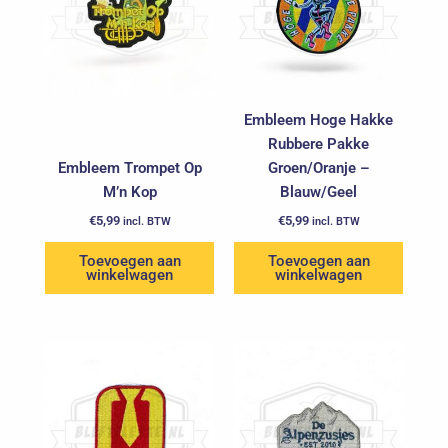
Embleem Hoge Hakke
Rubbere Pakke
Embleem Trompet Op
Groen/Oranje –
M’n Kop
Blauw/Geel
€
5,99
€
5,99
incl. BTW
incl. BTW
Toevoegen aan
Toevoegen aan
winkelwagen
winkelwagen