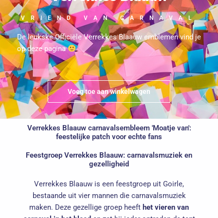
VRIEND VAN CARNAVAL
De leukske Officiële Verrekkes Blaauw emblemen vind je
op deze pagina
Voeg toe aan winkelwagen
Verrekkes Blaauw carnavalsembleem 'Moatje van':
feestelijke patch voor echte fans
Feestgroep Verrekkes Blaauw: carnavalsmuziek en
gezelligheid
Verrekkes Blaauw is een feestgroep uit Goirle,
bestaande uit vier mannen die carnavalsmuziek
maken. Deze gezellige groep heeft
het vieren van