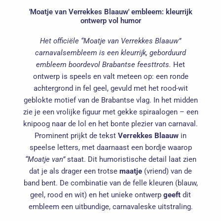
'Moatje van Verrekkes Blaauw' embleem: kleurrijk
ontwerp vol humor
Het officiële “Moatje van Verrekkes Blaauw”
carnavalsembleem is een kleurrijk, geborduurd
embleem boordevol Brabantse feesttrots.
Het
ontwerp is speels en valt meteen op: een ronde
achtergrond in fel geel, gevuld met het rood-wit
geblokte motief van de Brabantse vlag. In het midden
zie je een vrolijke figuur met gekke spiraalogen – een
knipoog naar de lol en het bonte plezier van carnaval.
Prominent prijkt de tekst
Verrekkes Blaauw
in
speelse letters, met daarnaast een bordje waarop
“Moatje van”
staat. Dit humoristische detail laat zien
dat je als drager een trotse
maatje
(vriend) van de
band bent. De combinatie van de felle kleuren (blauw,
geel, rood en wit) en het unieke ontwerp
geeft
dit
embleem een uitbundige, carnavaleske uitstraling.