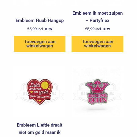
Embleem ik moet zuipen
Embleem Huub Hangop
– Partyfriex
€
5,99
€
5,99
incl. BTW
incl. BTW
Toevoegen aan
Toevoegen aan
winkelwagen
winkelwagen
Embleem Liefde draait
niet om geld maar ik