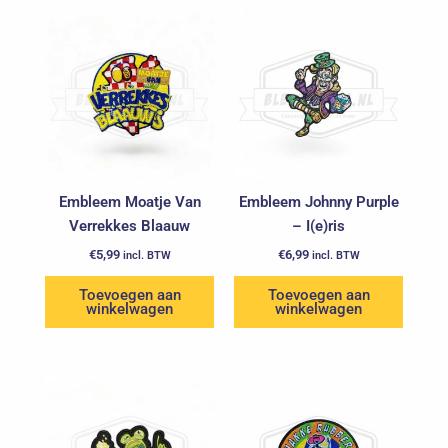
Embleem Moatje Van
Embleem Johnny Purple
Verrekkes Blaauw
– I(e)ris
€
5,99
€
6,99
incl. BTW
incl. BTW
Toevoegen aan
Toevoegen aan
winkelwagen
winkelwagen