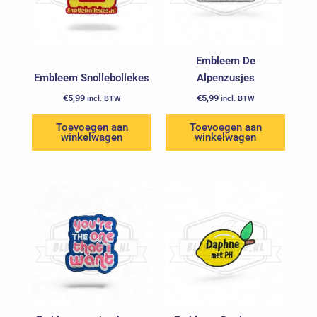
Embleem De
Embleem Snollebollekes
Alpenzusjes
€
5,99
€
5,99
incl. BTW
incl. BTW
Toevoegen aan
Toevoegen aan
winkelwagen
winkelwagen