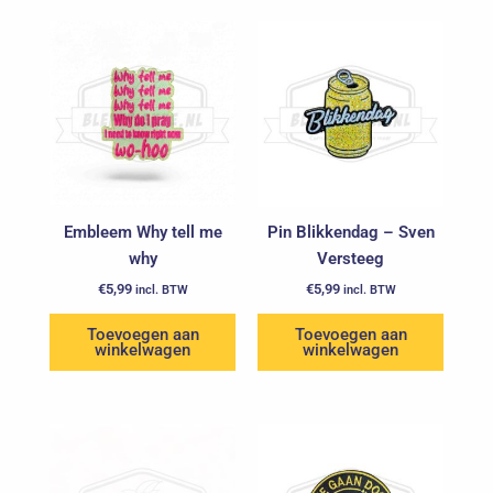
Embleem Why tell me
Pin Blikkendag – Sven
why
Versteeg
€
5,99
€
5,99
incl. BTW
incl. BTW
Toevoegen aan
Toevoegen aan
winkelwagen
winkelwagen