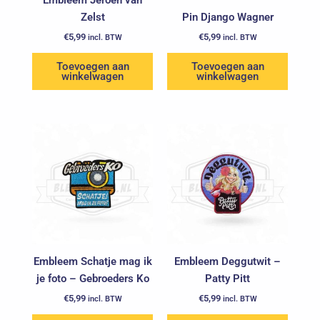
Embleem Jeroen van
Zelst
Pin Django Wagner
€
5,99
€
5,99
incl. BTW
incl. BTW
Toevoegen aan
Toevoegen aan
winkelwagen
winkelwagen
Embleem Schatje mag ik
Embleem Deggutwit –
je foto – Gebroeders Ko
Patty Pitt
€
5,99
€
5,99
incl. BTW
incl. BTW