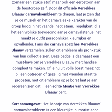
zomaar een stukje stof, maar ook een eerbetoon aan
de feestgroep zelf. Door dit
officiële Verrekkes
Blaauw carnavalsembleem
te dragen, laat je zien dat
je de muziek en het carnavaleske karakter van de
groep hoog in het vaandel hebt staan. Tegelijkertijd is
het een vrolijke toevoeging aan je carnavalstenue: het
maakt je outfit persoonlijker, kleurrijker en
opvallender. Fans die
carnavalspatches Verrekkes
Blaauw
verzamelen, zullen dit embleem als pronkstuk
van hun collectie zien. Deze badge is daarnaast een
must-have om je Verrekkes Blaauw merchandise
compleet te maken. Of je nu uit volle borst meezingt
bij een optreden of gezellig met vrienden staat te
proosten, met dit embleem op je borst laat je aan
iedereen zien dat jij een
echte Moatje van Verrekkes
Blaauw
bent.
Kort samengevat:
Het ‘Moatje van Verrekkes Blaauw’
carnavalsembleem is een kleurrijke, humoristische