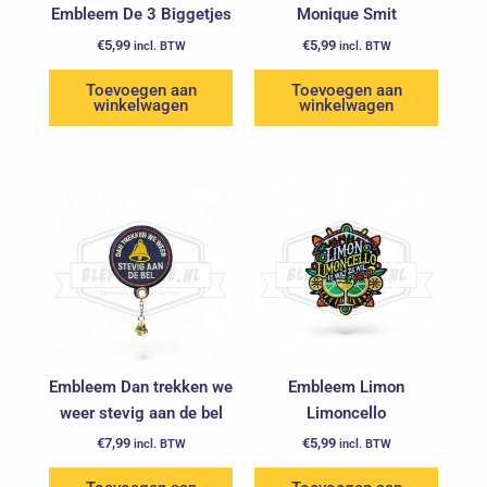
Embleem De 3 Biggetjes
Monique Smit
€
5,99
€
5,99
incl. BTW
incl. BTW
Toevoegen aan
Toevoegen aan
winkelwagen
winkelwagen
Embleem Dan trekken we
Embleem Limon
weer stevig aan de bel
Limoncello
€
7,99
€
5,99
incl. BTW
incl. BTW