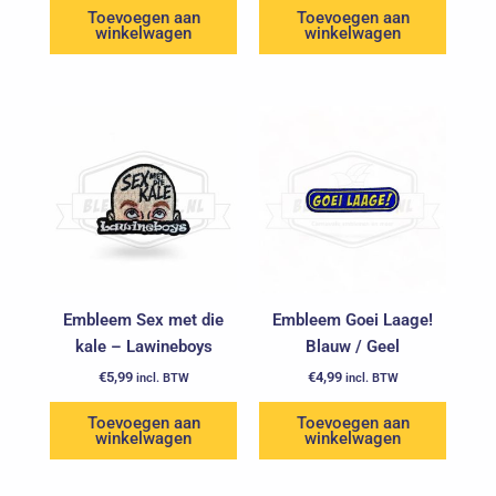
Toevoegen aan
Toevoegen aan
winkelwagen
winkelwagen
Embleem Sex met die
Embleem Goei Laage!
kale – Lawineboys
Blauw / Geel
€
5,99
€
4,99
incl. BTW
incl. BTW
Toevoegen aan
Toevoegen aan
winkelwagen
winkelwagen