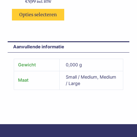
op
€
9,99
incl. BTW
de
Opties selecteren
productpagina
Aanvullende informatie
Gewicht
0,000 g
Small / Medium, Medium
Maat
/ Large