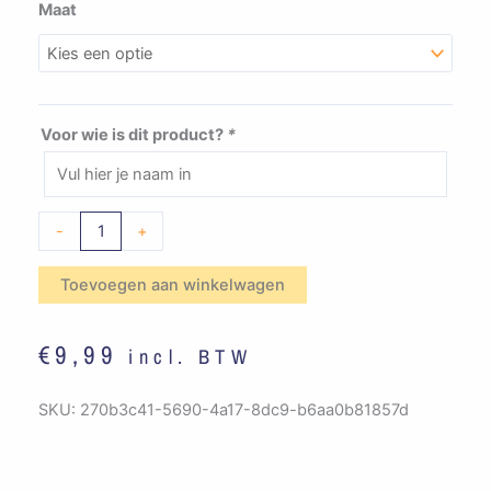
JVW
Maat
Goirle
-
Vissershoedje
HC
Voor wie is dit product?
*
(Roze)
aantal
-
+
Toevoegen aan winkelwagen
€
9,99
incl. BTW
SKU:
270b3c41-5690-4a17-8dc9-b6aa0b81857d