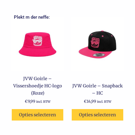
Plekt m der neffe:
Dit
product
heeft
meerdere
variaties.
Deze
optie
kan
JVW Goirle –
gekozen
Vissershoedje HC-logo
JVW Goirle – Snapback
worden
(Roze)
– HC
op
de
€
9,99
€
14,99
incl. BTW
incl. BTW
productpagina
Opties selecteren
Opties selecteren