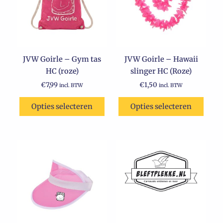
JVW Goirle – Gym tas
JVW Goirle – Hawaii
HC (roze)
slinger HC (Roze)
€
7,99
€
1,50
incl. BTW
incl. BTW
Opties selecteren
Opties selecteren