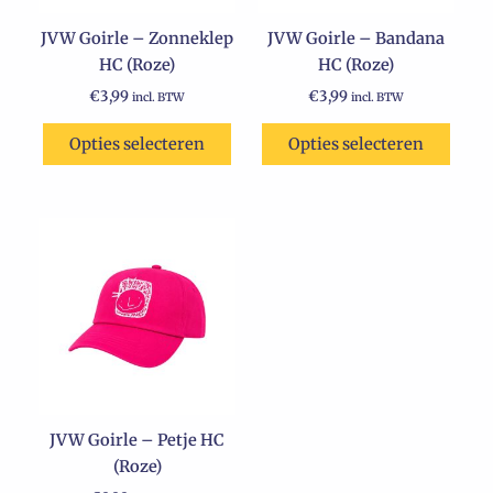
JVW Goirle – Zonneklep
JVW Goirle – Bandana
HC (Roze)
HC (Roze)
€
3,99
€
3,99
incl. BTW
incl. BTW
Opties selecteren
Opties selecteren
Dit
product
heeft
meerdere
variaties.
Deze
optie
kan
JVW Goirle – Petje HC
gekozen
(Roze)
worden