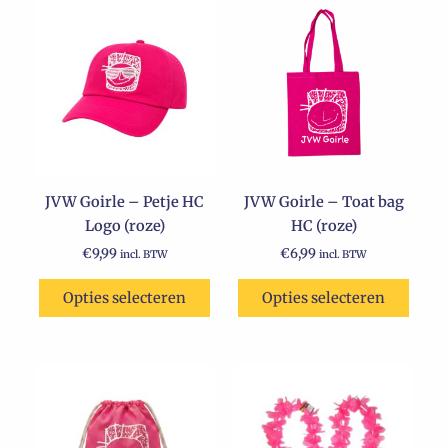
Dit
product
heeft
meerdere
variaties.
Deze
optie
kan
JVW Goirle – Petje HC
JVW Goirle – Toat bag
gekozen
Logo (roze)
HC (roze)
worden
op
€
9,99
€
6,99
incl. BTW
incl. BTW
de
Opties selecteren
Opties selecteren
productpagina