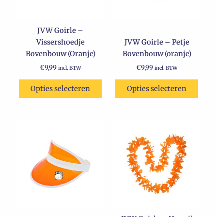
optie
optie
kan
kan
JVW Goirle –
gekozen
gekozen
Vissershoedje
JVW Goirle – Petje
worden
worden
Bovenbouw (Oranje)
Bovenbouw (oranje)
op
op
de
de
€
9,99
€
9,99
incl. BTW
incl. BTW
productpagina
productpagina
Opties selecteren
Opties selecteren