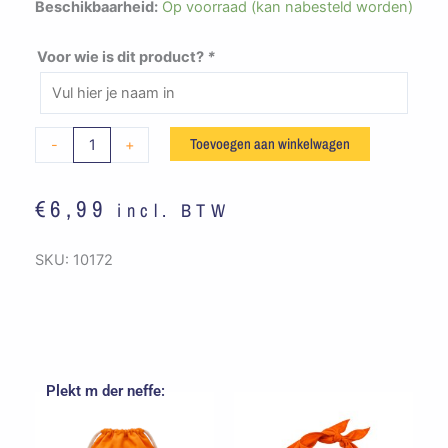
JVW
Beschikbaarheid:
Op voorraad (kan nabesteld worden)
Goirle
-
Voor wie is dit product?
*
Toat
bag
Bovenbouw
Toevoegen aan winkelwagen
-
+
(oranje)
aantal
€
6,99
incl. BTW
SKU:
10172
Plekt m der neffe: