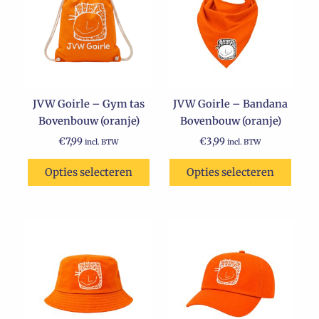
JVW Goirle – Gym tas
JVW Goirle – Bandana
Bovenbouw (oranje)
Bovenbouw (oranje)
€
7,99
€
3,99
incl. BTW
incl. BTW
Opties selecteren
Opties selecteren
Dit
Dit
product
product
heeft
heeft
meerdere
meerdere
variaties.
variaties.
Deze
Deze