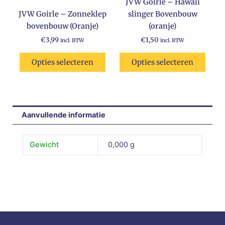
JVW Goirle – Hawaii
JVW Goirle – Zonneklep
slinger Bovenbouw
bovenbouw (Oranje)
(oranje)
€
3,99
€
1,50
incl. BTW
incl. BTW
Opties selecteren
Opties selecteren
Aanvullende informatie
Gewicht
0,000 g