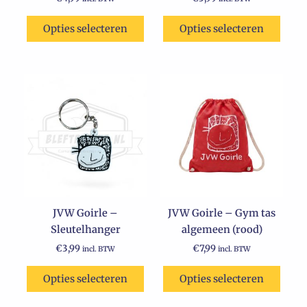
Opties selecteren
Opties selecteren
JVW Goirle –
JVW Goirle – Gym tas
Sleutelhanger
algemeen (rood)
€
3,99
€
7,99
incl. BTW
incl. BTW
Opties selecteren
Opties selecteren