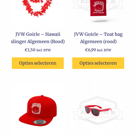
JVW Goirle – Hawaii
JVW Goirle – Toat bag
slinger Algemeen (Rood)
Algemeen (rood)
€
1,50
€
6,99
incl. BTW
incl. BTW
Opties selecteren
Opties selecteren