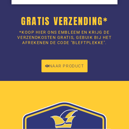
GRATIS VERZENDING*
*KOOP HIER ONS EMBLEEM EN KRIJG DE
VERZENDKOSTEN GRATIS, GEBUIK BIJ HET
AFREKENEN DE CODE "BLEFTPLEKKE".
NAAR PRODUCT