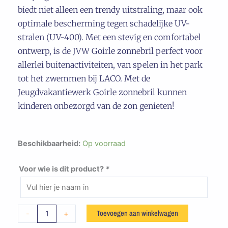
biedt niet alleen een trendy uitstraling, maar ook
optimale bescherming tegen schadelijke UV-
stralen (UV-400). Met een stevig en comfortabel
ontwerp, is de JVW Goirle zonnebril perfect voor
allerlei buitenactiviteiten, van spelen in het park
tot het zwemmen bij LACO. Met de
Jeugdvakantiewerk Goirle zonnebril kunnen
kinderen onbezorgd van de zon genieten!
JVW
Beschikbaarheid:
Op voorraad
Goirle
-
Voor wie is dit product?
*
Zonnebril
aantal
Toevoegen aan winkelwagen
-
+