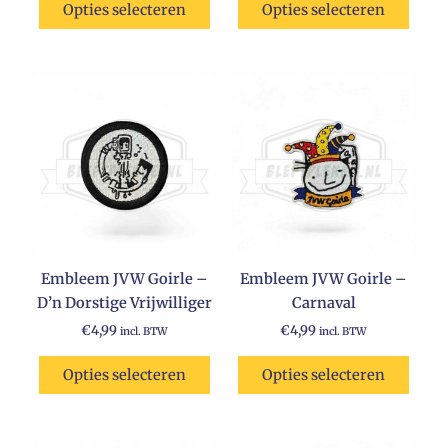
Opties selecteren
Opties selecteren
productpagina
Embleem JVW Goirle –
Embleem JVW Goirle –
D’n Dorstige Vrijwilliger
Carnaval
€
4,99
€
4,99
incl. BTW
incl. BTW
Opties selecteren
Opties selecteren