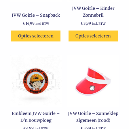
JVW Goirle – Kinder
JVW Goirle – Snapback
Zonnebril
€
14,99
€
3,99
incl. BTW
incl. BTW
Opties selecteren
Opties selecteren
Embleem JVW Goirle –
JVW Goirle – Zonneklep
D’n Bouwploeg
algemeen (rood)
€
4,99
€
3,99
incl. BTW
incl. BTW