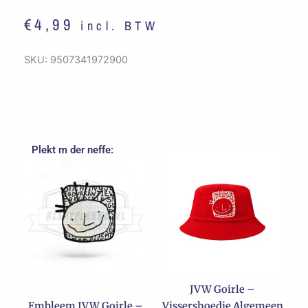
€
4,99
incl. BTW
SKU:
9507341972900
Plekt m der neffe:
Dit
product
heeft
meerdere
variaties.
Deze
optie
kan
JVW Goirle –
gekozen
Embleem JVW Goirle –
Vissershoedje Algemeen
worden