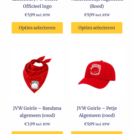
Officieel logo
(Rood)
op
de
€
5,99
€
9,99
incl. BTW
incl. BTW
productpagina
Opties selecteren
Opties selecteren
Dit
product
heeft
meerdere
variaties.
Deze
optie
kan
JVW Goirle – Bandana
JVW Goirle – Petje
gekozen
algemeen (rood)
Algemeen (rood)
worden
op
€
3,99
€
9,99
incl. BTW
incl. BTW
de