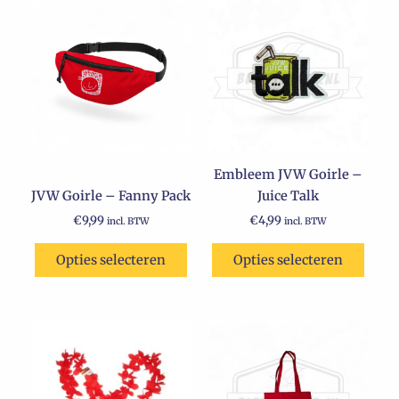
Embleem JVW Goirle –
JVW Goirle – Fanny Pack
Juice Talk
€
9,99
€
4,99
incl. BTW
incl. BTW
Opties selecteren
Opties selecteren