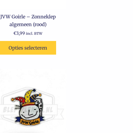
JVW Goirle – Zonneklep
algemeen (rood)
€
3,99
incl. BTW
Opties selecteren