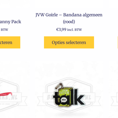
JVW Goirle – Bandana algemeen
Fanny Pack
(rood)
€
3,99
. BTW
incl. BTW
ecteren
Opties selecteren