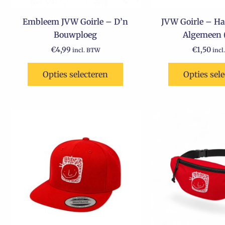
Embleem JVW Goirle – D’n
JVW Goirle – Ha
Bouwploeg
Algemeen 
€
4,99
€
1,50
incl. BTW
incl
Opties selecteren
Opties sel