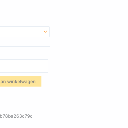
aan winkelwagen
-b78ba263c79c