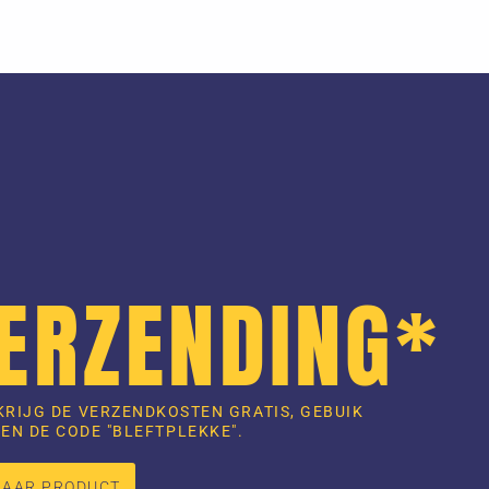
VERZENDING*
KRIJG DE VERZENDKOSTEN GRATIS, GEBUIK
EN DE CODE "BLEFTPLEKKE".
NAAR PRODUCT