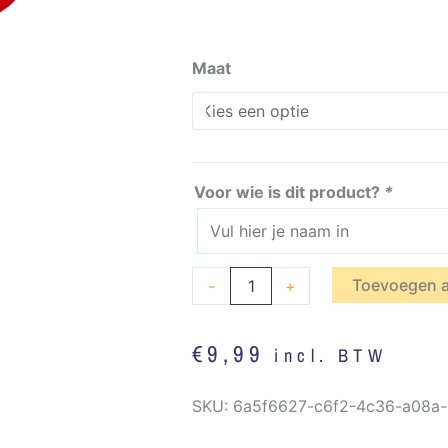
JVW
Maat
Goirle
-
Vissershoedje
Algemeen
Voor wie is dit product?
*
(Rood)
aantal
Toevoegen 
-
+
€
9,99
incl. BTW
SKU:
6a5f6627-c6f2-4c36-a08a