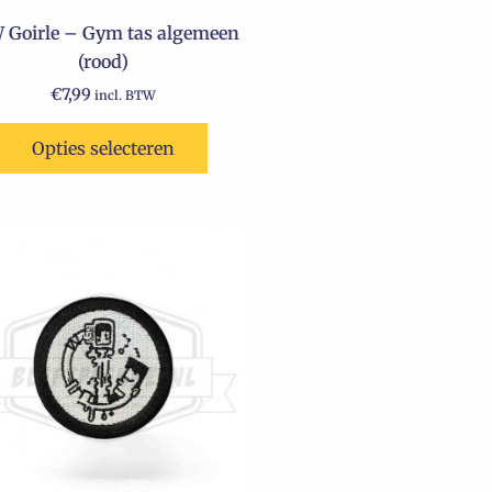
 Goirle – Gym tas algemeen
(rood)
€
7,99
incl. BTW
Opties selecteren