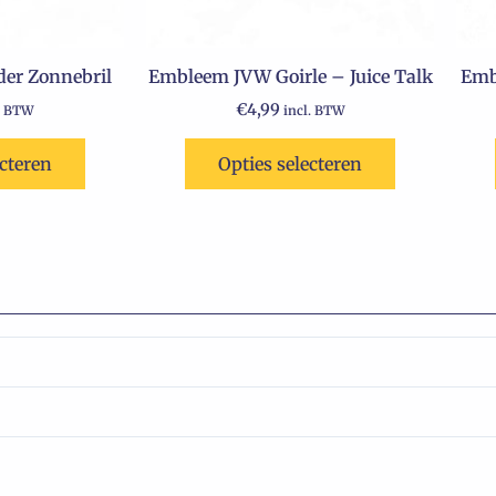
der Zonnebril
Embleem JVW Goirle – Juice Talk
Emb
€
4,99
. BTW
incl. BTW
ecteren
Opties selecteren