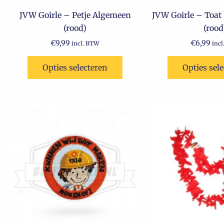
op
JVW Goirle – Petje Algemeen
JVW Goirle – Toat
de
(rood)
(rood
productpagina
€
9,99
€
6,99
incl. BTW
inc
Opties selecteren
Opties sel