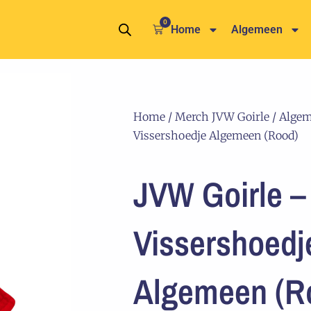
0
Winkelwagen
Home
Algemeen
Home
/
Merch JVW Goirle
/
Alge
Vissershoedje Algemeen (Rood)
JVW Goirle –
Vissershoedj
Algemeen (R