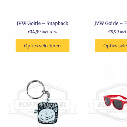
JVW Goirle – Snapback
JVW Goirle – 
€
14,99
€
9,99
incl. BTW
incl
Opties selecteren
Opties sel