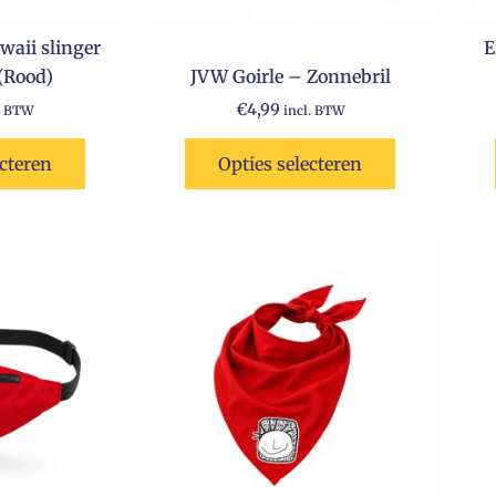
waii slinger
E
(Rood)
JVW Goirle – Zonnebril
€
4,99
. BTW
incl. BTW
ecteren
Opties selecteren