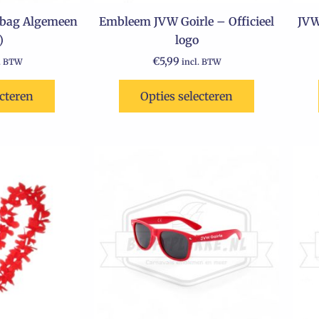
 bag Algemeen
Embleem JVW Goirle – Officieel
JVW
)
logo
€
5,99
l. BTW
incl. BTW
ecteren
Opties selecteren