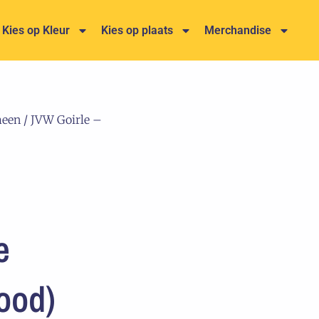
Kies op Kleur
Kies op plaats
Merchandise
meen
/ JVW Goirle –
e
ood)