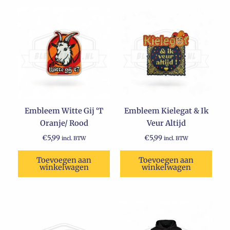
Embleem Witte Gij ‘T
Embleem Kielegat & Ik
Oranje/ Rood
Veur Altijd
€
5,99
€
5,99
incl. BTW
incl. BTW
Toevoegen aan
Toevoegen aan
winkelwagen
winkelwagen
Oorspronkelijke
Huidige
Dit
prijs
prijs
product
was:
is: