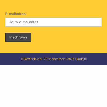
E-mailadres:
© BleftPlekke.nl | 2023 onderdeel van Stickado.nl