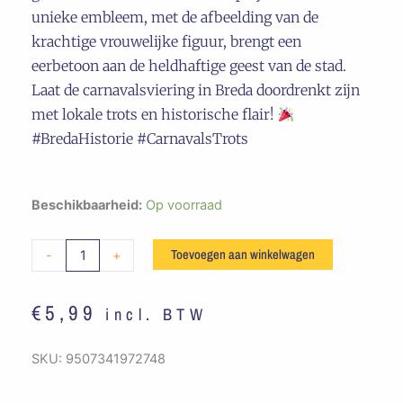
unieke embleem, met de afbeelding van de
krachtige vrouwelijke figuur, brengt een
eerbetoon aan de heldhaftige geest van de stad.
Laat de carnavalsviering in Breda doordrenkt zijn
met lokale trots en historische flair!
#BredaHistorie #CarnavalsTrots
Emleem
Beschikbaarheid:
Op voorraad
Zoet
Lief
Toevoegen aan winkelwagen
-
+
Vrouwke
aantal
€
5,99
incl. BTW
SKU:
9507341972748