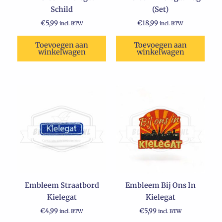
Schild
(Set)
€
5,99
€
18,99
incl. BTW
incl. BTW
Toevoegen aan
Toevoegen aan
winkelwagen
winkelwagen
Embleem Straatbord
Embleem Bij Ons In
Kielegat
Kielegat
€
4,99
€
5,99
incl. BTW
incl. BTW