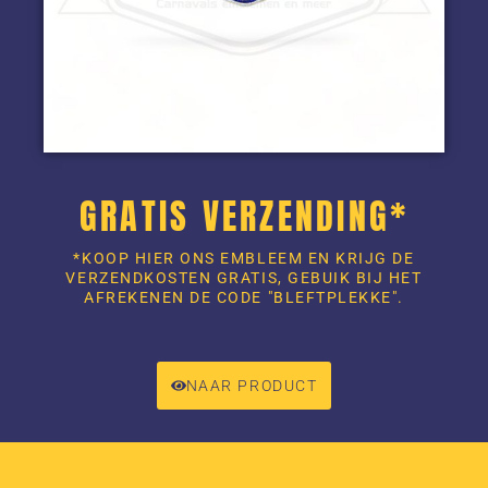
GRATIS VERZENDING*
*KOOP HIER ONS EMBLEEM EN KRIJG DE
VERZENDKOSTEN GRATIS, GEBUIK BIJ HET
AFREKENEN DE CODE "BLEFTPLEKKE".
NAAR PRODUCT