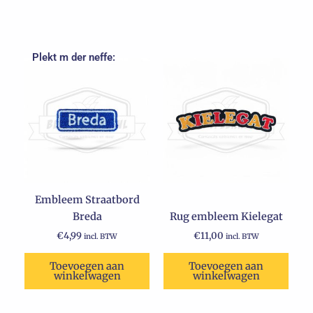
Plekt m der neffe:
Embleem Straatbord
Breda
Rug embleem Kielegat
€
4,99
€
11,00
incl. BTW
incl. BTW
Toevoegen aan
Toevoegen aan
winkelwagen
winkelwagen