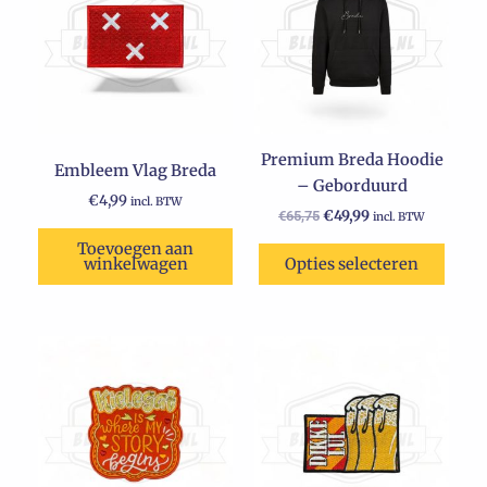
€65,75.
heeft
€49,99.
meerdere
variaties.
Deze
optie
kan
Premium Breda Hoodie
gekozen
Embleem Vlag Breda
– Geborduurd
worden
€
4,99
incl. BTW
op
€
49,99
€
65,75
incl. BTW
de
Toevoegen aan
winkelwagen
Opties selecteren
productpagina