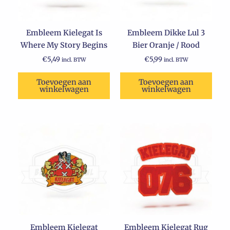
Embleem Kielegat Is
Embleem Dikke Lul 3
Where My Story Begins
Bier Oranje / Rood
€
5,49
€
5,99
incl. BTW
incl. BTW
Toevoegen aan
Toevoegen aan
winkelwagen
winkelwagen
Embleem Kielegat
Embleem Kielegat Rug