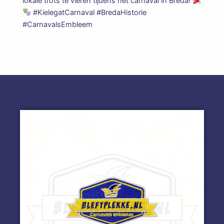
lokale trots te vieren tijdens het carnaval in Breda!
#KielegatCarnaval #BredaHistorie
#CarnavalsEmbleem