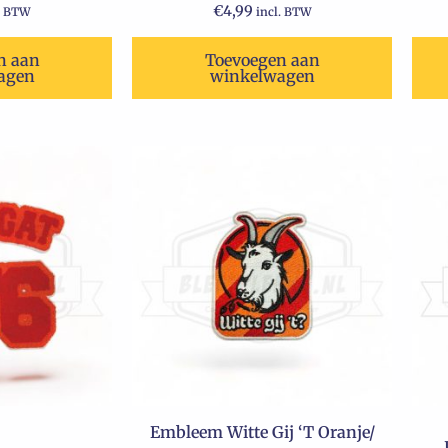
€
4,99
. BTW
incl. BTW
n aan
Toevoegen aan
agen
winkelwagen
Embleem Witte Gij ‘T Oranje/