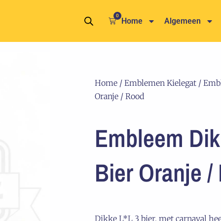
0
Winkelwagen
Home
Algemeen
Home
/
Emblemen Kielegat
/ Embl
Oranje / Rood
Embleem Dikk
Bier Oranje /
Dikke L*L 3 bier, met carnaval he