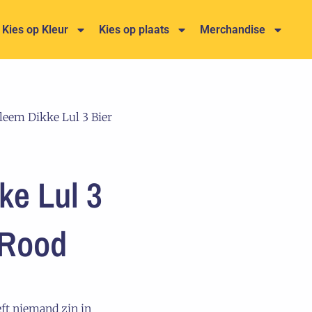
Kies op Kleur
Kies op plaats
Merchandise
eem Dikke Lul 3 Bier
e Lul 3
 Rood
eft niemand zin in