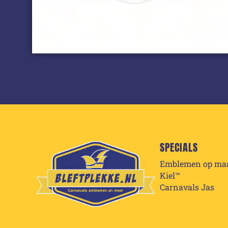
SPECIALS
Emblemen op ma
Kiel™
Carnavals Jas