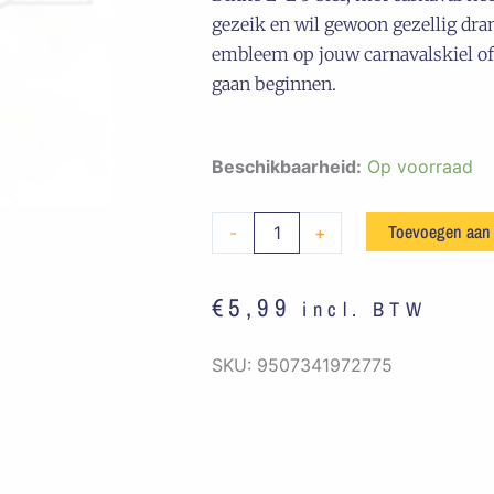
gezeik en wil gewoon gezellig dra
embleem op jouw carnavalskiel of 
gaan beginnen.
Embleem
Beschikbaarheid:
Op voorraad
Dikke
Lul
Toevoegen aan
-
+
3
Bier
€
5,99
incl. BTW
Oranje
/
SKU:
9507341972775
Rood
aantal