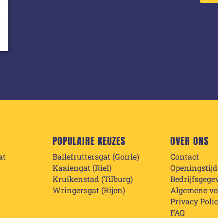
POPULAIRE KEUZES
OVER ONS
at
Ballefruttersgat (Goirle)
Contact
Kaaiengat (Riel)
Openingstij
Kruikenstad (Tilburg)
Bedrijfsgege
Wringersgat (Rijen)
Algemene v
Privacy Poli
FAQ