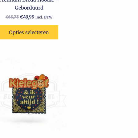
productpagina
Geborduurd
€
49,99
€
65,75
incl. BTW
Opties selecteren