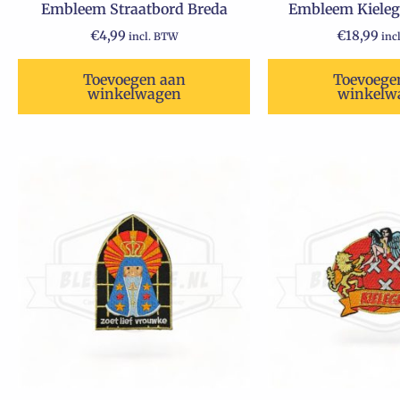
Embleem Straatbord Breda
Embleem Kielega
€
4,99
€
18,99
incl. BTW
inc
Toevoegen aan
Toevoege
winkelwagen
winkelw