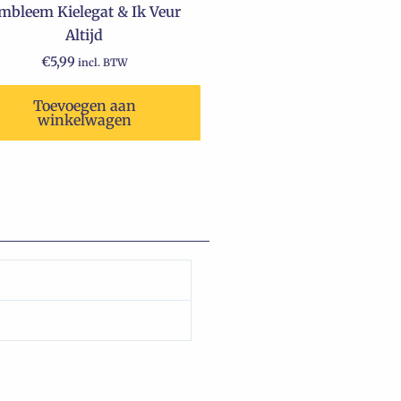
mbleem Kielegat & Ik Veur
Altijd
€
5,99
incl. BTW
Toevoegen aan
winkelwagen