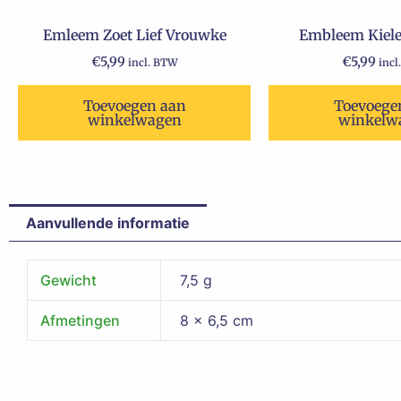
Emleem Zoet Lief Vrouwke
Embleem Kiele
€
5,99
€
5,99
incl. BTW
incl
Toevoegen aan
Toevoege
winkelwagen
winkelw
Aanvullende informatie
Gewicht
7,5 g
Afmetingen
8 × 6,5 cm