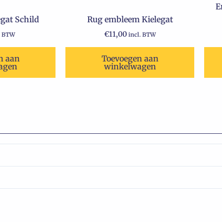
E
gat Schild
Rug embleem Kielegat
€
11,00
. BTW
incl. BTW
n aan
Toevoegen aan
agen
winkelwagen