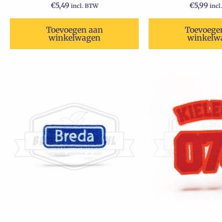
€
5,49
€
5,99
incl. BTW
incl
Toevoegen aan
Toevoege
winkelwagen
winkelw