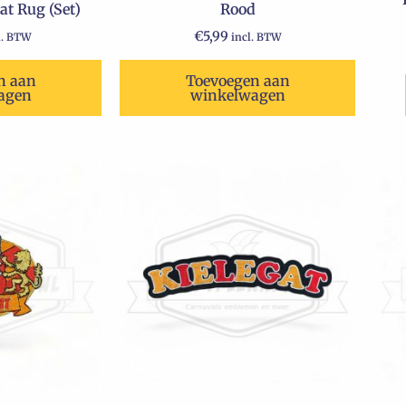
t Rug (Set)
Rood
€
5,99
l. BTW
incl. BTW
n aan
Toevoegen aan
agen
winkelwagen