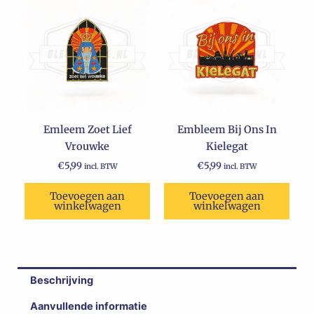
Emleem Zoet Lief
Embleem Bij Ons In
Vrouwke
Kielegat
€
5,99
€
5,99
incl. BTW
incl. BTW
Toevoegen aan
Toevoegen aan
winkelwagen
winkelwagen
Beschrijving
Aanvullende informatie