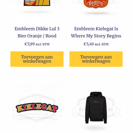
Embleem Dikke Lul 3
Embleem Kielegat Is
Bier Oranje / Rood
Where My Story Begins
€
5,99
€
5,49
incl. BTW
incl. BTW
Toevoegen aan
Toevoegen aan
winkelwagen
winkelwagen
Oorspronkelijke
Huidige
Dit
prijs
prijs
product
was:
is:
€65,75.
heeft
€49,99.
meerdere
variaties.
Deze
optie