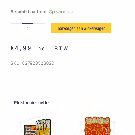
Embleem
Beschikbaarheid:
Op voorraad
Straatbord
Breda
Toevoegen aan winkelwagen
-
+
aantal
€
4,99
incl. BTW
SKU:
827923523820
Plekt m der neffe: