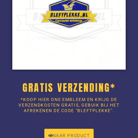
GRATIS VERZENDING*
*KOOP HIER ONS EMBLEEM EN KRIJG DE
VERZENDKOSTEN GRATIS, GEBUIK BIJ HET
AFREKENEN DE CODE "BLEFTPLEKKE".
NAAR PRODUCT