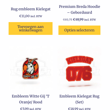
kan
Premium Breda Hoodie
gekozen
Rug embleem Kielegat
– Geborduurd
worden
€
11,00
incl. BTW
op
€
49,99
€
65,75
incl. BTW
de
Toevoegen aan
winkelwagen
Opties selecteren
productpagina
Embleem Witte Gij ‘T
Embleem Kielegat Rug
Oranje/ Rood
(Set)
€
5,99
€
18,99
incl. BTW
incl. BTW