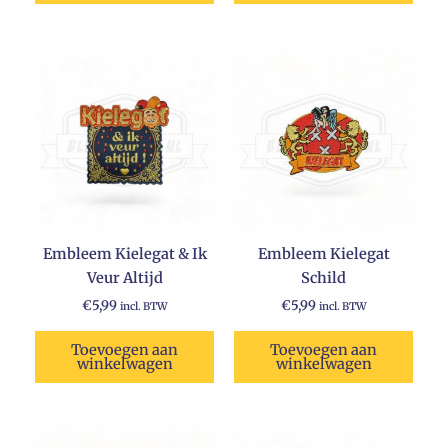
Embleem Kielegat & Ik
Embleem Kielegat
Veur Altijd
Schild
€
5,99
€
5,99
incl. BTW
incl. BTW
Toevoegen aan
Toevoegen aan
winkelwagen
winkelwagen