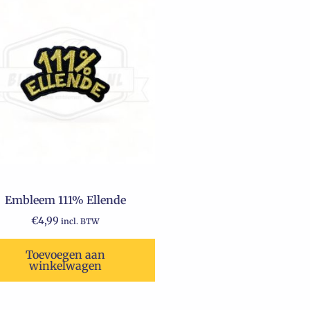
Embleem 111% Ellende
€
4,99
incl. BTW
Toevoegen aan
winkelwagen