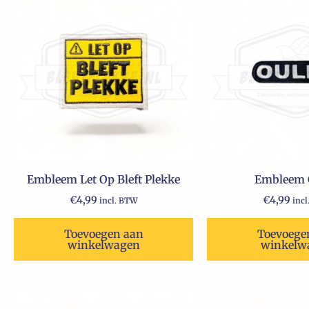
Embleem Let Op Bleft Plekke
Embleem 
€
4,99
€
4,99
incl. BTW
inc
Toevoegen aan
Toevoege
winkelwagen
winkelw