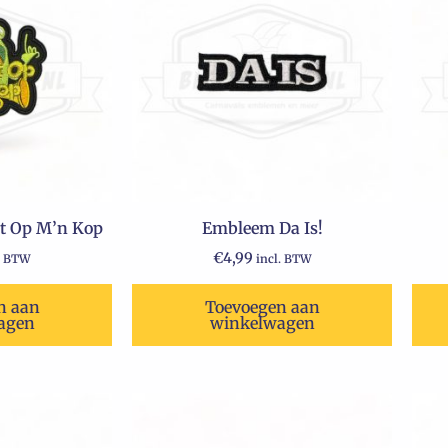
t Op M’n Kop
Embleem Da Is!
€
4,99
. BTW
incl. BTW
n aan
Toevoegen aan
agen
winkelwagen