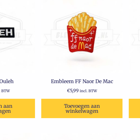
Ouleh
Embleem FF Naor De Mac
€
5,99
l. BTW
incl. BTW
n aan
Toevoegen aan
agen
winkelwagen