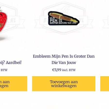
Embleem Mijn Pen Is Groter Dan
j? Aardbei!
Die Van Jouw
€
5,99
. BTW
incl. BTW
n aan
Toevoegen aan
agen
winkelwagen