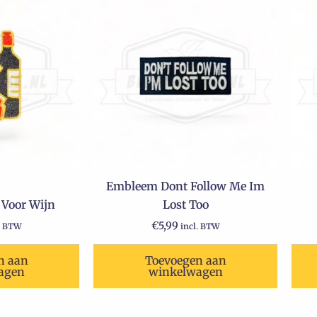
Embleem Dont Follow Me Im
Voor Wijn
Lost Too
€
5,99
. BTW
incl. BTW
n aan
Toevoegen aan
agen
winkelwagen