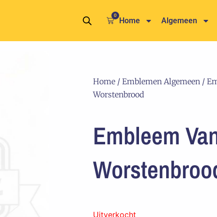
0
Winkelwagen
Home
Algemeen
Home
/
Emblemen Algemeen
/ Em
Worstenbrood
Embleem Van 
Worstenbroo
Uitverkocht