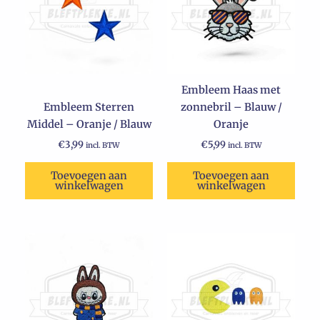
Embleem Haas met
Embleem Sterren
zonnebril – Blauw /
Middel – Oranje / Blauw
Oranje
€
3,99
€
5,99
incl. BTW
incl. BTW
Toevoegen aan
Toevoegen aan
winkelwagen
winkelwagen