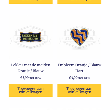
Lekker met de meiden
Embleem Oranje / Blauw
Oranje / Blauw
Hart
€
5,99
€
4,99
incl. BTW
incl. BTW
Toevoegen aan
Toevoegen aan
winkelwagen
winkelwagen