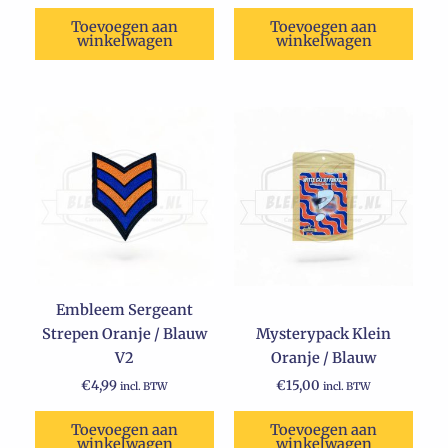
Toevoegen aan
Toevoegen aan
winkelwagen
winkelwagen
Embleem Sergeant
Strepen Oranje / Blauw
Mysterypack Klein
V2
Oranje / Blauw
€
4,99
€
15,00
incl. BTW
incl. BTW
Toevoegen aan
Toevoegen aan
winkelwagen
winkelwagen