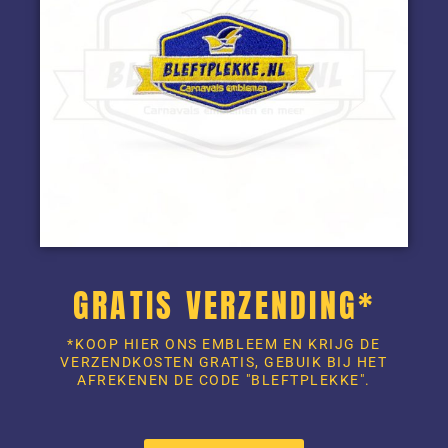
GRATIS VERZENDING*
*KOOP HIER ONS EMBLEEM EN KRIJG DE
VERZENDKOSTEN GRATIS, GEBUIK BIJ HET
AFREKENEN DE CODE "BLEFTPLEKKE".