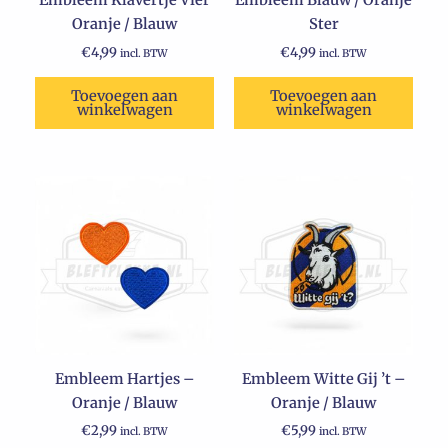
Embleem Klavertje Vier
Embleem Blauw / Oranje
Oranje / Blauw
Ster
€
4,99
€
4,99
incl. BTW
incl. BTW
Toevoegen aan
Toevoegen aan
winkelwagen
winkelwagen
Embleem Hartjes –
Embleem Witte Gij ’t –
Oranje / Blauw
Oranje / Blauw
€
2,99
€
5,99
incl. BTW
incl. BTW