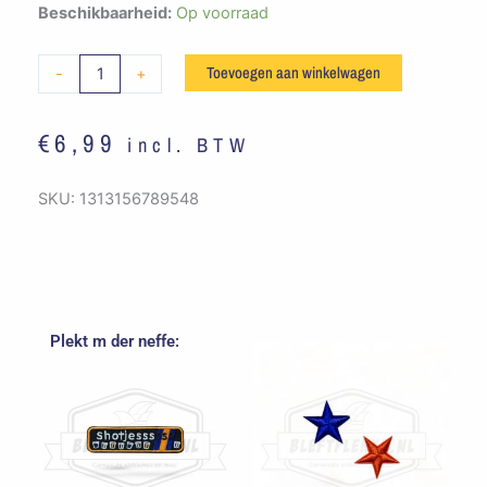
Embleem
Beschikbaarheid:
Op voorraad
Biertje?
Oranje
Toevoegen aan winkelwagen
-
+
/
Blauw
€
6,99
incl. BTW
aantal
SKU:
1313156789548
Plekt m der neffe: