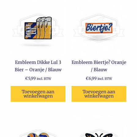
Embleem Dikke Lul 3
Embleem Biertje? Oranje
Bier – Oranje / Blauw
/ Blauw
€
5,99
€
6,99
incl. BTW
incl. BTW
Toevoegen aan
Toevoegen aan
winkelwagen
winkelwagen