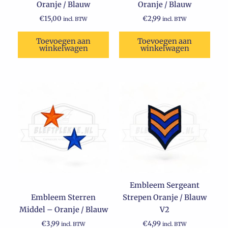
Oranje / Blauw
Oranje / Blauw
€
15,00
€
2,99
incl. BTW
incl. BTW
Toevoegen aan
Toevoegen aan
winkelwagen
winkelwagen
Embleem Sergeant
Embleem Sterren
Strepen Oranje / Blauw
Middel – Oranje / Blauw
V2
€
3,99
€
4,99
incl. BTW
incl. BTW