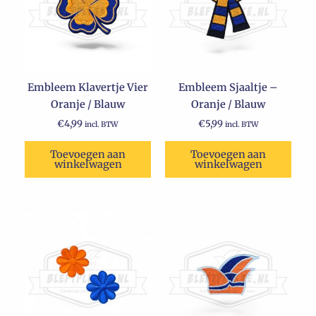
Embleem Klavertje Vier
Embleem Sjaaltje –
Oranje / Blauw
Oranje / Blauw
€
4,99
€
5,99
incl. BTW
incl. BTW
Toevoegen aan
Toevoegen aan
winkelwagen
winkelwagen