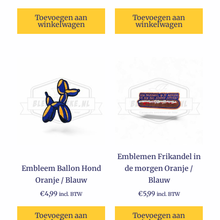
Toevoegen aan
Toevoegen aan
winkelwagen
winkelwagen
Emblemen Frikandel in
Embleem Ballon Hond
de morgen Oranje /
Oranje / Blauw
Blauw
€
4,99
€
5,99
incl. BTW
incl. BTW
Toevoegen aan
Toevoegen aan