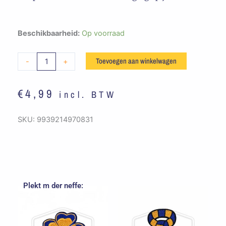
Embleem
Beschikbaarheid:
Op voorraad
Blauw
/
Toevoegen aan winkelwagen
-
+
Oranje
Ster
€
4,99
incl. BTW
aantal
SKU:
9939214970831
Plekt m der neffe: