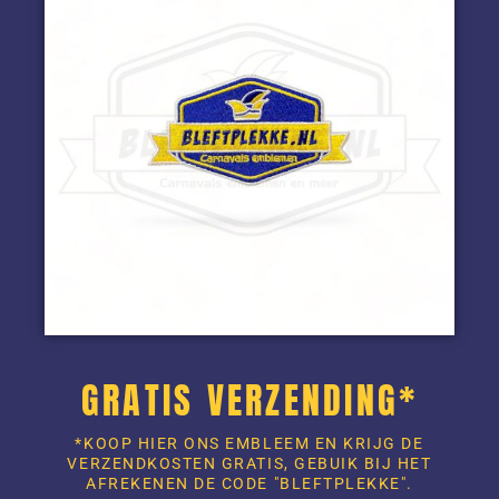
GRATIS VERZENDING*
*KOOP HIER ONS EMBLEEM EN KRIJG DE
VERZENDKOSTEN GRATIS, GEBUIK BIJ HET
AFREKENEN DE CODE "BLEFTPLEKKE".