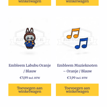
winkelwagen
winkelwagen
Embleem Labubu Oranje
Embleem Muzieknoten
/ Blauw
– Oranje / Blauw
€
5,99
€
3,99
incl. BTW
incl. BTW
Toevoegen aan
Toevoegen aan
winkelwagen
winkelwagen