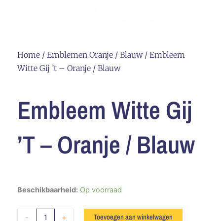
Home
/
Emblemen Oranje / Blauw
/ Embleem
Witte Gij ’t – Oranje / Blauw
Embleem Witte Gij
’t – Oranje / Blauw
Embleem
Beschikbaarheid:
Op voorraad
Witte
Gij
Toevoegen aan winkelwagen
-
+