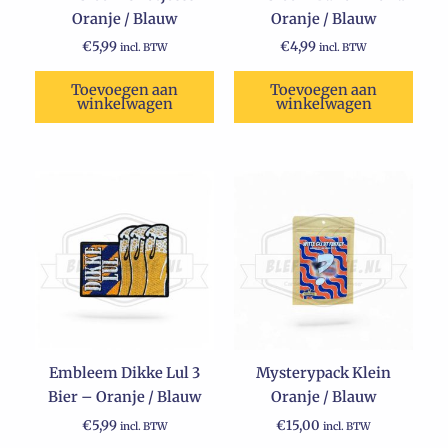
Oranje / Blauw
Oranje / Blauw
€
5,99
€
4,99
incl. BTW
incl. BTW
Toevoegen aan
Toevoegen aan
winkelwagen
winkelwagen
Embleem Dikke Lul 3
Mysterypack Klein
Bier – Oranje / Blauw
Oranje / Blauw
€
5,99
€
15,00
incl. BTW
incl. BTW