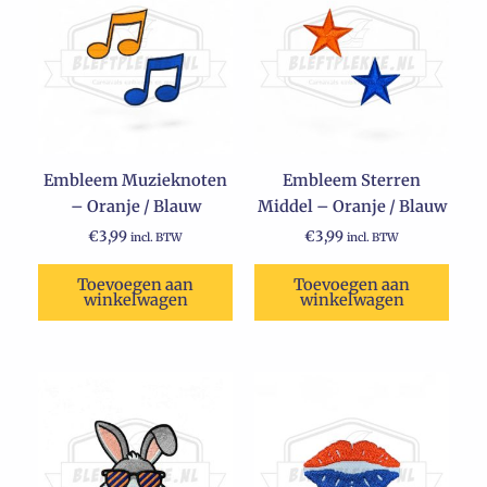
Embleem Muzieknoten
Embleem Sterren
– Oranje / Blauw
Middel – Oranje / Blauw
€
3,99
€
3,99
incl. BTW
incl. BTW
Toevoegen aan
Toevoegen aan
winkelwagen
winkelwagen