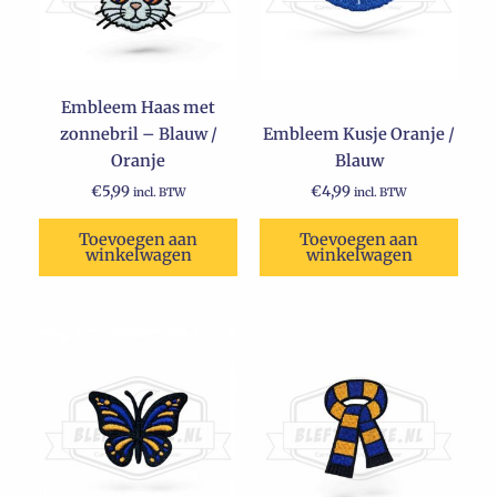
Embleem Haas met
zonnebril – Blauw /
Embleem Kusje Oranje /
Oranje
Blauw
€
5,99
€
4,99
incl. BTW
incl. BTW
Toevoegen aan
Toevoegen aan
winkelwagen
winkelwagen