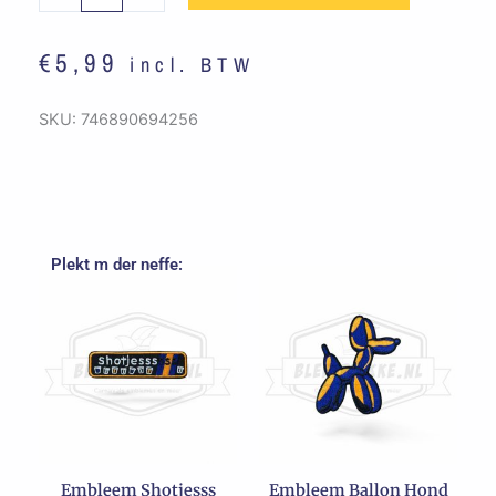
't
-
€
5,99
incl. BTW
Oranje
/
Blauw
SKU:
746890694256
aantal
Plekt m der neffe:
Embleem Shotjesss
Embleem Ballon Hond