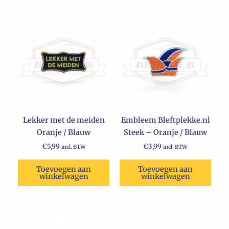
Lekker met de meiden
Embleem Bleftplekke.nl
Oranje / Blauw
Steek – Oranje / Blauw
€
5,99
€
3,99
incl. BTW
incl. BTW
Toevoegen aan
Toevoegen aan
winkelwagen
winkelwagen