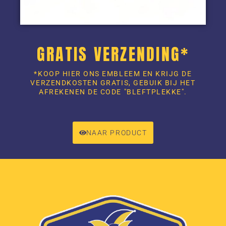
GRATIS VERZENDING*
*KOOP HIER ONS EMBLEEM EN KRIJG DE
VERZENDKOSTEN GRATIS, GEBUIK BIJ HET
AFREKENEN DE CODE "BLEFTPLEKKE".
NAAR PRODUCT