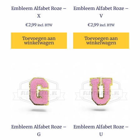
Embleem Alfabet Roze –
Embleem Alfabet Roze –
X
V
€
2,99
€
2,99
incl. BTW
incl. BTW
Toevoegen aan
Toevoegen aan
winkelwagen
winkelwagen
Embleem Alfabet Roze –
Embleem Alfabet Roze –
G
U