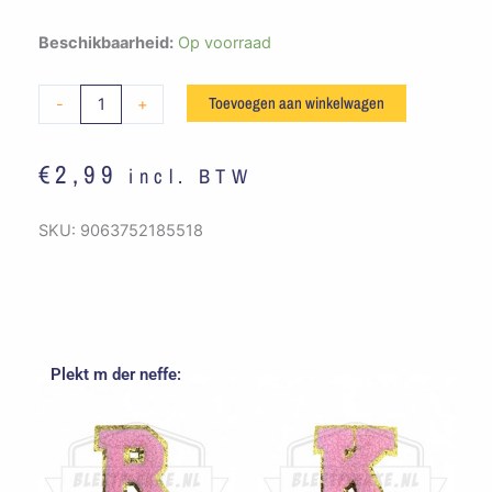
Embleem
Beschikbaarheid:
Op voorraad
Alfabet
Roze
Toevoegen aan winkelwagen
-
+
-
B
€
2,99
incl. BTW
aantal
SKU:
9063752185518
Plekt m der neffe: