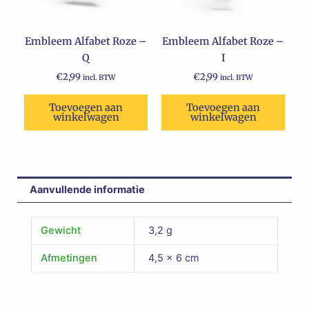
Embleem Alfabet Roze –
Embleem Alfabet Roze –
Q
I
€
2,99
€
2,99
incl. BTW
incl. BTW
Toevoegen aan
Toevoegen aan
winkelwagen
winkelwagen
Aanvullende informatie
Gewicht
3,2 g
Afmetingen
4,5 × 6 cm