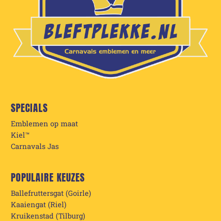
SPECIALS
Emblemen op maat
Kiel™
Carnavals Jas
POPULAIRE KEUZES
Ballefruttersgat (Goirle)
Kaaiengat (Riel)
Kruikenstad (Tilburg)