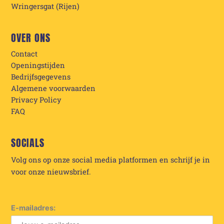
Wringersgat (Rijen)
OVER ONS
Contact
Openingstijden
Bedrijfsgegevens
Algemene voorwaarden
Privacy Policy
FAQ
SOCIALS
Volg ons op onze social media platformen en schrijf je in
voor onze nieuwsbrief.
E-mailadres: