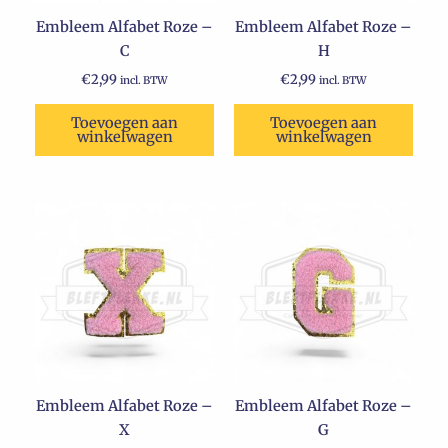
Embleem Alfabet Roze –
Embleem Alfabet Roze –
C
H
€
2,99
€
2,99
incl. BTW
incl. BTW
Toevoegen aan
Toevoegen aan
winkelwagen
winkelwagen
Embleem Alfabet Roze –
Embleem Alfabet Roze –
X
G