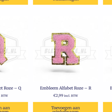
t Roze – Q
Embleem Alfabet Roze – R
€
2,99
l. BTW
incl. BTW
n aan
Toevoegen aan
agen
winkelwagen