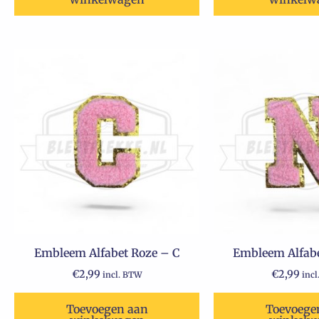
Embleem Alfabet Roze – C
Embleem Alfabe
€
2,99
€
2,99
incl. BTW
inc
Toevoegen aan
Toevoege