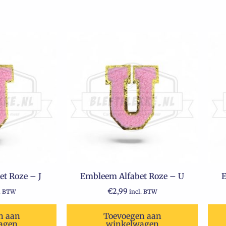
t Roze – J
Embleem Alfabet Roze – U
E
€
2,99
l. BTW
incl. BTW
n aan
Toevoegen aan
agen
winkelwagen