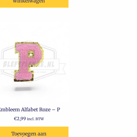
winkelwagen
Embleem Alfabet Roze – P
€
2,99
incl. BTW
Toevoegen aan