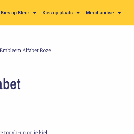
Kies op Kleur
Kies op plaats
Merchandise
 Embleem Alfabet Roze
abet
te touvh-up op je kiel