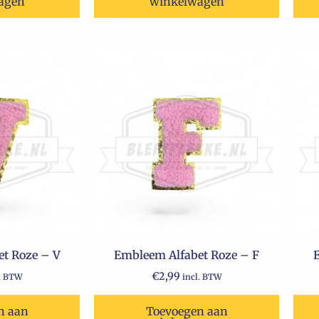
agen
winkelwagen
t Roze – V
Embleem Alfabet Roze – F
€
2,99
l. BTW
incl. BTW
n aan
Toevoegen aan