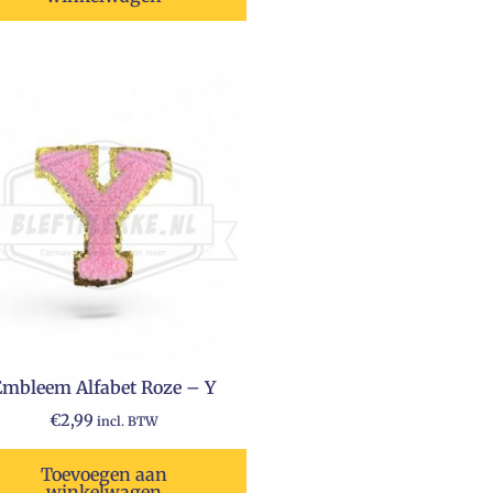
Embleem Alfabet Roze – Y
€
2,99
incl. BTW
Toevoegen aan
winkelwagen