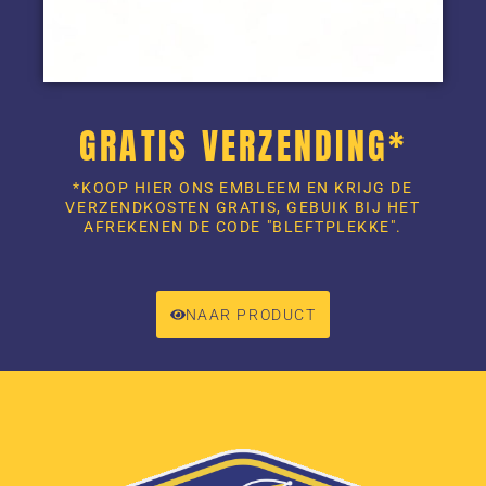
GRATIS VERZENDING*
*KOOP HIER ONS EMBLEEM EN KRIJG DE
VERZENDKOSTEN GRATIS, GEBUIK BIJ HET
AFREKENEN DE CODE "BLEFTPLEKKE".
NAAR PRODUCT