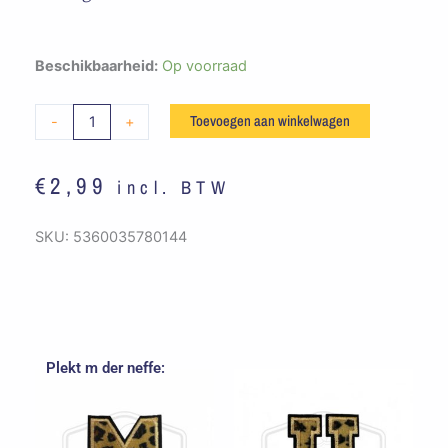
Embleem
Beschikbaarheid:
Op voorraad
Alfabet
Panterprint
Toevoegen aan winkelwagen
-
+
-
Y
€
2,99
incl. BTW
aantal
SKU:
5360035780144
Plekt m der neffe: