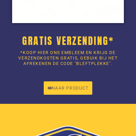
GRATIS VERZENDING*
*KOOP HIER ONS EMBLEEM EN KRIJG DE
VERZENDKOSTEN GRATIS, GEBUIK BIJ HET
AFREKENEN DE CODE "BLEFTPLEKKE".
NAAR PRODUCT