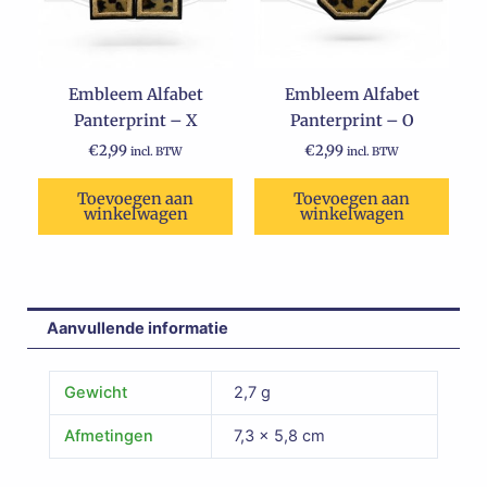
Embleem Alfabet
Embleem Alfabet
Panterprint – X
Panterprint – O
€
2,99
€
2,99
incl. BTW
incl. BTW
Toevoegen aan
Toevoegen aan
winkelwagen
winkelwagen
Aanvullende informatie
Gewicht
2,7 g
Afmetingen
7,3 × 5,8 cm