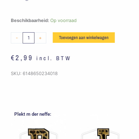
Embleem
Beschikbaarheid:
Op voorraad
Alfabet
Panterprint
Toevoegen aan winkelwagen
-
+
-
W
€
2,99
incl. BTW
aantal
SKU:
6148650234018
Plekt m der neffe: