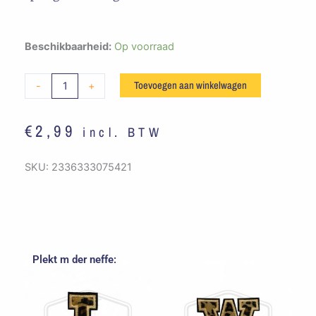
Embleem
Beschikbaarheid:
Op voorraad
Alfabet
Panterprint
Toevoegen aan winkelwagen
-
+
-
X
€
2,99
incl. BTW
aantal
SKU:
2336333075421
Plekt m der neffe: