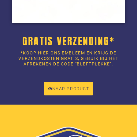
GRATIS VERZENDING*
*KOOP HIER ONS EMBLEEM EN KRIJG DE
VERZENDKOSTEN GRATIS, GEBUIK BIJ HET
AFREKENEN DE CODE "BLEFTPLEKKE".
NAAR PRODUCT