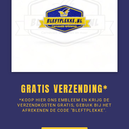
GRATIS VERZENDING*
*KOOP HIER ONS EMBLEEM EN KRIJG DE
VERZENDKOSTEN GRATIS, GEBUIK BIJ HET
AFREKENEN DE CODE "BLEFTPLEKKE".