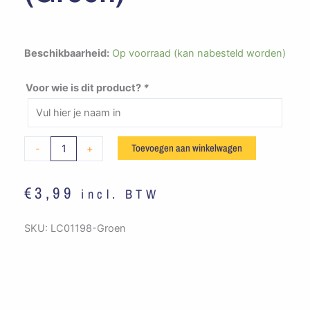
JVW
Beschikbaarheid:
Op voorraad (kan nabesteld worden)
Goirle
-
Voor wie is dit product?
*
Bandana
Middenbouw
(groen)
Toevoegen aan winkelwagen
-
+
aantal
€
3,99
incl. BTW
SKU:
LC01198-Groen