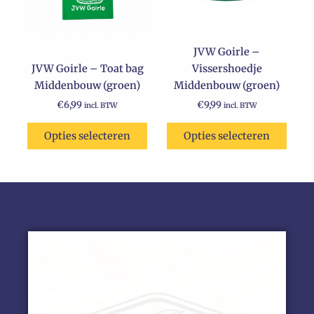
Deze
optie
kan
JVW Goirle –
gekozen
JVW Goirle – Toat bag
Vissershoedje
worden
Middenbouw (groen)
Middenbouw (groen)
op
de
€
6,99
€
9,99
incl. BTW
incl. BTW
productpagina
Opties selecteren
Opties selecteren