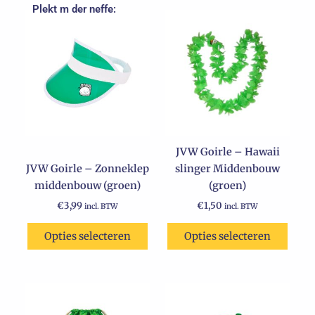
Plekt m der neffe:
JVW Goirle – Hawaii
JVW Goirle – Zonneklep
slinger Middenbouw
middenbouw (groen)
(groen)
€
3,99
€
1,50
incl. BTW
incl. BTW
Opties selecteren
Opties selecteren
Dit
product