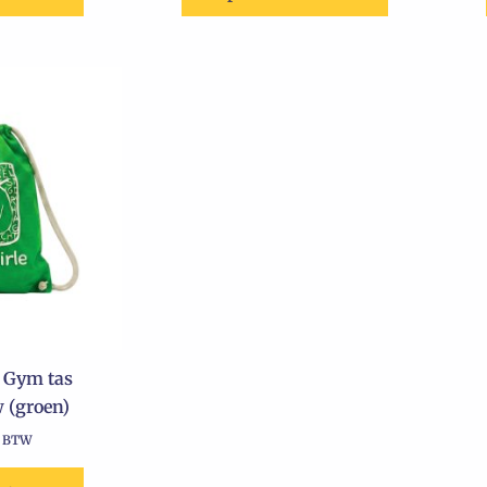
 Gym tas
 (groen)
. BTW