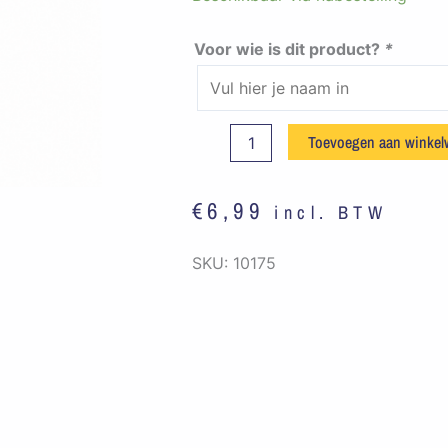
Goirle
-
Voor wie is dit product?
*
Toat
bag
Middenbouw
Toevoegen aan winke
(groen)
aantal
€
6,99
incl. BTW
SKU:
10175