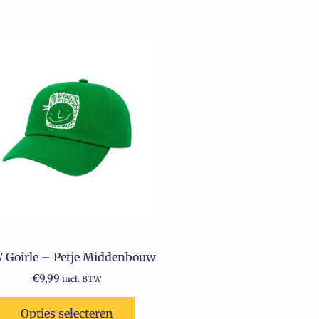
Dit
product
heeft
meerdere
variaties.
Deze
optie
kan
gekozen
worden
op
de
 Goirle – Petje Middenbouw
productpagina
€
9,99
incl. BTW
Opties selecteren