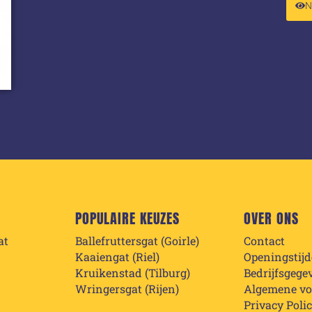
POPULAIRE KEUZES
OVER ONS
at
Ballefruttersgat (Goirle)
Contact
Kaaiengat (Riel)
Openingstij
Kruikenstad (Tilburg)
Bedrijfsgege
Wringersgat (Rijen)
Algemene v
Privacy Poli