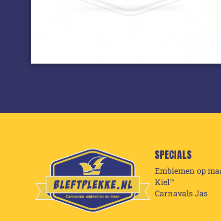
SPECIALS
Emblemen op ma
Kiel™
Carnavals Jas