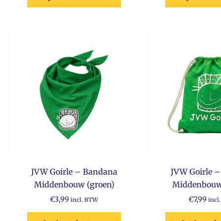
JVW Goirle – Bandana
JVW Goirle –
Middenbouw (groen)
Middenbouw
€
3,99
€
7,99
incl. BTW
incl