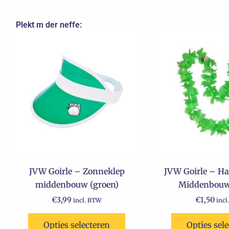
Plekt m der neffe:
JVW Goirle – Zonneklep
JVW Goirle – Ha
middenbouw (groen)
Middenbouw
€
3,99
€
1,50
incl. BTW
incl
Opties selecteren
Opties sel