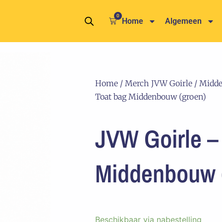
0
Winkelwagen
Home
Algemeen
Home
/
Merch JVW Goirle
/
Midd
Toat bag Middenbouw (groen)
JVW Goirle –
Middenbouw 
JVW
Beschikbaar via nabestelling