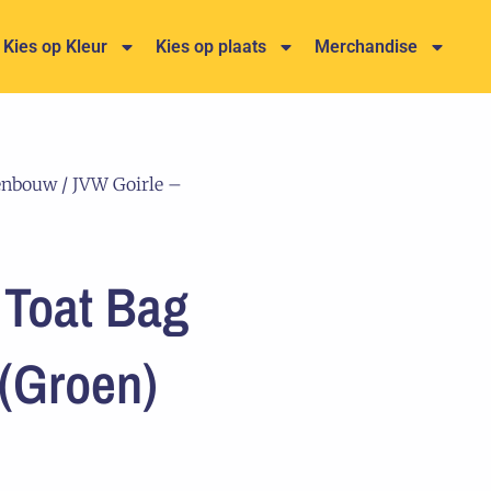
Kies op Kleur
Kies op plaats
Merchandise
enbouw
/ JVW Goirle –
 Toat Bag
(groen)