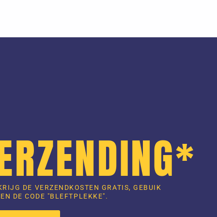
VERZENDING*
KRIJG DE VERZENDKOSTEN GRATIS, GEBUIK
EN DE CODE "BLEFTPLEKKE".