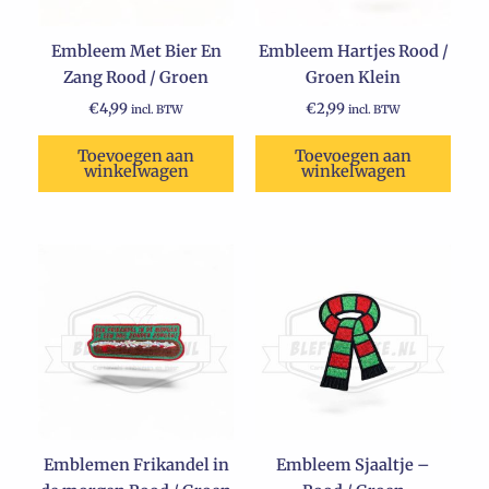
Embleem Met Bier En
Embleem Hartjes Rood /
Zang Rood / Groen
Groen Klein
€
4,99
€
2,99
incl. BTW
incl. BTW
Toevoegen aan
Toevoegen aan
winkelwagen
winkelwagen
Emblemen Frikandel in
Embleem Sjaaltje –