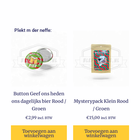
Plekt m der neffe:
Button Geef ons heden
ons dagelijks bier Rood /
Mysterypack Klein Rood
Groen
/ Groen
€
2,99
€
15,00
incl. BTW
incl. BTW
Toevoegen aan
Toevoegen aan
winkelwagen
winkelwagen