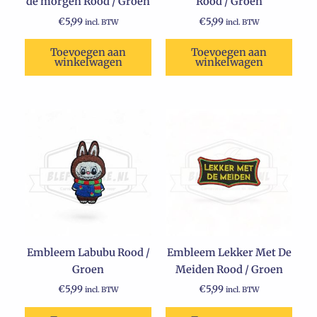
de morgen Rood / Groen
Rood / Groen
€
5,99
€
5,99
incl. BTW
incl. BTW
Toevoegen aan
Toevoegen aan
winkelwagen
winkelwagen
Embleem Labubu Rood /
Embleem Lekker Met De
Groen
Meiden Rood / Groen
€
5,99
€
5,99
incl. BTW
incl. BTW