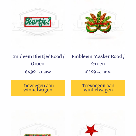
Embleem Biertje? Rood /
Embleem Masker Rood /
Groen
Groen
€
6,99
€
5,99
incl. BTW
incl. BTW
Toevoegen aan
Toevoegen aan
winkelwagen
winkelwagen