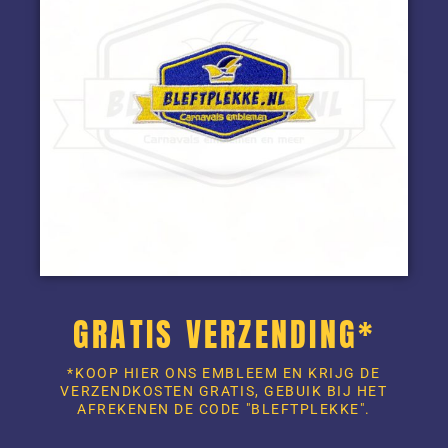
GRATIS VERZENDING*
*KOOP HIER ONS EMBLEEM EN KRIJG DE
VERZENDKOSTEN GRATIS, GEBUIK BIJ HET
AFREKENEN DE CODE "BLEFTPLEKKE".