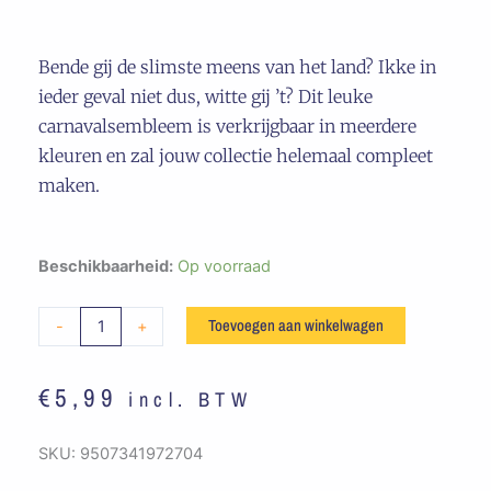
Bende gij de slimste meens van het land? Ikke in
ieder geval niet dus, witte gij ’t? Dit leuke
carnavalsembleem is verkrijgbaar in meerdere
kleuren en zal jouw collectie helemaal compleet
maken.
Embleem
Beschikbaarheid:
Op voorraad
Witte
Gij
Toevoegen aan winkelwagen
-
+
'T
Rood
€
5,99
incl. BTW
/
Groen
aantal
SKU:
9507341972704