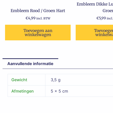
Embleem Dikke Lul
Embleem Rood / Groen Hart
Groe
€
4,99
€
5,99
incl. BTW
incl
Toevoegen aan
Toevoege
winkelwagen
winkelw
Aanvullende informatie
Gewicht
3,5 g
Afmetingen
5 × 5 cm