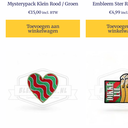
Mysterypack Klein Rood / Groen
Embleem Ster R
€
15,00
€
4,99
incl. BTW
inc
Toevoegen aan
Toevoege
winkelwagen
winkelw