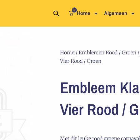
0
Winkelwagen
Home
Algemeen
Home
/
Emblemen Rood / Groen
/
Vier Rood / Groen
Embleem Klav
Vier Rood / 
Met dit leuke rood groene carnav