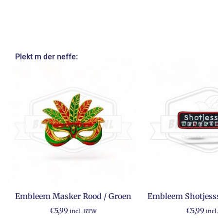
Plekt m der neffe:
Embleem Masker Rood / Groen
Embleem Shotjesss
€
5,99
€
5,99
incl. BTW
incl