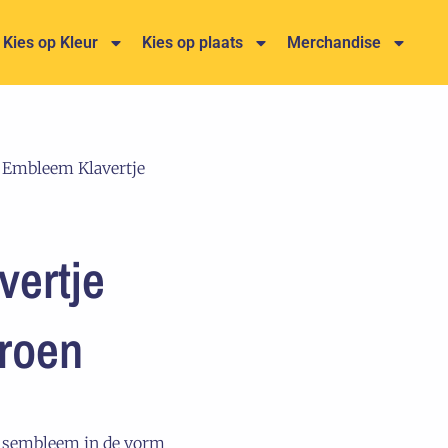
Kies op Kleur
Kies op plaats
Merchandise
 Embleem Klavertje
ertje
Groen
alsembleem in de vorm