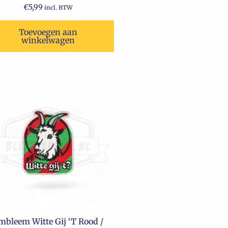
€
5,99
incl. BTW
Toevoegen aan
winkelwagen
mbleem Witte Gij ‘T Rood /