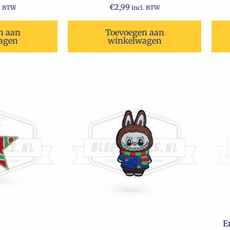
€
2,99
l. BTW
incl. BTW
n aan
Toevoegen aan
agen
winkelwagen
E