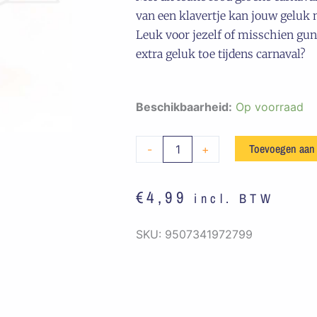
van een klavertje kan jouw geluk n
Leuk voor jezelf of misschien gun 
extra geluk toe tijdens carnaval?
Embleem
Beschikbaarheid:
Op voorraad
Klavertje
Vier
Toevoegen aan
-
+
Rood
/
€
4,99
incl. BTW
Groen
aantal
SKU:
9507341972799