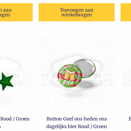
n aan
Toevoegen aan
agen
winkelwagen
Rood / Groen
Button Geef ons heden ons
n
dagelijks bier Rood / Groen