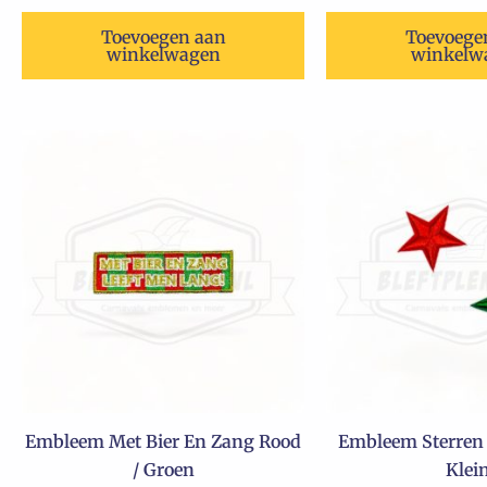
Toevoegen aan
Toevoege
winkelwagen
winkelw
Embleem Met Bier En Zang Rood
Embleem Sterren 
/ Groen
Klei