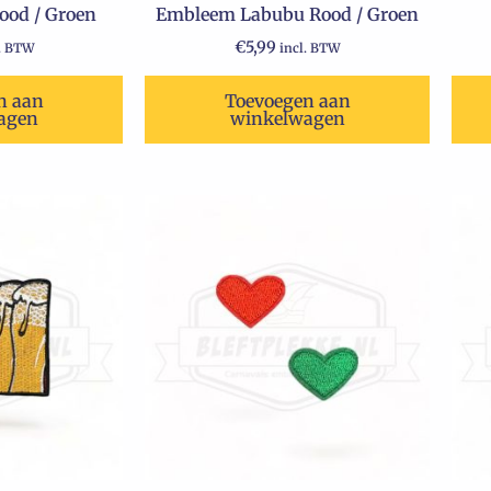
ood / Groen
Embleem Labubu Rood / Groen
€
5,99
l. BTW
incl. BTW
n aan
Toevoegen aan
agen
winkelwagen