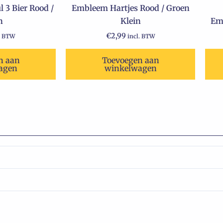
 3 Bier Rood /
Embleem Hartjes Rood / Groen
n
Klein
Em
€
2,99
. BTW
incl. BTW
n aan
Toevoegen aan
agen
winkelwagen