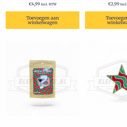
€
4,99
€
2,99
incl. BTW
inc
Toevoegen aan
Toevoege
winkelwagen
winkelw