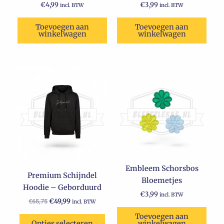
€
4,99
€
3,99
incl. BTW
incl. BTW
Toevoegen aan
Toevoegen aan
winkelwagen
winkelwagen
Oorspronkelijke
Huidige
Dit
prijs
prijs
product
was:
is:
€65,75.
heeft
€49,99.
meerdere
variaties.
Deze
optie
kan
Embleem Schorsbos
gekozen
Premium Schijndel
Bloemetjes
worden
Hoodie – Geborduurd
op
€
3,99
incl. BTW
€
49,99
€
65,75
incl. BTW
de
Toevoegen aan
productpagina
Opties selecteren
winkelwagen