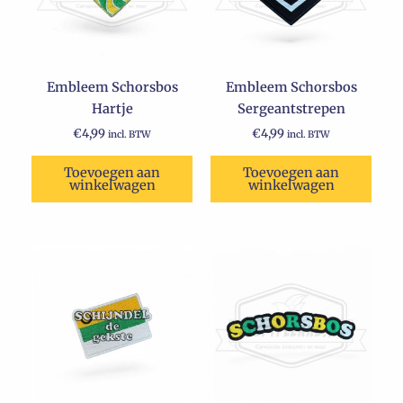
Embleem Schorsbos
Embleem Schorsbos
Hartje
Sergeantstrepen
€
4,99
€
4,99
incl. BTW
incl. BTW
Toevoegen aan
Toevoegen aan
winkelwagen
winkelwagen