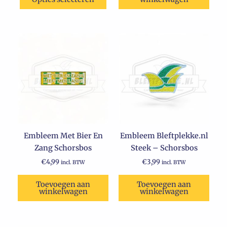
Embleem Met Bier En
Embleem Bleftplekke.nl
Zang Schorsbos
Steek – Schorsbos
€
4,99
€
3,99
incl. BTW
incl. BTW
Toevoegen aan
Toevoegen aan
winkelwagen
winkelwagen