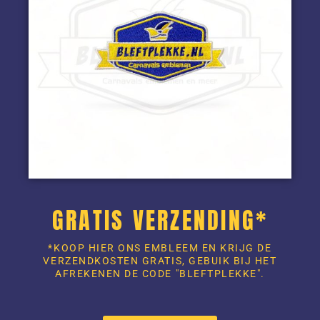
GRATIS VERZENDING*
*KOOP HIER ONS EMBLEEM EN KRIJG DE
VERZENDKOSTEN GRATIS, GEBUIK BIJ HET
AFREKENEN DE CODE "BLEFTPLEKKE".