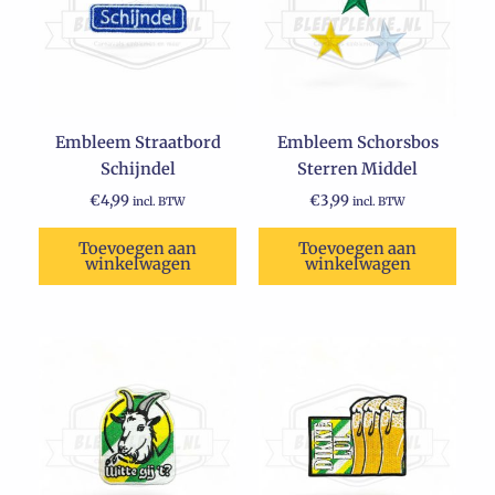
Embleem Straatbord
Embleem Schorsbos
Schijndel
Sterren Middel
€
4,99
€
3,99
incl. BTW
incl. BTW
Toevoegen aan
Toevoegen aan
winkelwagen
winkelwagen