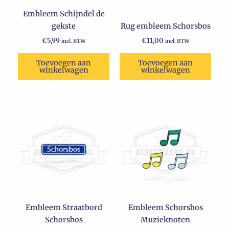
Embleem Schijndel de
gekste
Rug embleem Schorsbos
€
5,99
€
11,00
incl. BTW
incl. BTW
Toevoegen aan
Toevoegen aan
winkelwagen
winkelwagen
Embleem Straatbord
Embleem Schorsbos
Schorsbos
Muzieknoten