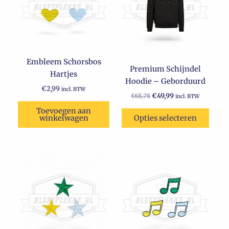
meerdere
variaties.
Deze
optie
kan
Embleem Schorsbos
gekozen
Premium Schijndel
Hartjes
worden
Hoodie – Geborduurd
op
€
2,99
incl. BTW
€
49,99
€
65,75
incl. BTW
de
Toevoegen aan
productpagina
winkelwagen
Opties selecteren