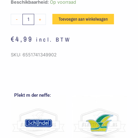
Embleem
Beschikbaarheid:
Op voorraad
Schorsbos
Sergeantstrepen
Toevoegen aan winkelwagen
-
+
aantal
€
4,99
incl. BTW
SKU:
6551741349902
Plekt m der neffe: