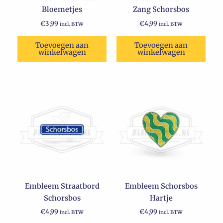
Bloemetjes
Zang Schorsbos
€
3,99
€
4,99
incl. BTW
incl. BTW
Toevoegen aan
Toevoegen aan
winkelwagen
winkelwagen
Embleem Straatbord
Embleem Schorsbos
Schorsbos
Hartje
€
4,99
€
4,99
incl. BTW
incl. BTW