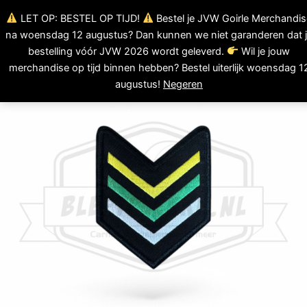
Ga
LET OP: BESTEL OP TIJD!
Bestel je JVW Goirle Merchandis
0
naar
Winkelwagen
na woensdag 12 augustus? Dan kunnen we niet garanderen dat 
de
bestelling vóór JVW 2026 wordt geleverd.
Wil je jouw
inhoud
merchandise op tijd binnen hebben? Bestel uiterlijk woensdag 1
augustus!
Negeren