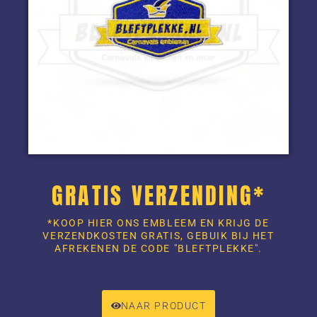
GRATIS VERZENDING*
*KOOP HIER ONS EMBLEEM EN KRIJG DE
VERZENDKOSTEN GRATIS, GEBUIK BIJ HET
AFREKENEN DE CODE "BLEFTPLEKKE".
NAAR PRODUCT