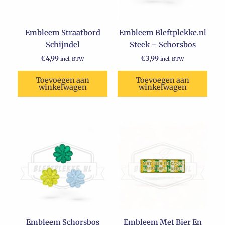
Embleem Straatbord
Embleem Bleftplekke.nl
Schijndel
Steek – Schorsbos
€
4,99
€
3,99
incl. BTW
incl. BTW
Toevoegen aan
Toevoegen aan
winkelwagen
winkelwagen
Embleem Schorsbos
Embleem Met Bier En