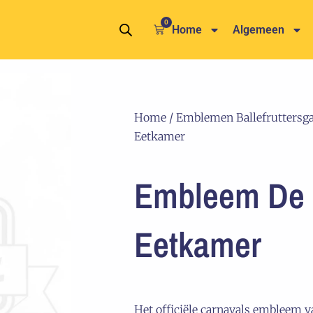
0
Winkelwagen
Home
Algemeen
Home
/
Emblemen Ballefruttersga
Eetkamer
Embleem De
Eetkamer
Het officiële carnavals embleem v