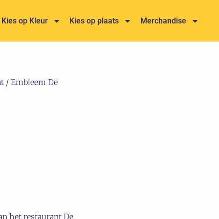
Kies op Kleur
Kies op plaats
Merchandise
t
/ Embleem De
an het restaurant De