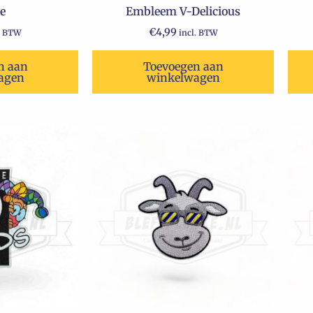
e
Embleem V-Delicious
€
4,99
. BTW
incl. BTW
n aan
Toevoegen aan
agen
winkelwagen