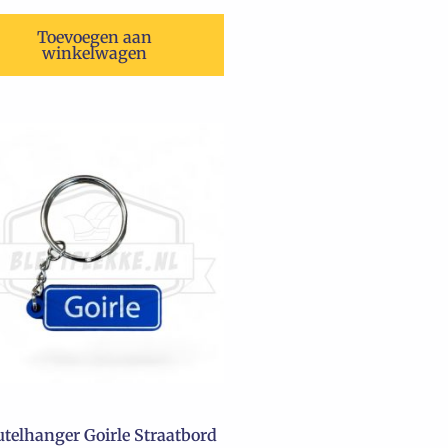
Toevoegen aan
winkelwagen
utelhanger Goirle Straatbord