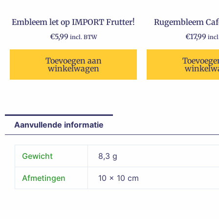
Embleem let op IMPORT Frutter!
Rugembleem Cafe
€
5,99
€
17,99
incl. BTW
inc
Toevoegen aan
Toevoege
winkelwagen
winkelw
Aanvullende informatie
Gewicht
8,3 g
Afmetingen
10 × 10 cm