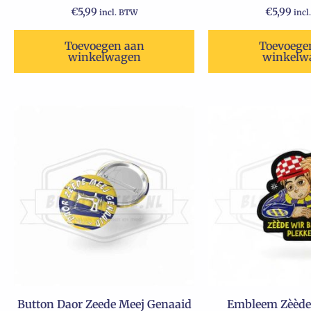
€
5,99
€
5,99
incl. BTW
incl
Toevoegen aan
Toevoege
winkelwagen
winkelw
Button Daor Zeede Meej Genaaid
Embleem Zèède 