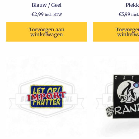
Blauw / Geel
Plekk
€
2,99
€
5,99
incl. BTW
incl
Toevoegen aan
Toevoege
winkelwagen
winkelw