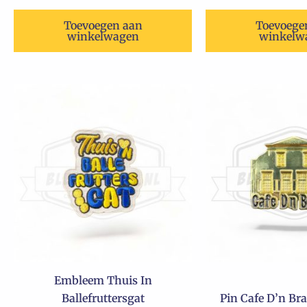
Toevoegen aan
Toevoege
winkelwagen
winkelw
Embleem Thuis In
Ballefruttersgat
Pin Cafe D’n Br