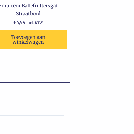
Embleem Ballefruttersgat
Straatbord
€
4,99
incl. BTW
Toevoegen aan
winkelwagen