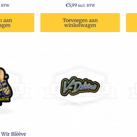
€
5,99
. BTW
incl. BTW
n aan
Toevoegen aan
agen
winkelwagen
Wir Blèève