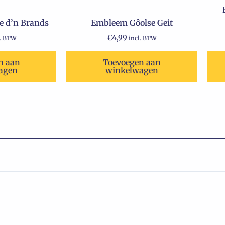
 d’n Brands
Embleem Gôolse Geit
€
4,99
l. BTW
incl. BTW
n aan
Toevoegen aan
agen
winkelwagen