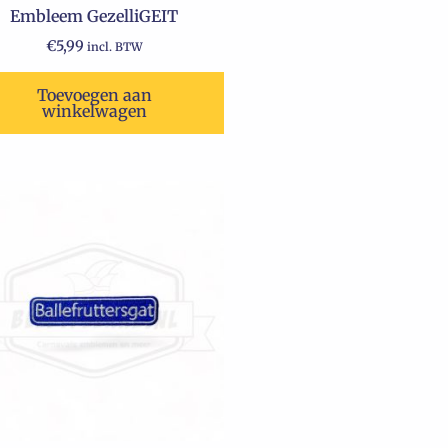
Embleem GezelliGEIT
€
5,99
incl. BTW
Toevoegen aan
winkelwagen