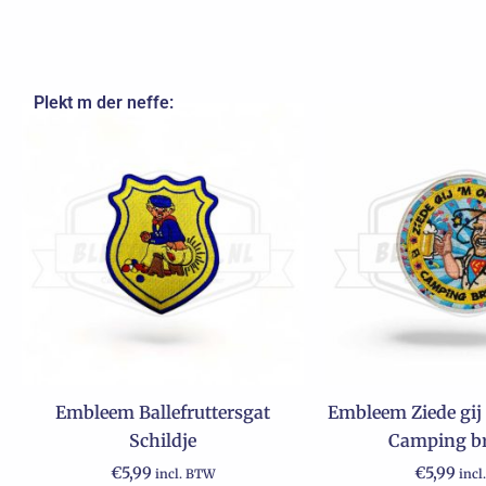
Plekt m der neffe:
Embleem Ballefruttersgat
Embleem Ziede gij 
Schildje
Camping br
€
5,99
€
5,99
incl. BTW
incl