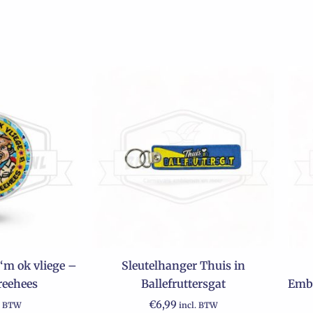
‘m ok vliege –
Sleutelhanger Thuis in
eehees
Ballefruttersgat
Embl
€
6,99
. BTW
incl. BTW