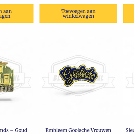
n aan
Toevoegen aan
agen
winkelwagen
ands – Goud
Embleem Gôolsche Vrouwen
Sle