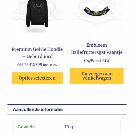
€65,75.
heeft
€49,99.
meerdere
variaties.
Deze
optie
kan
Embleem
gekozen
Premium Goirle Hoodie
Ballefruttersgat Vaantje
worden
– Geborduurd
op
€
4,99
incl. BTW
€
49,99
€
65,75
incl. BTW
de
Toevoegen aan
productpagina
Opties selecteren
winkelwagen
Aanvullende informatie
Gewicht
10 g