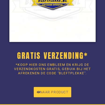
GRATIS VERZENDING*
*KOOP HIER ONS EMBLEEM EN KRIJG DE
VERZENDKOSTEN GRATIS, GEBUIK BIJ HET
AFREKENEN DE CODE "BLEFTPLEKKE".
NAAR PRODUCT