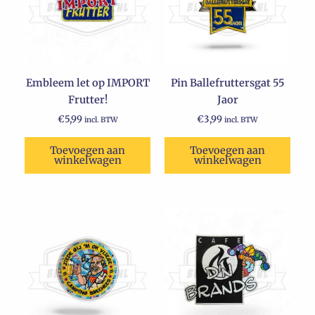
Embleem let op IMPORT
Pin Ballefruttersgat 55
Frutter!
Jaor
€
5,99
€
3,99
incl. BTW
incl. BTW
Toevoegen aan
Toevoegen aan
winkelwagen
winkelwagen