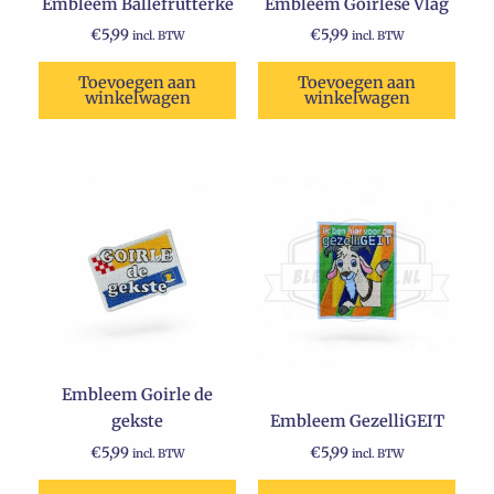
Embleem Ballefrutterke
Embleem Goirlese Vlag
€
5,99
€
5,99
incl. BTW
incl. BTW
Toevoegen aan
Toevoegen aan
winkelwagen
winkelwagen
Embleem Goirle de
gekste
Embleem GezelliGEIT
€
5,99
€
5,99
incl. BTW
incl. BTW