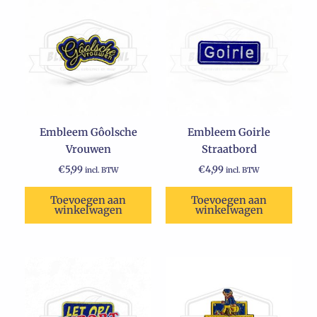
Embleem Gôolsche
Embleem Goirle
Vrouwen
Straatbord
€
5,99
€
4,99
incl. BTW
incl. BTW
Toevoegen aan
Toevoegen aan
winkelwagen
winkelwagen