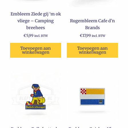
Embleem Ziede gij ‘m ok
vliege – Camping
Rugembleem Cafe d’n
breehees
Brands
€
5,99
€
17,99
incl. BTW
incl. BTW
Toevoegen aan
Toevoegen aan
winkelwagen
winkelwagen