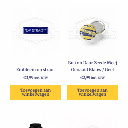
Button Daor Zeede Meej
Embleem op straot
Genaaid Blauw / Geel
€
3,99
€
2,99
incl. BTW
incl. BTW
Toevoegen aan
Toevoegen aan
winkelwagen
winkelwagen
Oorspronkelijke
Huidige
Dit
prijs
prijs
product
was:
is: