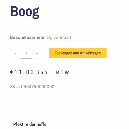
Boog
Embleem
Beschikbaarheid:
Op voorraad
Ballefruttersgat
Boog
Toevoegen aan winkelwagen
-
+
aantal
€
11,00
incl. BTW
SKU:
9504750000000
Plekt m der neffe: