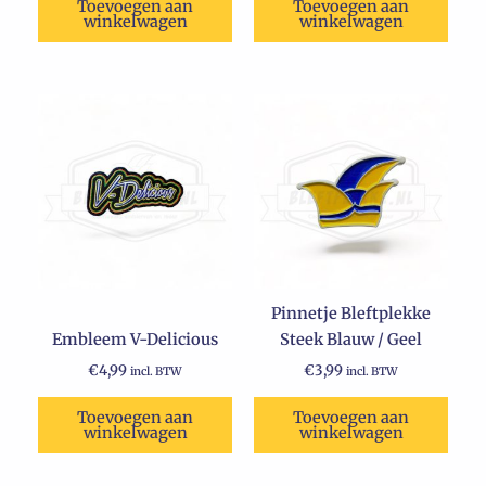
Toevoegen aan
Toevoegen aan
winkelwagen
winkelwagen
Pinnetje Bleftplekke
Embleem V-Delicious
Steek Blauw / Geel
€
4,99
€
3,99
incl. BTW
incl. BTW
Toevoegen aan
Toevoegen aan
winkelwagen
winkelwagen