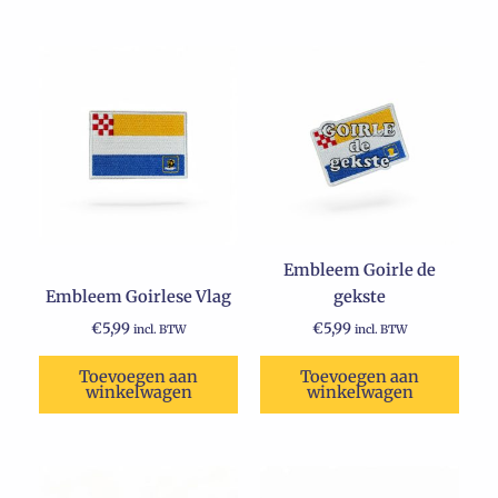
Embleem Goirle de
Embleem Goirlese Vlag
gekste
€
5,99
€
5,99
incl. BTW
incl. BTW
Toevoegen aan
Toevoegen aan
winkelwagen
winkelwagen