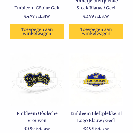
Pinnetje Bleftplekke
Embleem Gôolse Geit
Steek Blauw / Geel
€
4,99
€
3,99
incl. BTW
incl. BTW
Toevoegen aan
Toevoegen aan
winkelwagen
winkelwagen
Embleem Gôolsche
Embleem Bleftplekke.nl
Vrouwen
Logo Blauw / Geel
€
5,99
€
4,95
incl. BTW
incl. BTW