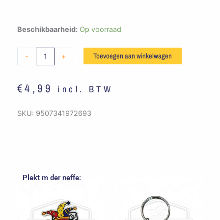
Embleem
Beschikbaarheid:
Op voorraad
Balle
Frutters
Toevoegen aan winkelwagen
-
+
Gat
TNF
€
4,99
incl. BTW
aantal
SKU:
9507341972693
Plekt m der neffe: