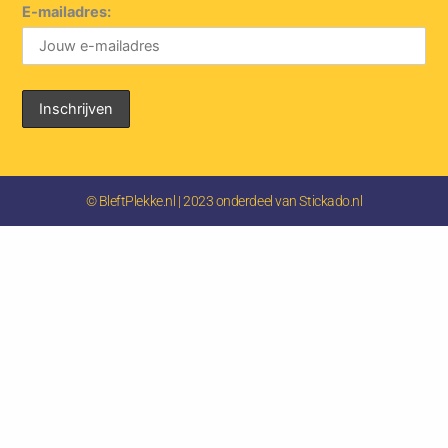
E-mailadres:
© BleftPlekke.nl | 2023 onderdeel van Stickado.nl