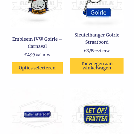
Sleutelhanger Goirle
Embleem JVW Goirle –
Straatbord
Carnaval
€
3,99
incl. BTW
€
4,99
incl. BTW
Toevoegen aan
Opties selecteren
winkelwagen