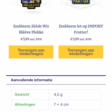
Embleem Zèède Wir
Embleem let op IMPORT
Blèève Plekke
Frutter!
€
5,99
€
5,99
incl. BTW
incl. BTW
Toevoegen aan
Toevoegen aan
winkelwagen
winkelwagen
Aanvullende informatie
Gewicht
4,5 g
Afmetingen
7 × 4 cm