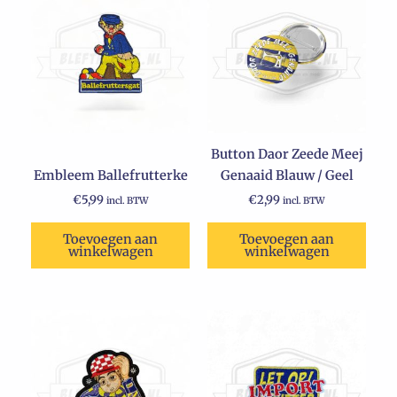
Button Daor Zeede Meej
Embleem Ballefrutterke
Genaaid Blauw / Geel
€
5,99
€
2,99
incl. BTW
incl. BTW
Toevoegen aan
Toevoegen aan
winkelwagen
winkelwagen