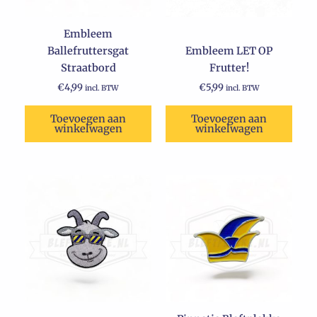
Embleem
Ballefruttersgat
Embleem LET OP
Straatbord
Frutter!
€
4,99
€
5,99
incl. BTW
incl. BTW
Toevoegen aan
Toevoegen aan
winkelwagen
winkelwagen