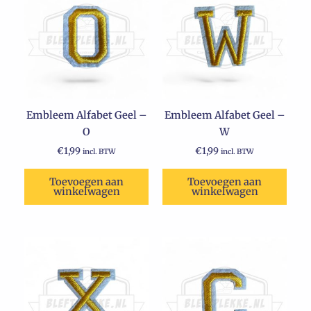
Embleem Alfabet Geel –
Embleem Alfabet Geel –
O
W
€
1,99
€
1,99
incl. BTW
incl. BTW
Toevoegen aan
Toevoegen aan
winkelwagen
winkelwagen