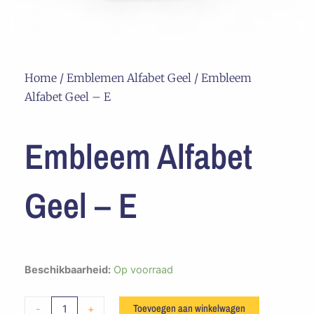
Home
/
Emblemen Alfabet Geel
/ Embleem
Alfabet Geel – E
Embleem Alfabet
Geel – E
Embleem
Beschikbaarheid:
Op voorraad
Alfabet
Geel
Toevoegen aan winkelwagen
-
+