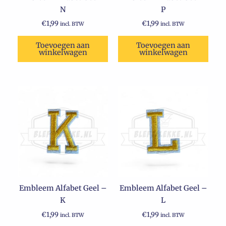
N
P
€
1,99
€
1,99
incl. BTW
incl. BTW
Toevoegen aan
Toevoegen aan
winkelwagen
winkelwagen
Embleem Alfabet Geel –
Embleem Alfabet Geel –
K
L
€
1,99
€
1,99
incl. BTW
incl. BTW