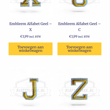
Embleem Alfabet Geel –
Embleem Alfabet Geel –
X
C
€
1,99
€
1,99
incl. BTW
incl. BTW
Toevoegen aan
Toevoegen aan
winkelwagen
winkelwagen