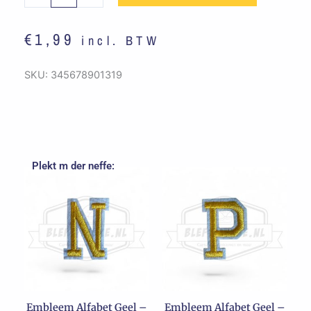
-
E
€
1,99
incl. BTW
aantal
SKU:
345678901319
Plekt m der neffe:
Embleem Alfabet Geel –
Embleem Alfabet Geel –