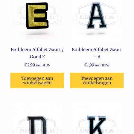
Embleem Alfabet Zwart /
Embleem Alfabet Zwart
Goud E
– A
€
2,99
€
1,99
incl. BTW
incl. BTW
Toevoegen aan
Toevoegen aan
winkelwagen
winkelwagen