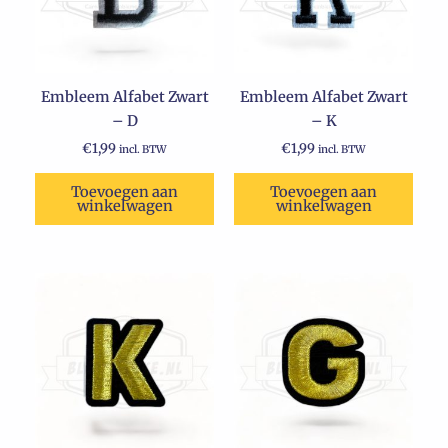
Embleem Alfabet Zwart
Embleem Alfabet Zwart
– D
– K
€
1,99
€
1,99
incl. BTW
incl. BTW
Toevoegen aan
Toevoegen aan
winkelwagen
winkelwagen