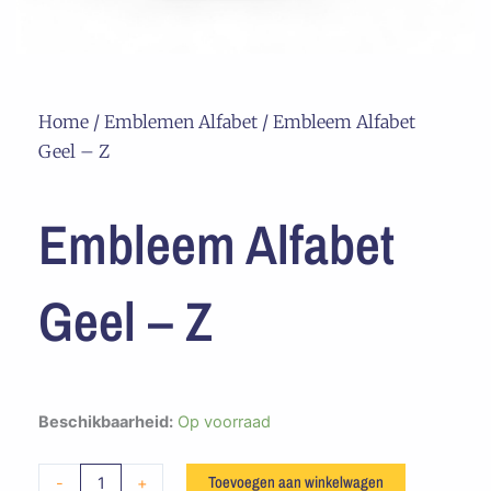
Home
/
Emblemen Alfabet
/ Embleem Alfabet
Geel – Z
Embleem Alfabet
Geel – Z
Embleem
Beschikbaarheid:
Op voorraad
Alfabet
Geel
Toevoegen aan winkelwagen
-
+