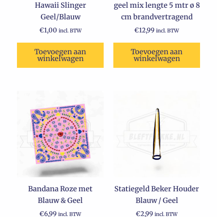
Hawaii Slinger
geel mix lengte 5 mtr ø 8
Geel/Blauw
cm brandvertragend
€
1,00
€
12,99
incl. BTW
incl. BTW
Toevoegen aan
Toevoegen aan
winkelwagen
winkelwagen
Bandana Roze met
Statiegeld Beker Houder
Blauw & Geel
Blauw / Geel
€
6,99
€
2,99
incl. BTW
incl. BTW