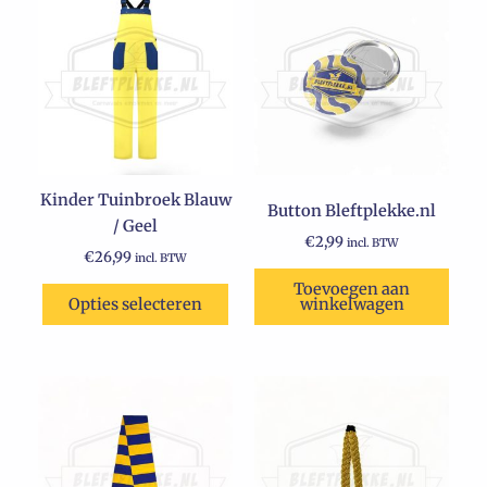
product
heeft
meerdere
variaties.
Deze
optie
kan
Kinder Tuinbroek Blauw
gekozen
Button Bleftplekke.nl
/ Geel
worden
€
2,99
incl. BTW
op
€
26,99
incl. BTW
de
Toevoegen aan
Opties selecteren
winkelwagen
productpagina