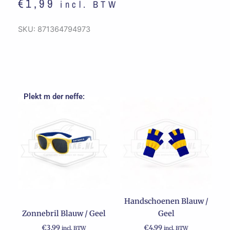
€
1,99
incl. BTW
SKU:
871364794973
Plekt m der neffe:
Handschoenen Blauw /
Zonnebril Blauw / Geel
Geel
€
3,99
€
4,99
incl. BTW
incl. BTW