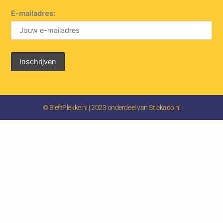
E-mailadres:
© BleftPlekke.nl | 2023 onderdeel van Stickado.nl