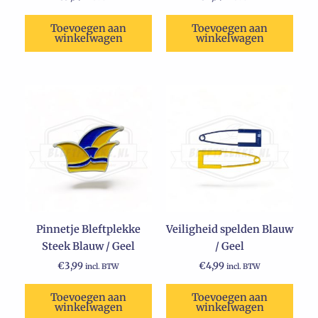
Toevoegen aan
Toevoegen aan
winkelwagen
winkelwagen
Pinnetje Bleftplekke
Veiligheid spelden Blauw
Steek Blauw / Geel
/ Geel
€
3,99
€
4,99
incl. BTW
incl. BTW
Toevoegen aan
Toevoegen aan
winkelwagen
winkelwagen