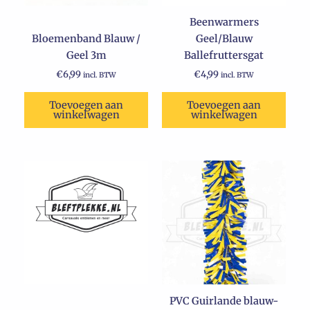
Beenwarmers
Bloemenband Blauw /
Geel/Blauw
Geel 3m
Ballefruttersgat
€
6,99
€
4,99
incl. BTW
incl. BTW
Toevoegen aan
Toevoegen aan
winkelwagen
winkelwagen
PVC Guirlande blauw-