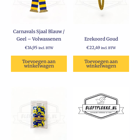
Carnavals Sjaal Blauw /
Geel – Volwassenen
Erekoord Goud
€
14,95
€
22,49
incl. BTW
incl. BTW
Toevoegen aan
Toevoegen aan
winkelwagen
winkelwagen