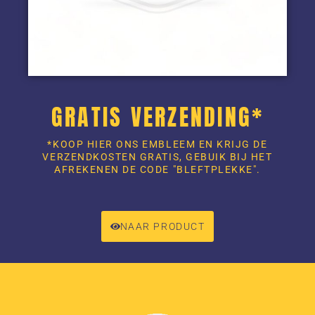
GRATIS VERZENDING*
*KOOP HIER ONS EMBLEEM EN KRIJG DE
VERZENDKOSTEN GRATIS, GEBUIK BIJ HET
AFREKENEN DE CODE "BLEFTPLEKKE".
NAAR PRODUCT