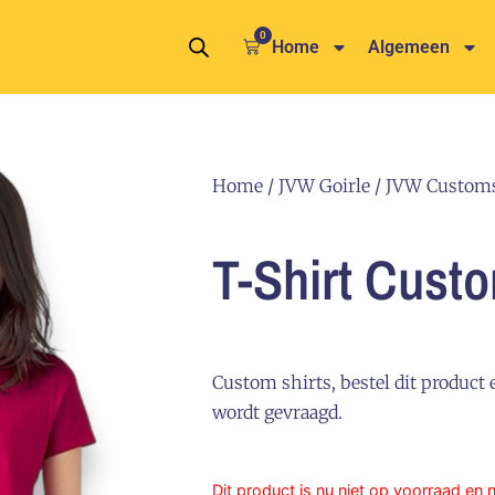
0
Winkelwagen
Home
Algemeen
Home
/
JVW Goirle
/
JVW Custom
T-Shirt Cust
Custom shirts, bestel dit product 
wordt gevraagd.
Dit product is nu niet op voorraad en 