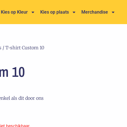
Kies op Kleur
Kies op plaats
Merchandise
s
/ T-shirt Custom 10
om 10
enkel als dit door ons
niet beschikbaar.