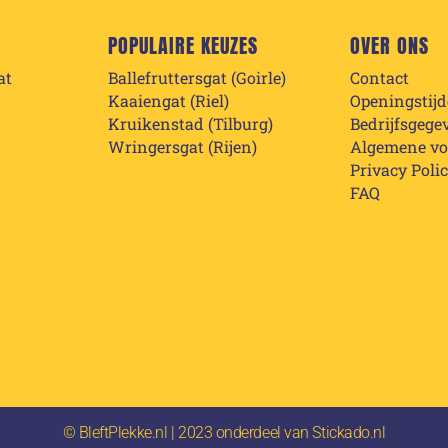
POPULAIRE KEUZES
OVER ONS
at
Ballefruttersgat (Goirle)
Contact
Kaaiengat (Riel)
Openingstij
Kruikenstad (Tilburg)
Bedrijfsgege
Wringersgat (Rijen)
Algemene v
Privacy Poli
FAQ
© BleftPlekke.nl | 2023 onderdeel van Stickado.nl