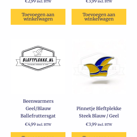
€
2,99
€
3,99
incl. BTW
incl. BTW
Toevoegen aan
Toevoegen aan
winkelwagen
winkelwagen
Beenwarmers
Geel/Blauw
Pinnetje Bleftplekke
Ballefruttersgat
Steek Blauw / Geel
€
4,99
€
3,99
incl. BTW
incl. BTW