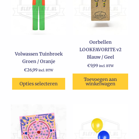
meerdere
variaties.
Deze
optie
kan
Oorbellen
gekozen
LOOKFAVORITE v2
worden
Volwassen Tuinbroek
Blauw / Geel
op
Groen / Oranje
de
€
9,99
incl. BTW
€
26,99
incl. BTW
productpagina
Toevoegen aan
Opties selecteren
winkelwagen