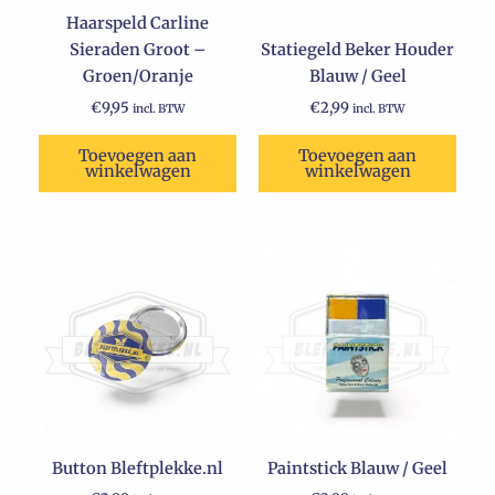
Haarspeld Carline
Sieraden Groot –
Statiegeld Beker Houder
Groen/Oranje
Blauw / Geel
€
9,95
€
2,99
incl. BTW
incl. BTW
Toevoegen aan
Toevoegen aan
winkelwagen
winkelwagen
Button Bleftplekke.nl
Paintstick Blauw / Geel