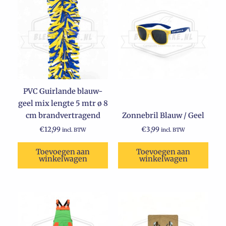
PVC Guirlande blauw-
geel mix lengte 5 mtr ø 8
cm brandvertragend
Zonnebril Blauw / Geel
€
12,99
€
3,99
incl. BTW
incl. BTW
Toevoegen aan
Toevoegen aan
winkelwagen
winkelwagen
Dit
product
heeft