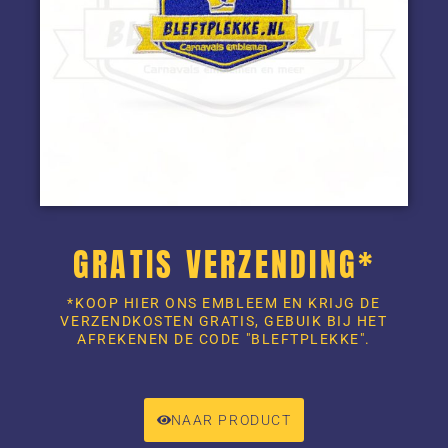
GRATIS VERZENDING*
*KOOP HIER ONS EMBLEEM EN KRIJG DE
VERZENDKOSTEN GRATIS, GEBUIK BIJ HET
AFREKENEN DE CODE "BLEFTPLEKKE".
NAAR PRODUCT