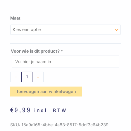
JVW
Maat
Goirle
-
Petje
Onderbouw
Voor wie is dit product?
*
(geel)
aantal
-
+
Toevoegen aan winkelwagen
€
9,99
incl. BTW
SKU:
15a9a165-4bbe-4a83-8517-5dcf3c64b239