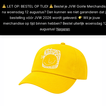
Ga
LET OP: BESTEL OP TIJD!
Bestel je JVW Goirle Merchandis
0
naar
Winkelwagen
na woensdag 12 augustus? Dan kunnen we niet garanderen dat 
de
bestelling vóór JVW 2026 wordt geleverd.
Wil je jouw
inhoud
merchandise op tijd binnen hebben? Bestel uiterlijk woensdag 1
augustus!
Negeren