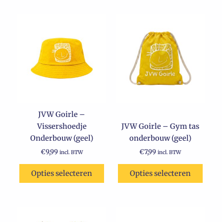
Dit
product
heeft
meerdere
variaties.
Deze
optie
kan
JVW Goirle –
gekozen
Vissershoedje
JVW Goirle – Gym tas
worden
Onderbouw (geel)
onderbouw (geel)
op
de
€
9,99
€
7,99
incl. BTW
incl. BTW
productpagina
Opties selecteren
Opties selecteren