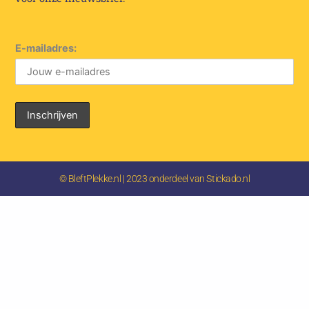
E-mailadres:
© BleftPlekke.nl | 2023 onderdeel van Stickado.nl