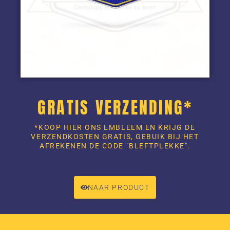
GRATIS VERZENDING*
*KOOP HIER ONS EMBLEEM EN KRIJG DE
VERZENDKOSTEN GRATIS, GEBUIK BIJ HET
AFREKENEN DE CODE "BLEFTPLEKKE".
NAAR PRODUCT