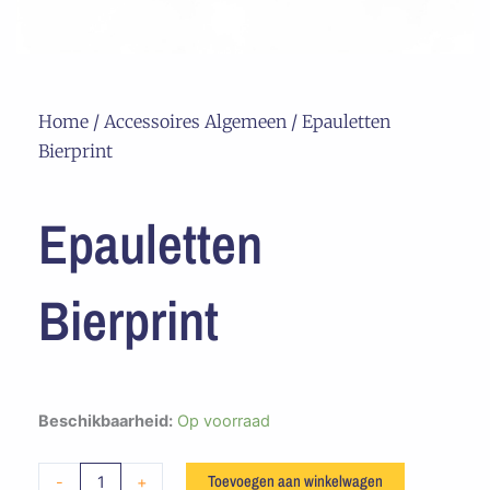
Home
/
Accessoires Algemeen
/ Epauletten
Bierprint
Epauletten
Bierprint
Epauletten
Beschikbaarheid:
Op voorraad
Bierprint
aantal
Toevoegen aan winkelwagen
-
+