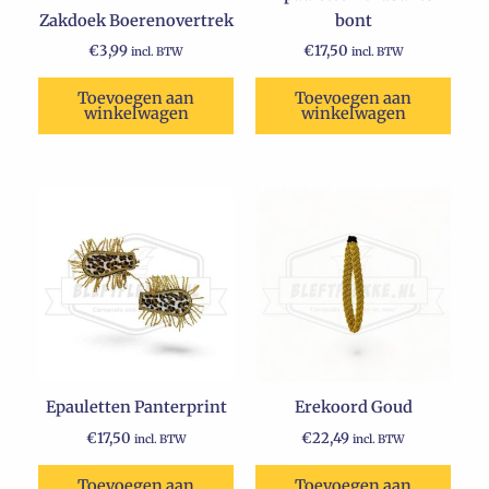
Zakdoek Boerenovertrek
bont
€
3,99
€
17,50
incl. BTW
incl. BTW
Toevoegen aan
Toevoegen aan
winkelwagen
winkelwagen
Epauletten Panterprint
Erekoord Goud
€
17,50
€
22,49
incl. BTW
incl. BTW
Toevoegen aan
Toevoegen aan