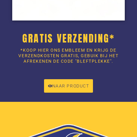
GRATIS VERZENDING*
*KOOP HIER ONS EMBLEEM EN KRIJG DE
VERZENDKOSTEN GRATIS, GEBUIK BIJ HET
AFREKENEN DE CODE "BLEFTPLEKKE".
NAAR PRODUCT