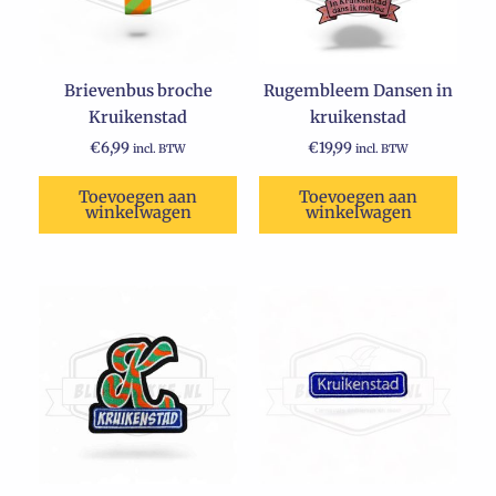
Brievenbus broche
Rugembleem Dansen in
Kruikenstad
kruikenstad
€
6,99
€
19,99
incl. BTW
incl. BTW
Toevoegen aan
Toevoegen aan
winkelwagen
winkelwagen