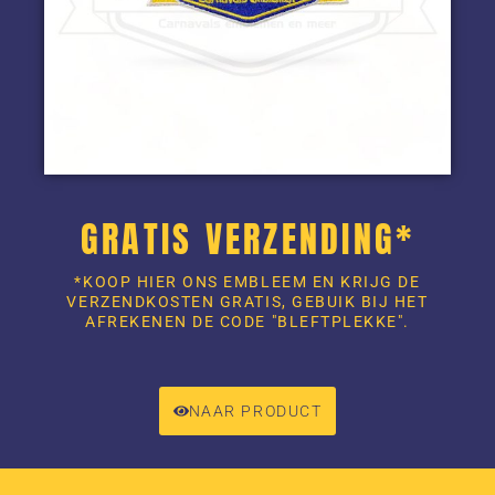
GRATIS VERZENDING*
*KOOP HIER ONS EMBLEEM EN KRIJG DE
VERZENDKOSTEN GRATIS, GEBUIK BIJ HET
AFREKENEN DE CODE "BLEFTPLEKKE".
NAAR PRODUCT