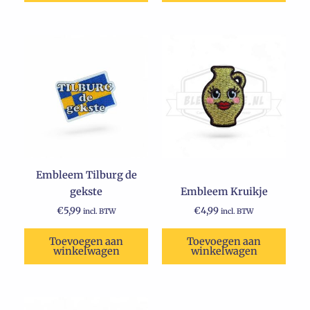
Embleem Tilburg de
gekste
Embleem Kruikje
€
5,99
€
4,99
incl. BTW
incl. BTW
Toevoegen aan
Toevoegen aan
winkelwagen
winkelwagen
Oorspronkelijke
Huidige
Dit