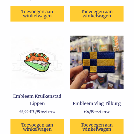
Toevoegen aan
Toevoegen aan
winkelwagen
winkelwagen
Oorspronkelijke
Huidige
prijs
prijs
was:
is:
€5,99.
€3,99.
Embleem Kruikenstad
Lippen
Embleem Vlag Tilburg
€
3,99
€
4,99
€
5,99
incl. BTW
incl. BTW
Toevoegen aan
Toevoegen aan
winkelwagen
winkelwagen