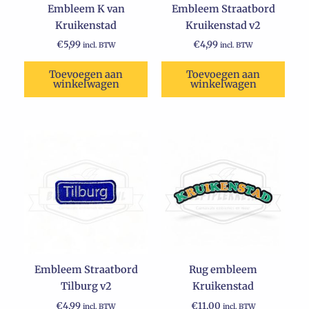
Embleem K van
Embleem Straatbord
Kruikenstad
Kruikenstad v2
€
5,99
€
4,99
incl. BTW
incl. BTW
Toevoegen aan
Toevoegen aan
winkelwagen
winkelwagen
Embleem Straatbord
Rug embleem
Tilburg v2
Kruikenstad
€
4,99
€
11,00
incl. BTW
incl. BTW