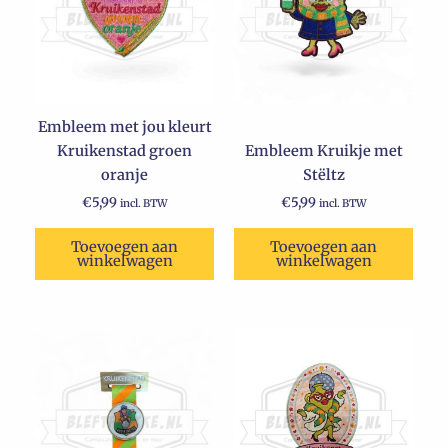
Embleem met jou kleurt
Kruikenstad groen
Embleem Kruikje met
oranje
Stëltz
€
5,99
€
5,99
incl. BTW
incl. BTW
Toevoegen aan
Toevoegen aan
winkelwagen
winkelwagen