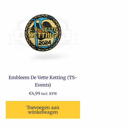
Embleem De Vette Ketting (TS-
Events)
€
4,99
incl. BTW
Toevoegen aan
winkelwagen