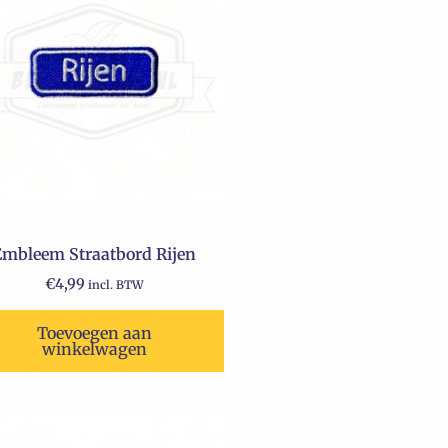
Embleem Straatbord Rijen
€
4,99
incl. BTW
Toevoegen aan
winkelwagen