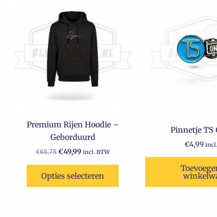
product
was:
is:
€65,75.
€49,99.
heeft
meerdere
variaties.
Deze
optie
kan
gekozen
worden
op
Premium Rijen Hoodie –
Pinnetje TS
de
Geborduurd
productpagina
€
4,99
inc
€
49,99
€
65,75
incl. BTW
Toevoege
Opties selecteren
winkelw