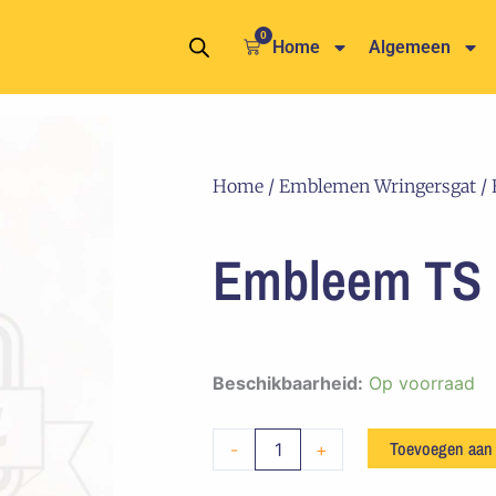
0
Winkelwagen
Home
Algemeen
Home
/
Emblemen Wringersgat
/ 
Embleem TS 
Embleem
Beschikbaarheid:
Op voorraad
TS
Events
Toevoegen aan
-
+
aantal