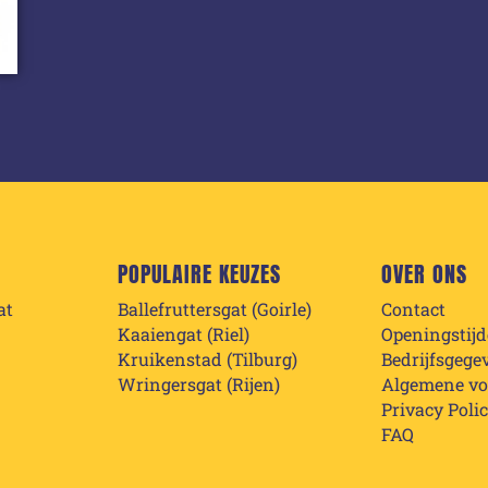
POPULAIRE KEUZES
OVER ONS
at
Ballefruttersgat (Goirle)
Contact
Kaaiengat (Riel)
Openingstij
Kruikenstad (Tilburg)
Bedrijfsgege
Wringersgat (Rijen)
Algemene v
Privacy Poli
FAQ