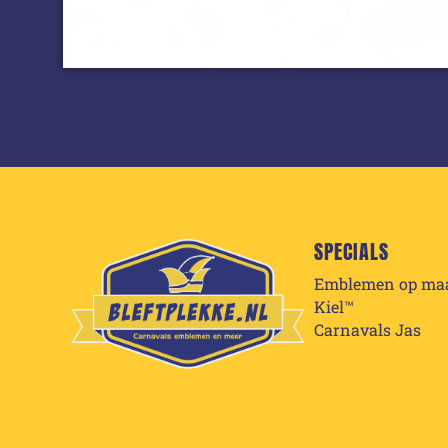
SPECIALS
Emblemen op ma
Kiel™
Carnavals Jas