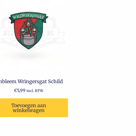
bleem Wringersgat Schild
€
5,99
incl. BTW
Toevoegen aan
winkelwagen