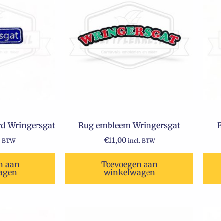
d Wringersgat
Rug embleem Wringersgat
€
11,00
l. BTW
incl. BTW
n aan
Toevoegen aan
agen
winkelwagen