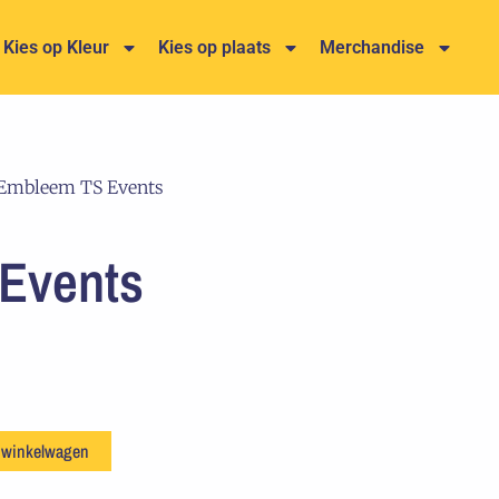
Kies op Kleur
Kies op plaats
Merchandise
Embleem TS Events
Events
 winkelwagen