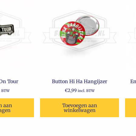
 On Tour
Button Hi Ha Hangijzer
Em
€
2,99
l. BTW
incl. BTW
n aan
Toevoegen aan
agen
winkelwagen