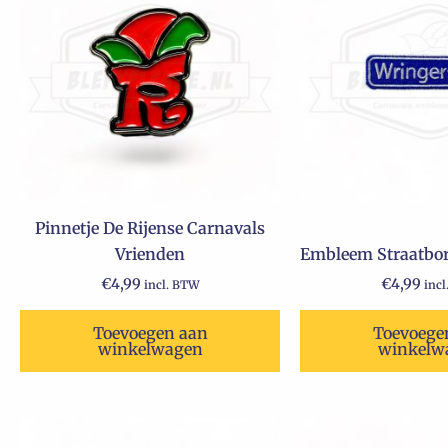
Pinnetje De Rijense Carnavals
Vrienden
Embleem Straatbor
€
4,99
€
4,99
incl. BTW
inc
Toevoegen aan
Toevoege
winkelwagen
winkelw
Oorspronkelijke
Huidige
Dit
prijs
prijs