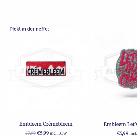
Plekt m der neffe:
Oorspronkelijke
Huidige
prijs
prijs
was:
is:
€7,99.
€5,99.
Embleem Crèmebleem
Embleem Let’s
€
5,99
€
7,99
€
5,99
incl. BTW
incl