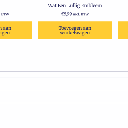
Wat Een Lullig Embleem
€
5,99
l. BTW
incl. BTW
n aan
Toevoegen aan
agen
winkelwagen