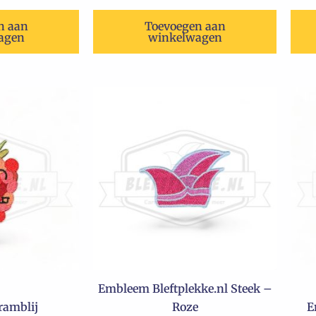
n aan
Toevoegen aan
agen
winkelwagen
Embleem Bleftplekke.nl Steek –
amblij
Roze
E