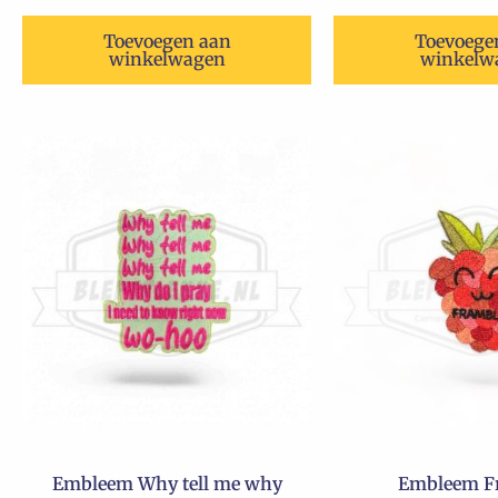
Toevoegen aan
Toevoege
winkelwagen
winkelw
Embleem Why tell me why
Embleem Fr