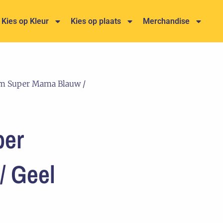
Kies op Kleur
Kies op plaats
Merchandise
m Super Mama Blauw /
per
/ Geel