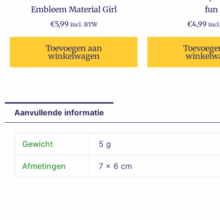
Embleem Material Girl
fun
€
5,99
€
4,99
incl. BTW
inc
Toevoegen aan
Toevoege
winkelwagen
winkelw
Aanvullende informatie
Gewicht
5 g
Afmetingen
7 × 6 cm