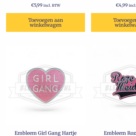
€
5,99
€
4,99
incl. BTW
inc
Toevoegen aan
Toevoege
winkelwagen
winkelw
Embleem Girl Gang Hartje
Embleem Roz