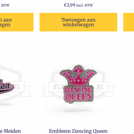
€
3,99
l. BTW
incl. BTW
n aan
Toevoegen aan
agen
winkelwagen
e Meiden
Embleem Dancing Queen