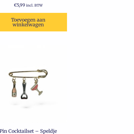
€
5,99
incl. BTW
Toevoegen aan
winkelwagen
Pin Cocktailset – Speldje