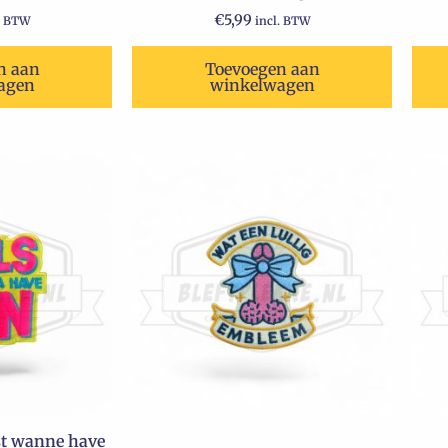
€
5,99
. BTW
incl. BTW
n aan
Toevoegen aan
agen
winkelwagen
st wanne have