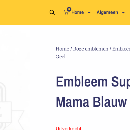
0
Winkelwagen
Home
Algemeen
Home
/
Roze emblemen
/ Emblee
Geel
Embleem Su
Mama Blauw 
Uitverkocht