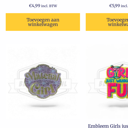
€
4,99
€
5,99
incl. BTW
incl
Toevoegen aan
Toevoege
winkelwagen
winkelw
Embleem Girls ju