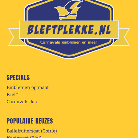
SPECIALS
Emblemen op maat
Kiel™
Carnavals Jas
POPULAIRE KEUZES
Ballefruttersgat (Goirle)
Kaaiengat (Riel)