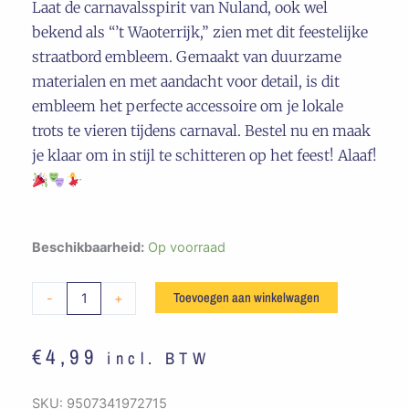
Laat de carnavalsspirit van Nuland, ook wel
bekend als “’t Waoterrijk,” zien met dit feestelijke
straatbord embleem. Gemaakt van duurzame
materialen en met aandacht voor detail, is dit
embleem het perfecte accessoire om je lokale
trots te vieren tijdens carnaval. Bestel nu en maak
je klaar om in stijl te schitteren op het feest! Alaaf!
Embleem
Beschikbaarheid:
Op voorraad
Straatbord
't
Toevoegen aan winkelwagen
-
+
Waoterrijk
aantal
€
4,99
incl. BTW
SKU:
9507341972715