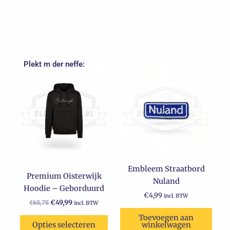
Plekt m der neffe:
Oorspronkelijke
Huidige
Dit
prijs
prijs
product
was:
is:
€65,75.
heeft
€49,99.
meerdere
variaties.
Deze
optie
kan
Embleem Straatbord
gekozen
Premium Oisterwijk
Nuland
worden
Hoodie – Geborduurd
op
€
4,99
incl. BTW
€
49,99
€
65,75
incl. BTW
de
Toevoegen aan
productpagina
Opties selecteren
winkelwagen